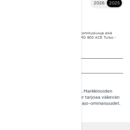
2026
2025
2025 69 Ranger
19 412 €
I
ALKAEN
Hinta sisältää ALV:n. Hinta ei sisällä rahtia, toimituskuluja eikä
rekisteröintimaksuja.
*Kuvassa 69 Ranger PRO 900 ACE Turbo -
paketti
Pyydä tarjous
Etsi jälleenmyyjä
Varaa esittelyajo
Meille, jotka emme tunne tekosyitä. Markkinoiden
järein leveätelainen Lynx 69 Ranger tarjoaa väkevän
etenemiskyvyn ja hämmästyttävät ajo-ominaisuudet.