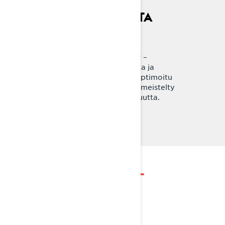
KÄYTTÖMUKAVUUTTA
Radien-X –muotoilu
Radien-X –runko tekee 69 Ranger –
moottorikelkkojen hallittavuudesta ja
ajomukavuudesta verrattoman. Optimoitu
painonjakauma, luja rakenne ja viimeistelty
ergonomia lisäävät käyttömukavuutta.
TUTUSTU 69 RANGER -
MALLISTOON