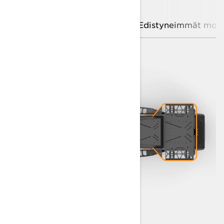
Tehty kuljettajan ehdoilla
Edistyneimmät moot