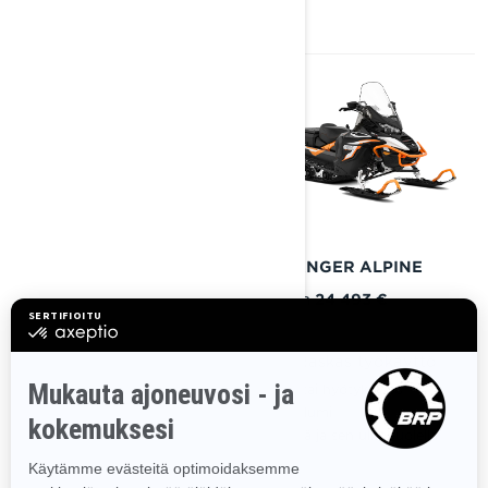
2025
2025
69 RANGER PRO
69 RANGER ALPINE
Alkaen
Alkaen
19 412 €
24 493 €
Raskas työkäyttö
Raskas työkäyttö
Työ- tai hyötykäyttö
Työ- tai hyötykäyttö
Syvä lumi
Syvä lumi
Reitillä ja sen ulkopuolella
Reitillä ja sen ulkopuolella