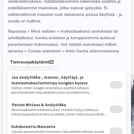
Rotax® 900 ACE ja 900
Rotax® 900 ACE™ Turbo -
ACE™-moottorit
moottori
EasyRide+ -takajousitus
EasyRide Alpine -
takajousitus
KYB 36 -iskunvaimentimet
KYB 36 -iskunvaimentimet
38 mm Cobra -telamatto
38 mm Ice Cobra -
Lämmitettävä istuin
nastamatto
Lämmitettävä istuin, 7,2"
digitaalinäyttö, valmius
Alpine-lisävarusteille