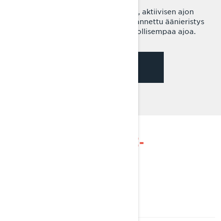
Raikas ulkonäkö ja käytännöllinen, aktiivisen ajon
ehdoilla toteutettu muotoilu. Parannettu äänieristys
tarkoittaa hiljaisempaa ja nautinnollisempaa ajoa.
KATSO MISSÄ PAKETEISSA
SAATAVILLA
TUTUSTU ADVENTURE-
MALLISTOON