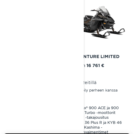
2025
2025
ADVENTURE
ADVENTURE LIMITED
Alkaen
Alkaen
13 349 €
16 761 €
Reitillä
Reitillä
Retkeily perheen kanssa
Retkeily perheen kanssa
Rotax® 600 ACE™ -moottori
Rotax® 900 ACE ja 900
ACE Turbo -moottorit
PPS³ -takajousitus
PPS³ -takajousitus
KYB 36 -iskunvaimentimet
KYB 36 Plus R ja KYB 46
41 mm Cobra -telamatto
Plus Kashima -
iskunvaimentimet