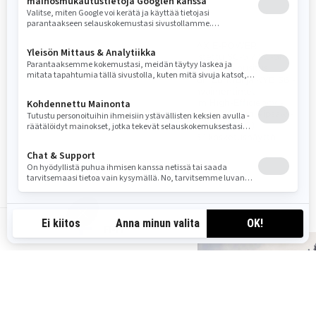
Reitillä
Reitillä
Rotax® 600 ACE™-moottori
ROTAX E-POWER
PPS³ -takajousitus
Uudistettu SC-5 / SC-5M
(3500) -takajousitus
KYB 36 -iskunvaimentimet
Motion Control ja KYB 36 -
32 mm Ripsaw -telamatto
iskunvaimentimet
Opetteluavain ja iTC
19 mm High-Efficiency -
sähkökaasu kolmella
telamatto 32 mm Ripsaw -
ajotilalla
telamatto (3500)
10.25" kosketusnäyttö
FI-FI