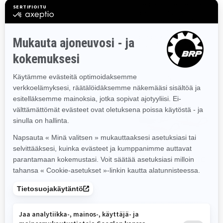
41 mm Cobra -telamatto
7.2" digitaalinäyttö tai
10.25" kosketusnäyttö
(kevätoptio Turbossa),
passenger kit -optiona (2-
istuttava lämmitettävä
istuin
2025
2025
ADVENTURE LX
ADVENTURE ELECTRIC
Alkaen
Alkaen
14 230 €
21 243 €
Retkeily perheen
Retkeily perheen
kanssa
kanssa