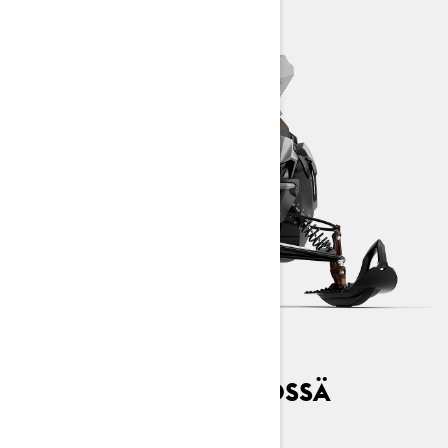
KULJETTAJA KESKIÖSSÄ
Radien²-muotoilu