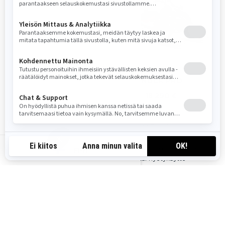
2026
2026
49 RANGER CORE
49 RANGER PRO
Alkaen
Alkaen
12 630 €
18 290 €
Syvä lumi
Syvä lumi
Reitillä ja sen ulkopuolella
Syvä lumi ja rinteet
Työ- tai hyötykäyttö
Reitillä ja sen ulkopuolella
FI-FI
Työ- tai hyötykäyttö
Rotax® 600 ACE ja 600 EFI
-moottorit
Rotax® 850 E-TEC ja 600R
PPS² DS+ -takajousitus
E-TEC -moottorit
KYB 36 -iskunvaimentimet
PPS² DS+ -takajousitus
38 mm Charger -telamatto
KYB 36 -iskunvaimentimet
LED-ajovalot
64 mm PowderMax† -