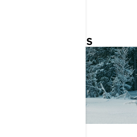
LYNX 49 RANGER
VAHVUUTENA
MONIPUOLISUUS