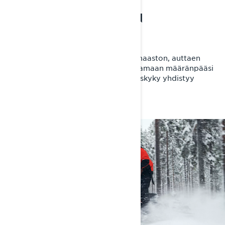
TÖISTÄ VAPAA-AIKAAN
Määränpäähän ja takaisin
49 Ranger vie sinut läpi haastavan maaston, auttaen
sinua hoitamaan tehtävät ja saavuttamaan määränpääsi
vaivattomasti. Erinomainen etenemiskyky yhdistyy
vaivattomaan käsiteltävyyteen.