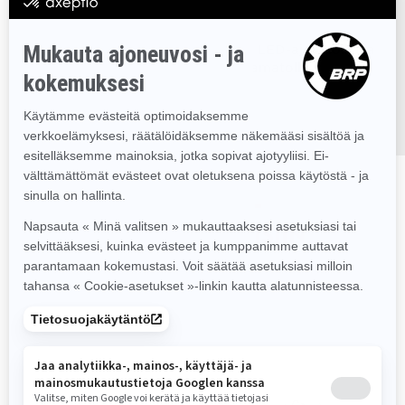
MITÄ UUTTA 2026
Core-paketti Radien²-muotoilulla, LED-ajovaloilla ja
406 x 3923 x 38 mm Charger -telamatolla
TUTUSTU 49 RANGER -
PAKETTEIHIN JA TEKNISIIN
TIETOIHIN