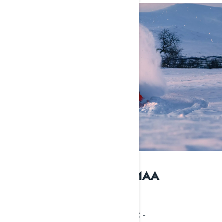
ALAN JOHTAVAA VOIMAA
Rotax®-moottoriteknologiaa
Adrenaliinilla ladatuista Rotax E-TEC -