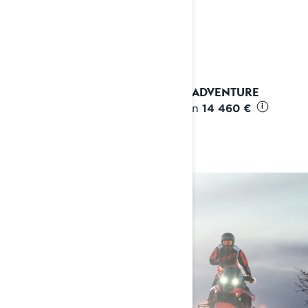
2027 ADVENTURE
Alkaen
14 460 €
i
Reittikelkan
valintatyökalu
AUTAMME SINUA LÖYTÄMÄÄN