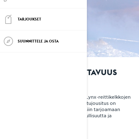
TARJOUKSET
SUUNNITTELE JA OSTA
HUIPPULUOKAN AJETTAVUUS
Verraton jousitus
Lynx-jousitus on jo itsessään käsite. Lynx-reittikelkkojen
PPS³-takajousitus ja LFS-R / LFS+ -etujousitus on
suunniteltu pohjoismaisiin olosuhteisiin tarjoamaan
ainutlaatuista ajomukavuutta, urheilullisuutta ja
suorituskykyä.