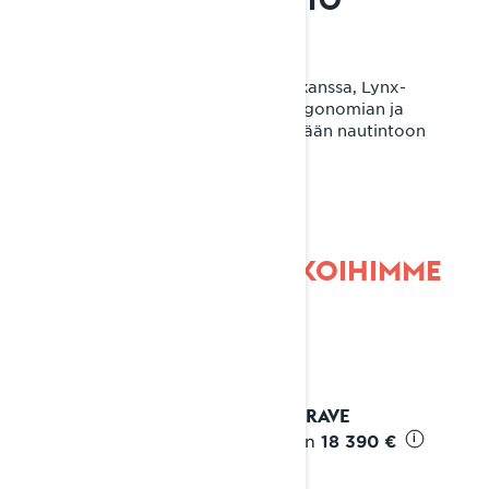
Unohtumattomiin talvihetkiin
Ajoitpa sitten yksin tai matkustajan kanssa, Lynx-
reittikelkat tarjoavat viimeistellyn ergonomian ja
vaivattoman käsiteltävyyden. Ylimpään nautintoon
kaikissa reittiolosuhteissa.
TUTUSTU REITTIKELKKOIHIMME
2027 RAVE
Alkaen
18 390 €
i