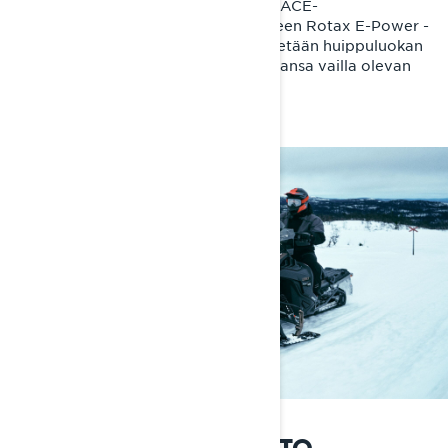
kaksitahtimoottoreista taloudellisiin ACE-
nelitahtimoottoreihin ja täyssähköiseen Rotax E-Power -
moottoriin, Lynx-reittikelkoissa käytetään huippuluokan
moottoriteknologiaa. Se takaa vertaansa vailla olevan
suorituskyvyn.
TEE TALVESTA NAUTINTO