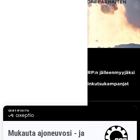
REITTIMOOTTORIKELKAN, JOKA SOPII PARHAITEN
TARPEISIISI.
VALINTAOPAS
RESURSSIT
Tarvitsetko apua?
Tule BRP:n jälleenmyyjäksi
Ura
Takaisinkutsukampanjat
TILAA UUTISKIRJE
Tilaa uutiskirje.
Saat tietää tuoreeltaan uusimmat uutiset,
tapahtumat ja tarjoukset.