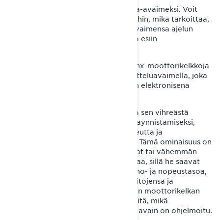
Opetteluavain sopii myös hyvin vara-avaimeksi. Voit
käyttää yhtä avainta useisiin kelkkoihin, mikä tarkoittaa,
että jos joku ryhmässäsi kadottaa avaimensa ajelun
aikana, voit pelastaa päivän ja ottaa esiin
opetteluavaimesi!
Nelitahtimoottorilla varustettuja Lynx-moottorikelkkoja
voidaan ohjata ohjelmoitavalla opetteluavaimella, joka
toimii ajoneuvon tehon ja nopeuden elektronisena
rajoittimena.
Tämä laite (joka on helppo tunnistaa sen vihreästä
väristä) toimii "avaimena" koneen käynnistämiseksi,
mutta se myös rajoittaa kelkan nopeutta ja
käytettävissä olevan tehon määrää. Tämä ominaisuus on
erityisen hyödyllinen, kun aloittelevat tai vähemmän
kokeneet kuljettajat käyttävät kelkkaa, sillä he saavat
käyttää vain ennalta määritettyä teho- ja nopeustasoa,
joka voidaan hienosäätää heidän taitojensa ja
kokemuksensa mukaan. Se saa yhden moottorikelkan
toimimaan kuin eri kelkat riippuen siitä, mikä
oppimisavain on asennettu ja miten avain on ohjelmoitu.