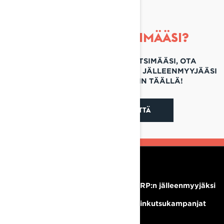
ETKÖ LÖYDÄ ETSIMÄÄSI?
JOS ET VIELÄKÄÄN LÖYDÄ ETSIMÄÄSI, OTA
YHTEYTTÄ OMAAN PAIKALLISEEN JÄLLEENMYYJÄÄSI
TAI OTA YHTEYTTÄ MEIHIN TÄÄLLÄ!
OTA MEIHIN YHTEYTTÄ
RESURSSIT
Tarvitsetko apua?
Tule BRP:n jälleenmyyjäksi
Ura
Takaisinkutsukampanjat