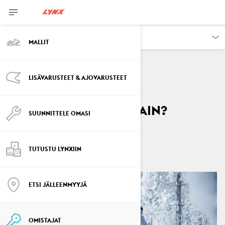
OMISTAJAT
MALLIT
LISÄVARUSTEET & AJOVARUSTEET
AJONEUVON TIEDOT
Mikä on opetteluavain?
SUUNNITTELE OMASI
By
Lynx Snowmobiles
huhtikuuta 2026
TUTUSTU LYNXIIN
ETSI JÄLLEENMYYJÄ
OMISTAJAT