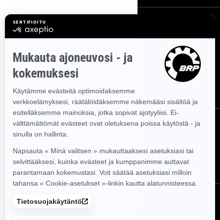
TILAA UUTISKIRJE
Tilaa uutiskirje.
Saat tietää tuoreeltaan uusimmat uutiset,
tapahtumat ja tarjoukset.
TILAA
SEURAA MEITÄ