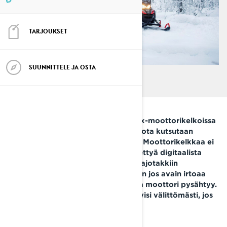
TARJOUKSET
SUUNNITTELE JA OSTA
Fyysisen metalliavaimen sijasta Lynx-moottorikelkoissa
on digitaalinen elektroninen avain, jota kutsutaan
ohjelmoitavaksi opetteluavaimeksi. Moottorikelkkaa ei
voi siirtää ilman tätä konsoliin kytkettyä digitaalista
avainta. Opetteluavain toimii myös ajotakkiin
kiinnitettävänä kiinnitysnaruna, joten jos avain irtoaa
ajoneuvosta, sytytysvirta katkeaa ja moottori pysähtyy.
Tässä tapauksessa moottori pysähtyisi välittömästi, jos
putoaisit moottorikelkan kyydistä!