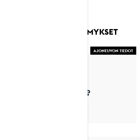
USEIN KYSYTYT KYSYMYKSET
AJONEUVON TIEDOT
By Lynx Snowmobiles
MISTÄ LÖYDÄN
KÄYTTÖOHJEKIRJAN?