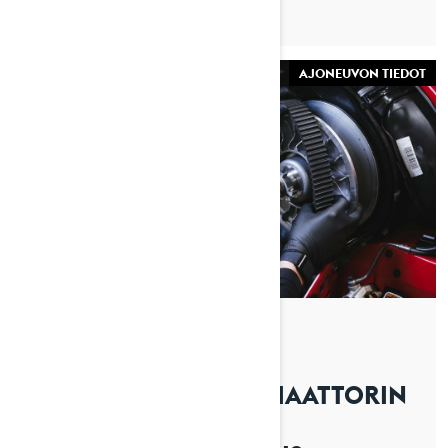
AJONEUVON TIEDOT
By Lynx Snowmobiles
Julkaistu 1.4.2026
KUINKA VAIHDAT VARIAATTORIN
HIHNAN LYNX-