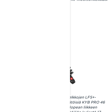
käyttöohjekirjasta.
Rave RE- ja Xterrain RE -moottorikelkkojen LFS+-
etujousituksessa käytetään kolmisäätöisiä KYB PRO 46
HLCR Kashima -iskunvaimentimia. Nopean liikkeen