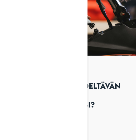
By Lynx Snowmobiles
Julkaistu 1.4.2026
KUINKA TEET AJOA EDELTÄVÄN
TARKISTUKSEN LYNX-
MOOTTORIKELKKAASI?
TUTUSTU