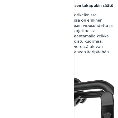
2. EasyRide+ (ja EasyRide) -jousituksen takapukin säätö
Tietyissä leveätelaisissa Lynx-moottorikelkoissa
EasyRide+-takajousituksen takapukissa on erillinen
säätökahva, jolla muutetaan jousituksen vipusuhdetta ja
siten kantavuutta erilaisilla kuormilla ajettaessa.
Säätökahvaa on helpointa käyttää kääntämällä kelkka
kyljelleen, jolloin jousitukseen ei kohdistu kuormaa.
Säädintä kierretään käsin säätimen vieressä olevan
kuvan osoittamaan suuntaan säätökahvan ääripäähän.