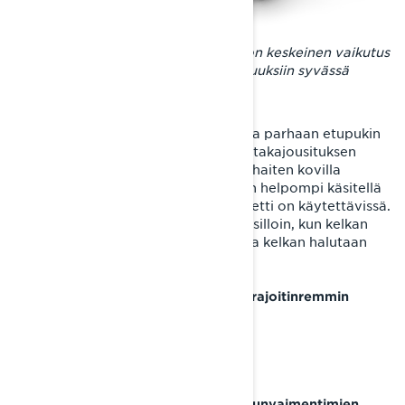
Etupukin rajoitinremmin asennolla on keskeinen vaikutus
PPS² DS+ -takajousituksen -ominaisuuksiin syvässä
lumessa ajettaessa.
Rajoitinremmin pisin asento 1 tarjoaa parhaan etupukin
vaimennuskapasiteetin ja maksimoi takajousituksen
painonsiirron. Tämä asetus sopii parhaiten kovilla
pinnoilla ajettaessa, jolloin kelkka on helpompi käsitellä
ja telaston koko vaimennuskapasiteetti on käytettävissä.
Jousituksen painonsiirrosta on etua silloin, kun kelkan
ajettavuuteen haetaan leikkisyyttä ja kelkan halutaan
keulivan voimakkaasti.
Katso ohjevideo PPS² DS+ telaston rajoitinremmin
säätämiseen alta:
2. KYB PRO 46 EA-3 R Kashima -iskunvaimentimien