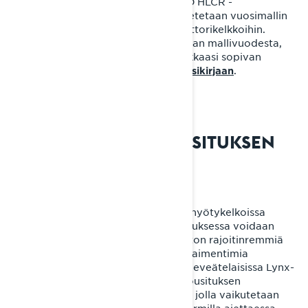
Videolla näytämme, miten KYB PRO HLCR -
vaimentimien eri säätöasetukset asetetaan vuosimallin
2022 Rave RE- ja Xterrain RE -moottorikelkkoihin.
Huomaa: ohjesäädöt riippuvat hieman mallivuodesta,
joten löytääksesi sinun moottorikelkkaasi sopivan
säätötaulukon, tutustu
.
omistajan käsikirjaan
EASYRIDE+-TAKAJOUSITUKSEN
SÄÄTÄMINEN
Leveätelaisissa Lynx-crossover- ja -hyötykelkoissa
käytettävässä EasyRide+-takajousituksessa voidaan
säätää jousten esijännitystä ja telaston rajoitinremmiä
sekä tietyissä malleissa myös iskunvaimentimia
klikkereiden avulla. Lisäksi tietyissä leveätelaisissa Lynx-
moottorikelkoissa EasyRide+-takajousituksen
takapukissa on erillinen säätökahva, jolla vaikutetaan