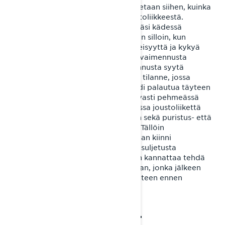
Paluuvaimennuksen säädöllä vaikutetaan siihen, kuinka
nopeasti jousitus palautuu auki joustoliikkeestä.
Paluuvaimennusta on hyvä säätää käsi kädessä
puristusvaimennuksen kanssa etenkin silloin, kun
vaimennukseen haetaan herkkäliikkeisyyttä ja kykyä
myötäillä ajoalustaa. Eli jos puristusvaimennusta
vähennetään, on myös paluuvaimennusta syytä
vähentää. Tällä pyritään välttämään tilanne, jossa
jousitus painuu liian syvälle, eikä ehdi palautua täyteen
mittaansa töyssyjen välissä. Vastaavasti pehmeässä
lumessa ja isoista töyssyistä ajettaessa joustoliikettä
halutaan usein hitaammaksi ja silloin sekä puristus- että
paluuvaimennusta kannattaa lisätä. Tällöin
paluuvaimennusta käännetään hieman kiinni
oletusasennosta (14 naksausta auki, suljetusta
asetuksesta laskettuna). Säätäminen kannattaa tehdä
aina yksi tai kaksi naksausta kerrallaan, jonka jälkeen
todetaan säädön vaikutus ajettavuuteen ennen
mahdollisia lisäsäätöjä.
OTA PARAS IRTI LYNX-