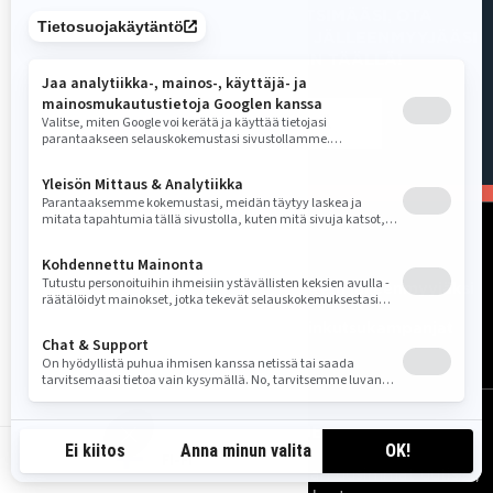
JOS ET VIELÄKÄÄN LÖYDÄ ETSIMÄÄSI, OTA
YHTEYTTÄ OMAAN PAIKALLISEEN JÄLLEENMYYJÄÄSI
TAI OTA YHTEYTTÄ MEIHIN TÄÄLLÄ!
OTA MEIHIN YHTEYTTÄ
RESURSSIT
Tarvitsetko apua?
Tule BRP:n jälleenmyyjäksi
Ura
Takaisinkutsukampanjat
TILAA UUTISKIRJE
FI-FI
Tilaa uutiskirje.
Saat tietää tuoreeltaan uusimmat uutiset,