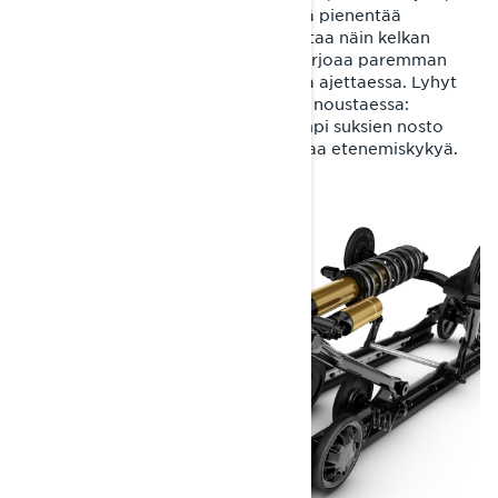
remmi vetää etupukkia kasaan, mikä pienentää
jousituksen kohtauskulmaa ja parantaa näin kelkan
kykyä nousta lumen pinnalle sekä tarjoaa paremman
käsiteltävyyden pehmeässä lumessa ajettaessa. Lyhyt
asento on paras myös jyrkkiä mäkiä noustaessa:
pienempi kohtauskulma ja vähäisempi suksien nosto
helpottaa kelkan hallintaa ja parantaa etenemiskykyä.