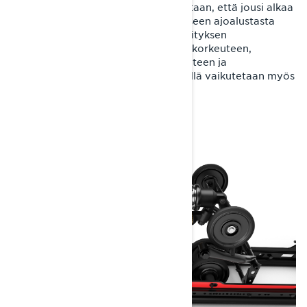
vaikuttaa siihen voimaan, joka tarvitaan, että jousi alkaa
painua kasaan kuorman tai jousitukseen ajoalustasta
kohdistuvan iskun voimasta. Esijännityksen
muuttaminen vaikuttaa kelkan kulkukorkeuteen,
kulkuasentoon sekä jouston herkkyyteen ja
kantavuuteen. Esijännityksen säädöllä vaikutetaan myös
suksipaineeseen.