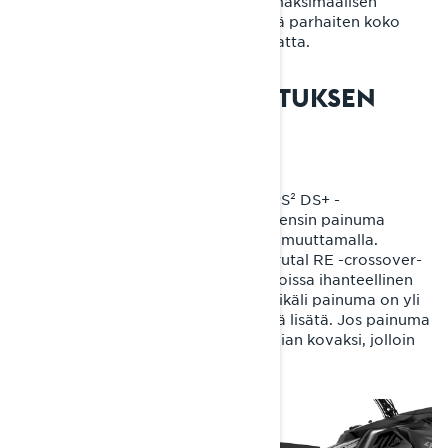
painava kuorma. Asento 2 tarjoaa maksimaalisen
kantavuuden, jolloin jousitus käyttää parhaiten koko
vaimennuskapasiteettinsa pohjaamatta.
PPS² DS+ -TAKAJOUSITUKSEN
SÄÄTÄMINEN
Syvän lumen ajoon tarkoitettuun PPS² DS+ -
takajousitukseen on tärkeää säätää ensin painuma
kohdalleen takajousen esijännitystä muuttamalla.
Shredder- syvän lumen kelkoissa, Brutal RE -crossover-
kelkassa sekä 49 Ranger -hyötykelkoissa ihanteellinen
takapukin painuma on 85-95 mm. Mikäli painuma on yli
95 mm, on jousen esijännitystä syytä lisätä. Jos painuma
jää alle 85 mm:n, on jousi säädetty liian kovaksi, jolloin
esijännitystä on tarpeen vähentää.