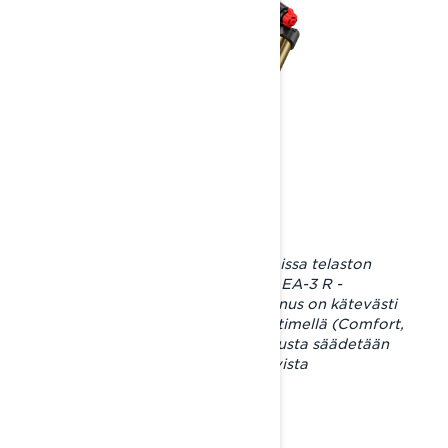
Commander RE- ja Brutal RE -malleissa telaston
takapukissa käytetään KYB PRO 46 EA-3 R -
iskunvaimmenninta. Puristusvaimennus on kätevästi
säädettävissä kolmiasentoisella säätimellä (Comfort,
Standard ja Sport) ja paluuvaimennusta säädetään
vaimentimen varressa olevasta ruuvista
talttapäämeisselillä.