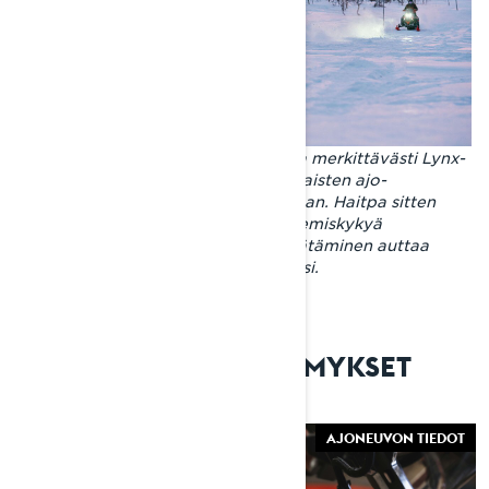
Jousitusta säätämällä voit vaikuttaa merkittävästi Lynx-
moottorikelkkasi ominaisuuksiin erilaisten ajo-
olosuhteiden ja mieltymystesi mukaan. Haitpa sitten
suorituskykyä, mukavuutta tai etenemiskykyä
pehmeässä lumessa, jousituksen säätäminen auttaa
sinua saamaan parhaan irti Lynxistäsi.
USEIN KYSYTYT KYSYMYKSET
AJONEUVON TIEDOT