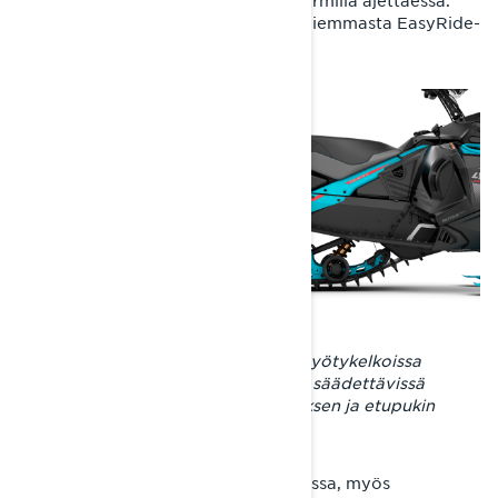
jousituksen toimintaan erilaisilla kuormilla ajettaessa.
Sama säädin löytyy myös telaston aiemmasta EasyRide-
versiosta.
Leveätelaisissa Lynx-crossover- ja hyötykelkoissa
käytetty EasyRide+-takajousitus on säädettävissä
kaikissa malleissa jousien esijännityksen ja etupukin
rajoitinremmin osalta.
Kuten muissakin Lynx-takajousituksissa, myös