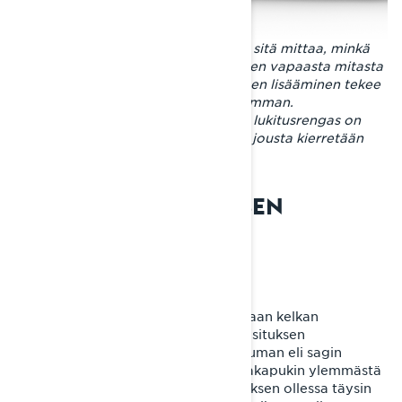
Jousen esijännityksellä tarkoitetaan sitä mittaa, minkä
verran jousta on puristettu kasaan sen vapaasta mitasta
esijännityksen säädöllä. Esijännityksen lisääminen tekee
jousituksesta kovemman ja kantavamman.
Esijännityksen säätöä varten jousen lukitusrengas on
kierrettävä ensin auki, jonka jälkeen jousta kierretään
esijännityksen säätämiseksi.
PPS³-TAKAJOUSITUKSEN
SÄÄTÄMINEN
1. Painuman (sag) mittaaminen:
Telaston takapukin jousella vaikutetaan kelkan
ajokorkeuteen, kulkuasentoon ja jousituksen
kantavuuteen. Takajousituksen painuman eli sagin
mittaamiseksi otetaan ensin mitta takapukin ylemmästä
kiinnityspultista maahan takajousituksen ollessa täysin