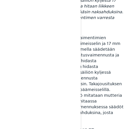
puristusvaimennusta säädetään lisäsäiliön kyljestä 17
mm avaimella kierroksin mitattuna ja hitaan liikkeen
puristusvaimennusta säätöruuvista käsin naksahduksina.
Paluuvaimennusta säädetään vaimentimen varresta
käsin pyöritettävästä säätöruuvista.
KYB PRO 46 HLCR Kashima -iskunvaimentimien
säätämiseen tarvitset talttapääruuvimeisselin ja 17 mm
kiinto- tai lenkkiavaimen. Kiintoavaimella säädetään
etu- ja takajousituksen nopeaa puristusvaimennusta ja
talttapäämeisselillä takajousituksen hidasta
puristusvaimennusta. Etujousituksen hidasta
puristusvaimennusta säädetään lisäsäiliön kyljessä
olevasta muovinupista ja paluuvaimennusta
vaimentimen varresta, molempia käsin. Takajousituksen
paluuvaimennusta säädetään talttapäämeisselillä.
Nopean puristusvaimennuksen säätö mitataan mutteria
käännettävillä kierroksilla, kun taas hitaassa
puristusvaimennuksessa ja paluuvaimennuksessa säädöt
tuntuvat sormissa säätöruuvin naksahduksina, josta
nimitys “klikkeri” on peräisin.