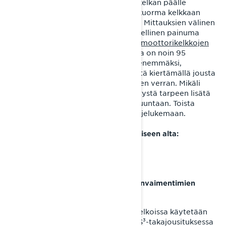
auki. Tämän jälkeen kuljettaja istuu kelkan päälle
ajovarusteet yllään ja mahdollinen kuorma kelkkaan
kiinnitettynä uutta mittausta varten. Mittauksien välinen
erotus on yhtä kuin painuma. Ihanteellinen painuma
Lynx Rave-, Xterrain- ja
Adventure-moottorikelkkojen
käyttämässä PPS³ -takajousituksessa on noin 95
millimetriä. Jos painuma jää tätä pienemmäksi,
vähennetään takajousen esijännitystä kiertämällä jousta
aluksi yhden säätömutterin kierroksen verran. Mikäli
painumaa on enemmän, on esijännitystä tarpeen lisätä
kiertämällä säätömutteria toiseen suuntaan. Toista
mittaus, kunnes painuma asettuu ohjelukemaan.
Katso ohjevideo painuman mittaamiseen alta:
2. KYB PRO 46 HLCR Kashima -iskunvaimentimien
säätäminen
Rave RE
- ja
Xterrain RE
-moottorikelkoissa käytetään
sekä LFS+-etujousituksessa että PPS³-takajousituksessa