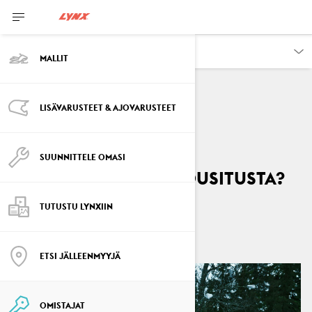
OMISTAJAT
MALLIT
LISÄVARUSTEET & AJOVARUSTEET
AJONEUVON TIEDOT
Miten säädän Lynx-
SUUNNITTELE OMASI
moottorikelkan jousitusta?
TUTUSTU LYNXIIN
By
Lynx Snowmobiles
lokakuuta 2024
12
min luettu
ETSI JÄLLEENMYYJÄ
OMISTAJAT