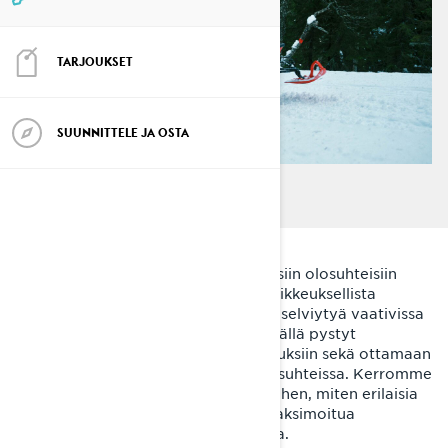
TARJOUKSET
SUUNNITTELE JA OSTA
Lynx-moottorikelkkojen pohjoismaisiin olosuhteisiin
suunnitellut jousitukset tarjoavat poikkeuksellista
mukavuutta, suorituskykyä ja kykyä selviytyä vaativissa
lumiolosuhteissa. Jousitusta säätämällä pystyt
vaikuttamaan kelkkasi ajo-ominaisuuksiin sekä ottamaan
parhaan irti kelkastasi erilaisissa olosuhteissa. Kerromme
seuraavassa sinulle parhaat vinkit siihen, miten erilaisia
jousitustyyppejä säätämällä saat maksimoitua
ajoelämyksesi Lynx-moottorikelkalla.