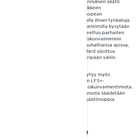
paluuvaimennukselle. Puristusvaimennuksen säätö
vaikuttaa sekä hitaan että nopean liikkeen
vaimennukseen, tarjoten helpon ja nopean
säädettävyyden laajalla säätöikkunalla ilman työkaluja.
Urheilulliseen ajoon, jossa iskunvaimentimilta kysytään
suurinta vaimennuskapasiteettia, soveltuu parhaiten
Sport-asetus. Comfort-asetuksessa iskunvaimennin
tarjoaa parhaimman mukavuuden rauhallisessa ajossa,
kun taas keskimmäinen asetus Standard sijoittuu
ominaisuuksiltaan näiden kahden ääripään väliin.
Vastaavanlainen säätömekanismi löytyy myös
Commander RE- ja Brutal RE-mallien LFS+-
etujousituksen KYB PRO 36 EA-3 R -iskunvaimentimista.
Etuiskunvaimentimissa paluuvaimennusta säädetään
käsin vaimentimen varressa olevaa säätönuppia
kääntämällä.