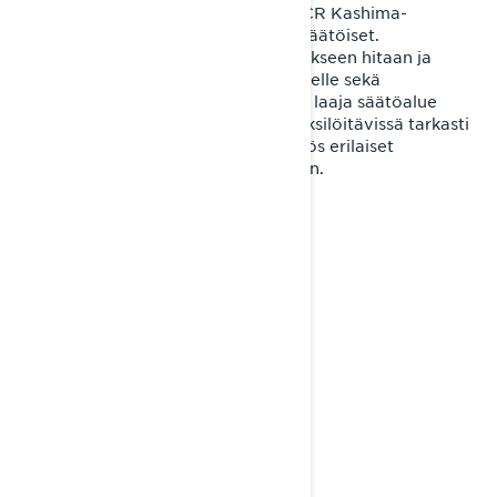
huippulaadukkaita KYB PRO 46 HLCR Kashima-
iskunvaimentimia, jotka ovat kolmisäätöiset.
Vaimentimissa on siis pikasäädöt erikseen hitaan ja
nopean liikkeen puristusvaimennukselle sekä
paluuvaimennukselle. Vaimentimien laaja säätöalue
takaa sen, että moottorikelkka on yksilöitävissä tarkasti
paitsi erilaisiin ajo-olosuhteisiin, myös erilaiset
kuljettajan mieltymykset huomioiden.