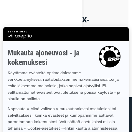
By Lynx Snowmobiles
Julkaistu 14.4.2026
KUINKA VAIHDAT LYNX-
MOOTTORIKELKKASI
LIUKUMUOVIT?
TUTUSTU
ETKÖ LÖYDÄ ETSIMÄÄSI?