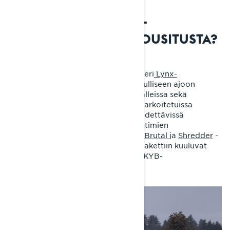
MITEN SÄÄDÄN LYNX-
MOOTTORIKELKAN JOUSITUSTA?
Jousituksen säädettävyys vaihtelee eri
Lynx-
moottorikelkkamallien
välillä. Urheilulliseen ajoon
tarkoitetuissa
reitti
- ja
crossover
-malleissa sekä
aggressiiviseen
syvän lumen
ajoon tarkoitetuissa
malleissa
jousitus
on laajasti pikasäädettävissä
korkealuokkaisten KYB-iskunvaimentimien
avulla.
Rave
,
Xterrain
,
Commander
,
Brutal
ja
Shredder
-
malliperheissä tarjolla olevaan RE-pakettiin kuuluvat
suorituskykyiset ja pikasäädettävät KYB-
iskunvaimentimet.