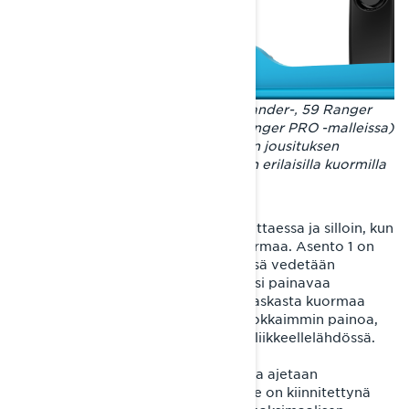
EasyRide+-takajousituksen (Commander-, 59 Ranger
PRO-, 59 Ranger Alpine sekä 69 Ranger PRO -malleissa)
takapukin säätökahvalla vaikutetaan jousituksen
vipusuhteeseen ja kelkan toimintaan erilaisilla kuormilla
ajettaessa.
Asentoa 1 suositellaan aina yksin ajettaessa ja silloin, kun
kelkan päällä ei kuljeteta suurta kuormaa. Asento 1 on
myös paras silloin, kun kelkan perässä vedetään
kuormaa yksin ajettaessa. Esimerkiksi painavaa
puukuormaa, reittilanaa tai muuta raskasta kuormaa
vedettäessä takajousitus siirtää tehokkaimmin painoa,
mikä tarkoittaa myös parasta pitoa liikkeellelähdössä.
Asento 2 on paras silloin, kun kelkalla ajetaan
matkustaja kyydissä tai kelkan päälle on kiinnitettynä