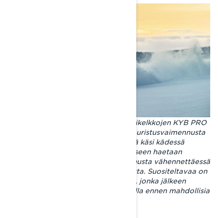
Shredder RE- ja Brutal RE -moottorikelkkojen KYB PRO
46 EA-3 R -takaiskunvaimentimen puristusvaimennusta
ja paluuvaimennusta on hyvä säätää käsi kädessä
erityisesti tilanteessa, jossa jousitukseen haetaan
herkkäliikkeisyyttä: puristusvaimennusta vähennettäessä
vähennetään myös paluuvaimennusta. Suositeltavaa on
tehdä aina pieniä säätöjä kerrallaan, jonka jälkeen
säädön vaikutusta kokeillaan ajamalla ennen mahdollisia
lisäsäätöjä.