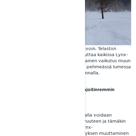
Jousitusta voi säätää myös muilla tavoin. Telaston
rajoitinremmin asentoa voidaan muuttaa kaikissa Lynx-
kelkkamalleissa ja säädöllä on olennainen vaikutus muun
muassa siihen, miten kelkkaa etenee pehmeässä lumessa
tai miten se ohjautuu kovalla reittipinnalla.
Katso ohjevideo PPS³-jousituksen rajoitinremmin
säätämiseen alta:
Myös jousien esijännitystä muuttamalla voidaan
vaikuttaa olennaisesti kelkan ajettavuuteen ja tämäkin
toimenpide on tehtävissä kaikkiin Lynx-
moottorikelkkoihin. Jousen esijännityksen muuttaminen