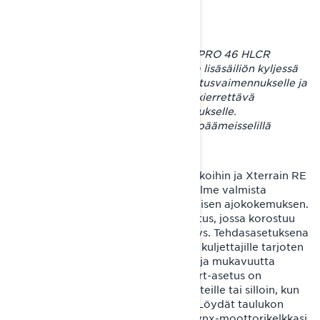
Kuvassa PPS³-takajousituksen KYB PRO 46 HLCR
Kashima -etupukin vaimennin, jonka lisäsäiliön kyljessä
erottuu säätömutteri nopealle puristusvaimennukselle ja
sen sisäkehällä talttapäämeisselillä kierrettävä
säätöruuvi hitaalle puristusvaimennukselle.
Paluuvaimennusta säädetään talttapäämeisselillä
vaimentimen varresta.
Olemme luoneet Rave RE -reittikelkkoihin ja Xterrain RE
-crossoverkelkkojen jousitukseen kolme valmista
säätötasoa, joista kukin tarjoaa erilaisen ajokokemuksen.
Comfort on nimensä mukaisesti asetus, jossa korostuu
mukavuus ja jousituksen liikeherkkyys. Tehdasasetuksena
oleva Standard soveltuu useimmille kuljettajille tarjoten
parhaan yhdistelmän suorituskykyä ja mukavuutta
vaihtelevissa reittiolosuhteissa. Sport-asetus on
suositeltavin erittäin patikkoisille reiteille tai silloin, kun
kuljettajan ajotyyli on urheilullinen. Löydät taulukon
PPS³-jousituksesi eri säätötasoille Lynx-moottorikelkkasi