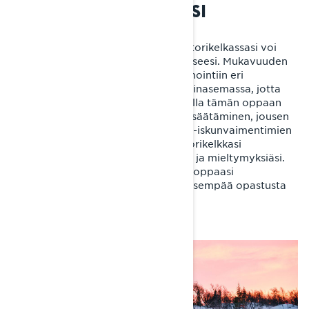
MOOTTORIKELKASTASI
Jousituksen säätäminen Lynx-moottorikelkassasi voi
vaikuttaa merkittävästi ajokokemukseesi. Mukavuuden
parantamisesta suorituskyvyn optimointiin eri
olosuhteissa, nämä säädöt ovat avainasemassa, jotta
saat kelkastasi kaiken irti. Seuraamalla tämän oppaan
vaiheita – olipa kyseessä painuman säätäminen, jousen
esijännityksen muuttaminen tai KYB-iskunvaimentimien
hienosäätö – voit räätälöidä moottorikelkkasi
vastaamaan tarkasti omia tarpeitasi ja mieltymyksiäsi.
Kokeile eri säätöjä ja tarkista käyttöoppaasi
mallikohtaisia ohjeita varten. Syvällisempää opastusta
varten katso myös ohjevideomme.
Nähdään lumella!