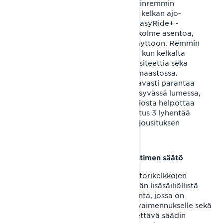
EasyRide+:n kohdalla telaston rajoitinremmin
säätämisellä on olennainen vaikutus kelkan ajo-
ominaisuuksiin ja etenemiskykyyn. EasyRide+ -
takajousituksen rajoitinremmillä on kolme asentoa,
joista vakioasetus 2 on paras yleiskäyttöön. Remmin
pisin asetus 1 on suositeltavin silloin, kun kelkalta
haetaan maksimaalista jousituskapasiteettia sekä
kevyintä käsiteltävyyttä tasaisessa maastossa.
Rajoitinremmin lyhin asetus 3 vastaavasti parantaa
kelkan kykyä nousta lumen pinnalle syvässä lumessa,
sekä loivemman kohtauskulman ansiosta helpottaa
mäkien nousemista. Vastaavasti asetus 3 lyhentää
etupukin joustomatkaa ja vähentää jousituksen
painonsiirtoa.
1. KYB PRO 46 EA-3 R -iskunvaimentimen säätö
Commander RE
- ja
Brutal RE -moottorikelkkojen
takajousituksen takapukissa käytetään lisäsäiliöllistä
KYB PRO 46 EA-3 R -iskunvaimenninta, jossa on
kolmiasentoinen pikasäätö puristusvaimennukselle sekä
erillinen, talttapäämeisselillä käännettävä säädin