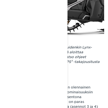
PPS² DS+ -takajousituksen, kuten muidenkin Lynx-
takajousitusten säätäminen, on hyvä aloittaa
asettamalla painuma kohdalleen. Katso ohjeet
painuman mittaamiseen ylempää PPS³ -takajousitusta
käsittelevästä kappaleesta.
1. Rajoitinremmin säätäminen
Etupukin rajoitinremmin asennolla on olennainen
vaikutus PPS² DS+ -takajousituksen ominaisuuksiin
syvässä lumessa ajettaessa. Oletusasentona
rajoitinremmi on asetuksessa 2, joka on paras
yleisasetus. Lyhyemmissä asennoissa (asennot 3 ja 4)