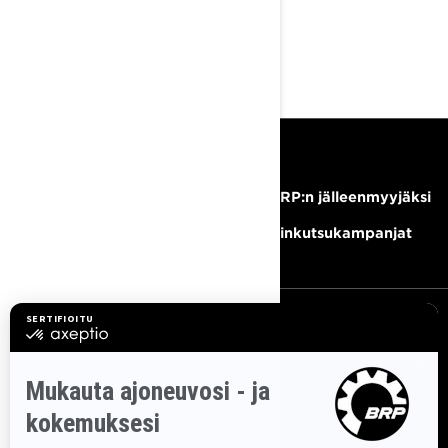
ASIAKASTUKI
RESURSSIT
Tarvitsetko apua?
Tule BRP:n jälleenmyyjäksi
Ura
Takaisinkutsukampanjat
TILAA UUTISKIRJE
Tilaa uutiskirje.
Saat tietää tuoreeltaan uusimmat uutiset,
tapahtumat ja tarjoukset.
TILAA