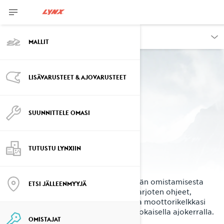
OMISTAJAT
MALLIT
LISÄVARUSTEET & AJOVARUSTEET
SUUNNITTELE OMASI
Kuluttajapalvelut
TUTUSTU LYNXIIN
Lynx‑palvelut on suunniteltu tekemään omistamisesta
ETSI JÄLLEENMYYJÄ
helppoa, varmaa ja huolettomaa – tarjoten ohjeet,
työkalut ja omistautuneen tuen, jotta moottorikelkkasi
suorituskyky pysyy parhaimmillaan jokaisella ajokerralla.
OMISTAJAT