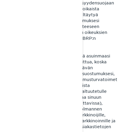
profiloinnista. Sinulla on yksityisyydensuojaan
liittyviä oikeuksia, kuten oikeus oikaista
tietojasi tai tutustua niihin ja kieltäytyä
antamasta tai peruuttaa suostumuksesi
tarvittaessa. Ota yhteyttä osoitteeseen
privacyofficer@brp.com
näiden oikeuksien
käyttämiseksi. Katso lisätietoja BRP:n
tietosuojakäytännöstä
.
Henkilötietojasi saatetaan siirtää asuinmaasi
ulkopuolelle. Tämä siirto on sallittua, koska
vastaanottava maa tarjoaa riittävän
tietosuojan tason, olet antanut suostumuksesi,
käytössä on asianmukaiset sopimusturvatoimet
tai sovelletaan muuta oikeudellista
mekanismia. Tietojasi jaetaan valtuutetulle
BRP-jälleenmyyjällesi (joka ottaa sinuun
yhteyttä) (lisää vain, jos sovellettavissa),
sosiaalisen median alustoille, kolmannen
osapuolen pilvipalveluille ja markkinoijille,
kehittäjille, monikanavaiselle markkinoinnille ja
markkinoinnin automaatiolle, asiakastietojen