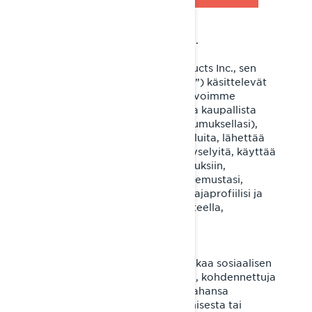
Me välitämme yksityisyydestäsi.
Bombardier Recreational Products Inc., sen
tytäryhtiöt ja sivuliikkeet (”BRP”) käsittelevät
henkilökohtaisia tietojasi, jotta voimme
lähettää sinulle henkilökohtaista kaupallista
viestintää sähköpostitse (suostumuksellasi),
tarjota sinulle pyydettyjä palveluita, lähettää
sinulle markkinointikirjeitä ja -kyselyitä, käyttää
niitä puhelinmarkkinointitarkoituksiin,
mukauttaa/parantaa käyttökokemustasi,
toimintojasi ja tuotteitasi kuluttajaprofiilisi ja
analytiikkasuorituskykysi perusteella,
hallinnoida tiliäsi ja parantaa
tuotteitamme/palveluitamme.
Salausalgoritmillä muokattuja
sähköpostiosoitteita voidaan jakaa sosiaalisen
median alustoille, kuten Metalle, kohdennettuja
mainoksia varten. Voit milloin tahansa
kieltäytyä uudelleenkohdentamisesta tai