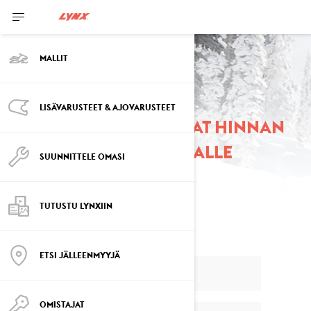
MALLIT
LISÄVARUSTEET & AJOVARUSTEET
PYYDÄ TARJOUS JA SAAT HINNAN
LYNX-MOOTTORIKELKALLE
SUUNNITTELE OMASI
TUTUSTU LYNXIIN
ETSI JÄLLEENMYYJÄ
OMISTAJAT