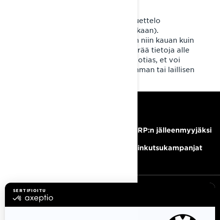
markkinointikonsulteille sekä
verkkosivujen/tapahtumien
analytiikkapalveluntarjoajille (luettelo
vahvistetaan liiketoiminnan mukaan).
Henkilötietojasi säilytetään vain niin kauan kuin
on tarpeen. BRP ei tahallaan kerää tietoja alle
16-vuotiailta. Jos olet alle 16-vuotias, et voi
käyttää palveluja ilman vanhemman tai laillisen
huoltajan suostumusta.
RESURSSIT
Tarvitsetko apua?
Tule BRP:n jälleenmyyjäksi
Ura
Takaisinkutsukampanjat
TILAA UUTISKIRJE
Tilaa uutiskirje.
Saat tietää tuoreeltaan uusimmat uutiset,