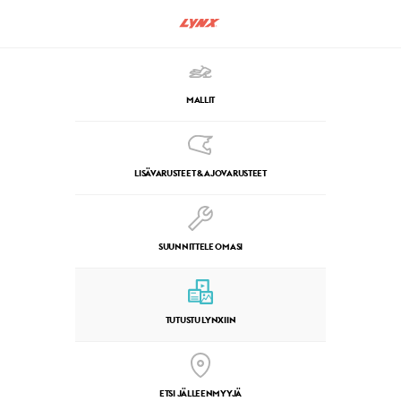
MALLIT
LISÄVARUSTEET & AJOVARUSTEET
SUUNNITTELE OMASI
TUTUSTU LYNXIIN
ETSI JÄLLEENMYYJÄ