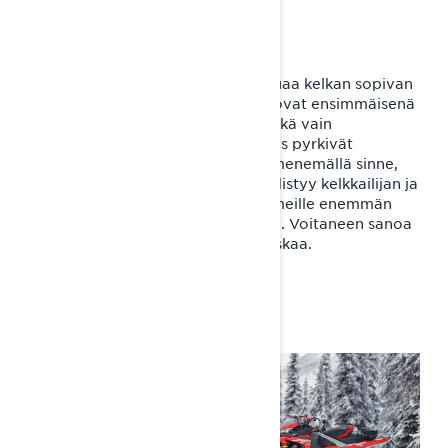
KULJETTAJAA?
Lynx-kuski on kova kuski, joka haluaa kelkan sopivan
aktiiviseen ajotyyliin. Lynx-kuskit ovat ensimmäisenä
lumella ja viimeisenä pois sieltä. Eikä vain
päivittäisessä ajossa, vaan he myös pyrkivät
maksimoimaan kauden pituuden menemällä sinne,
missä pääsee ajamaan. Meissä yhdistyy kelkkailijan ja
moottoriurheilijan luonne: laji on meille enemmän
kuin pelkkä vapaa-ajan aktiviteetti. Voitaneen sanoa
että pidämme vakavissamme hauskaa.