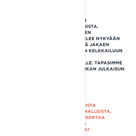
HÄN ON YKSI KAIKKIEN AIKOJEN
MENESTYNEIMMISTÄ KILPA-AJAJISTA.
SNOWCROSSIN KAKSINKERTAINEN
MAAILMANMESTARI TYÖSKENTELEE NYKYÄÄN
OSANA LYNXIN TUOTEKEHITYSTÄ JAKAEN
OSAAMISTAAN JA INTOHIMOAAN KELKKAILUUN
KOTIMAISELLE
MOOTTORIKELKKAVALMISTAJALLE. TAPASIMME
JANNEN LYNXIN POHJOIS-AMERIKAN JULKAISUN
YHTEYDESSÄ.
HEI JANNE. MITÄ KERTOISIT UUSISTA
BOONDOCKER DS- JA RAVE RE-MALLEISTA,
JOTKA OVAT NYT ENSIMMÄISTÄ KERTAA
SAATAVILLA MYÖS KANADAN JA
YHDYSVALTOJEN MARKKINOILLA?