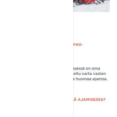
MILLAISENA AJAJAT KOKEVAT LYNX-
MOOTTORIKELKAT?
Lynxin
käsiteltävyydessä ja ajofiiliksessä on oma
tunnistettava tyyli, joka on suunniteltu varta vasten
vaativiin olosuhteisiin. Eron todella huomaa ajaessa.
MIKÄ ON HAASTAVINTA LYNXILLÄ AJAMISESSA?
ENTÄ KIEHTOVINTA?