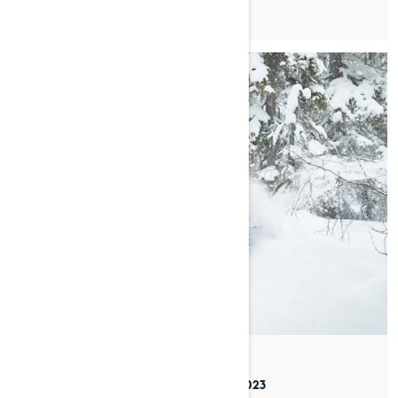
By Timo Veijalainen
Julkaistu 13.11.2023
5 min luettu