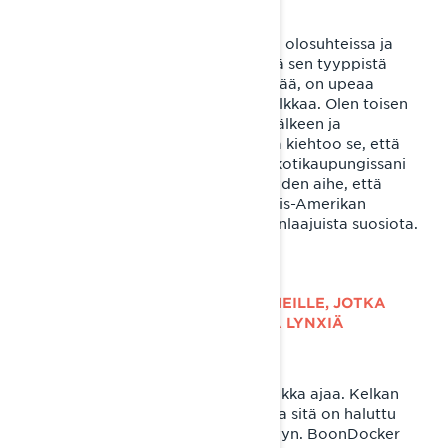
Lynx on parhaimmillaan vaativissa olosuhteissa ja
toisinaan voi olla haastavaa löytää sen tyyppistä
lunta tai reittiä. Mutta kun sen löytää, on upeaa
päästä koettelemaan itseään ja kelkkaa. Olen toisen
sukupolven kelkan kehittäjä isäni jälkeen ja
henkilökohtaisessa mielessä minua kiehtoo se, että
Lynxit on kehitetty ja valmistettu kotikaupungissani
Rovaniemellä. On todellinen ylpeyden aihe, että
Lynx on nyt saatavilla myös Pohjois-Amerikan
markkinoilla saaden lisää maailmanlaajuista suosiota.
MILLAISIA VINKKEJÄ JAKAISIT HEILLE, JOTKA
AIKOVAT KÄYDÄ KOKEILEMASSA LYNXIÄ
ENSIMMÄISTÄ KERTAA?
BoonDocker on erittäin hauska kelkka ajaa. Kelkan
kehittäjillä on vahva kilpailuvietti ja sitä on haluttu
tuoda mukaan kelkan suorituskykyyn. BoonDocker