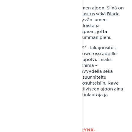
BoonDocker DS on tehty
syvän lumen ajoon
. Siinä on
lyhyt telatunneli,
PPS² DS+ -takajousitus
sekä
Blade
DS+ -sukset
. Lisäksi panostimme syvän lumen
suorituskykyyn tekemällä astinlaudoista ja
pohjamuovista mahdollisimman kapean, jotta
kulkuvastus lumessa olisi mahdollisimman pieni.
2022 Rave RE-mallissa on uusi PPS³ –takajousitus,
joka on legendaarisen, alkujaan snowcrossradoille
kehitetyn PPS-telaston kolmas sukupolvi. Lisäksi
kelkassa on huippuluokan KYB Kashima –
iskunvaimentimet laajalla säädettävyydellä sekä
uudet Blade XC+ -sukset, jotka on suunniteltu
pohjoismaisiin, vaihteleviin
reittiolosuhteisiin
. Rave
RE:n ergonomia on suunniteltu aktiiviseen ajoon aina
penkkiä, kuljettajan asemointia, astinlautoja ja
käsikahvoja myöten.
MITEN KUVAILISIT TYYPILLISTÄ LYNX-