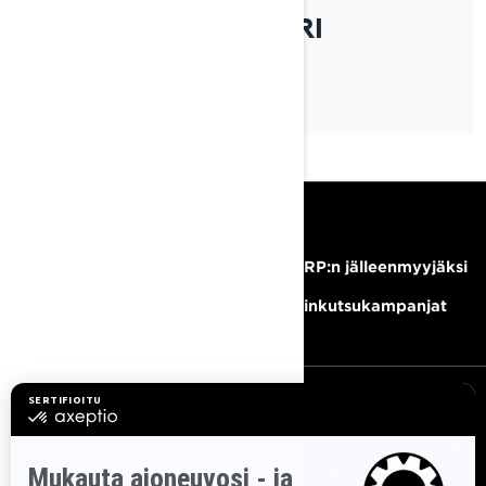
REITTITÖIDEN MESTARI
RESURSSIT
Tarvitsetko apua?
Tule BRP:n jälleenmyyjäksi
Ura
Takaisinkutsukampanjat
TILAA UUTISKIRJE
Tilaa uutiskirje.
Saat tietää tuoreeltaan uusimmat uutiset,
tapahtumat ja tarjoukset.