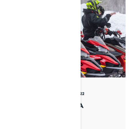
By Venla Jyrkinen
Julkaistu 1.4.2022
4 min luettu
AJAMAAN MATALALLA
KYNNYKSELLÄ