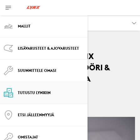
TUTUSTU
MALLIT
LISÄVARUSTEET & AJOVARUSTEET
Tavataan Janne: Lynx
tuotekehitysinsinööri &
SUUNNITTELE OMASI
snowcross legenda
By
Lynx Snowmobiles
TUTUSTU LYNXIIN
helmikuuta 2021
3
min luettu
ETSI JÄLLEENMYYJÄ
OMISTAJAT