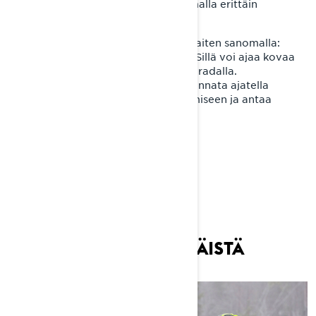
tykkää vauhdista, mutta se on samalla erittäin
ennustettava ja vakaa ajaa.
Rave RE –mallia voisi kuvata parhaiten sanomalla:
mitä pahempi reitti, sitä parempi. Sillä voi ajaa kovaa
koko päivän väsymättä – jopa kisaradalla.
Mitä tahansa Lynxiä kokeilee, ei kannata ajatella
liikaa. On syytä keskittyä vain ajamiseen ja antaa
palaa!
SAATAT PITÄÄ MYÖS NÄISTÄ