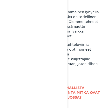
BoonDocker on markkinoiden ensimmäinen lyhyellä
tunnelilla varustettu kelkkamalli, joka on todellinen
pelinmuuttaja syvän lumen ajossa. Olemme tehneet
BoonDockerista kelkan, jonka selässä nauttii
ajamisesta talven jokaisena päivänä, vaikka
olosuhteet eivät olisikaan täydelliset.
Rave RE
on ikoninen kelkkamalli vaihteleviin ja
rajuihin reittiolosuhteisiin. Olemme optimoineet
kelkan tasapainoon mukavuuden ja
suorituskapasiteetin väliin vaativille kuljettajille.
Rajoja on haettu kerta toisensa perään, joten siihen
kelkkaan voi todella luottaa.
MIKÄ TEKEE BOONDOCKER DS-MALLISTA
LOISTAVAN SYVÄÄN LUMEEN – ENTÄ MITKÄ OVAT
RAVE RE:N VAHVUUDET REITTIAJOSSA?