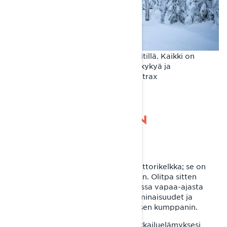
Lynx Commander lähestyy kelkkareitillä. Kaikki on
rakennettu ajomukavuutta, suorituskykyä ja
luotettavuutta varten. Kuva (c) Sledtrax
KUMPPANISI KAIKKIIN
MAASTOIHIN
Lynx Commander ei ole pelkkä moottorikelkka; se on
pääsylippusi loputtomiin seikkailuihin. Olitpa sitten
töissä, ajamassa reitillä tai nauttimassa vapaa-ajasta
kelkan selässä, sen edistykselliset ominaisuudet ja
monipuolisuus tekevät siitä täydellisen kumppanin.
Oletko valmis viemään moottorikelkkailuelämyksesi