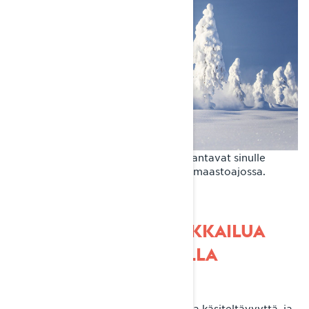
Nämä monipuoliset moottorikelkat antavat sinulle
parhaan mahdollisen suorituskyvyn maastoajossa.
REITTIMOOTTORIKELKKAILUA
LYNX COMMANDERILLA
Ylivoimainen käsiteltävyys
Reittimoottorikelkkailu vaatii tarkkaa käsiteltävyyttä, ja