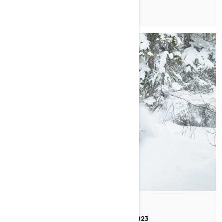
By Timo Veijalainen
Julkaistu 13.11.2023
5 min luettu