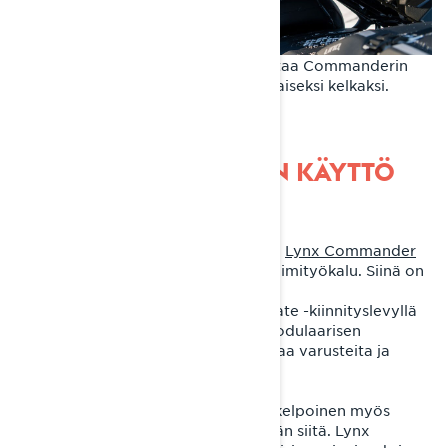
Irrotettava matkustajan istuin muuttaa Commanderin
helposti yksipaikkaisesta kaksipaikkaiseksi kelkaksi.
LYNX COMMANDERIN KÄYTTÖ
Vetäminen ja kuljettaminen
Kun on kyse talvisista työtehtävistä,
Lynx Commander
on voimanpesä ja todellinen monitoimityökalu. Siinä on
leveä telamatto ja suorituskykyiset
moottorivaihtoehdot. Multi-LinQ Plate -kiinnityslevyllä
varustetun suuren kuormatilan ja modulaarisen
istuinrakenteen ansiosta voit kuljettaa varusteita ja
tarvikkeita vaivattomasti.
Vaikka Lynx Commander on käyttökelpoinen myös
hyötykäytössä, kyse ei ole pelkästään siitä. Lynx