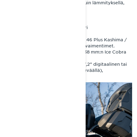
lisävarusteena Passenger kit (1+1 istuin lämmityksellä,
1097 mm raideväli)
Commander RE
Rotax® 900 ACE™ Turbo R -moottori
EasyRide+-takajousitus
KYB PRO 36 EA-3 R Kashima / KYB 46 Plus Kashima /
KYB PRO 46 EA-3 R Kashima -iskunvaimentimet.
44 mm:n PowderMax†-telamatto / 38 mm:n Ice Cobra
Silent -nastamatto (vain keväällä)
Modulaarinen istuin lämmityksellä, 7,2” digitaalinen tai
7,8” suuri panoraamanäyttö (vain keväällä),