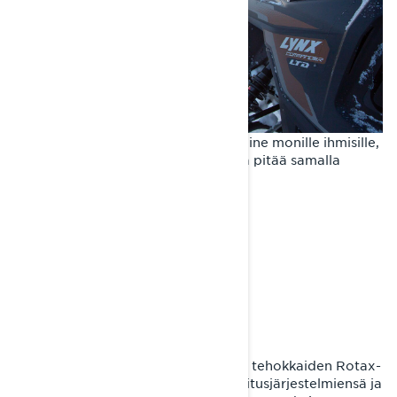
Moottorikelkka on monipuolinen väline monille ihmisille,
jotka haluavat nauttia ulkoilmasta ja pitää samalla
hauskaa.
MIKÄ TEKEE LYNX
COMMANDERISTA
AINUTLAATUISEN?
Lynx Commander erottuu edukseen tehokkaiden Rotax-
moottoreidensa, kehittyneiden jousitusjärjestelmiensä ja