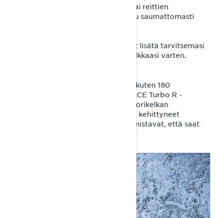
Käytitpä sitä sitten työhön, reitillä tai reittien
ulkopuolella ajamiseen, se mukautuu saumattomasti
tarpeisiisi.
Rakenna omasi -työkalun avulla voit lisätä tarvitsemasi
lisävarusteet täydellistä moottorikelkkaasi varten.
Suorituskyky
Moottorivaihtoehtojensa ansiosta - kuten 180
hevosvoimaa tarjoava Rotax 900 ACE Turbo R -
moottori - Lynx Commander-moottorikelkan
suorituskyky on alansa huippua. Sen kehittyneet
jousitusjärjestelmät puolestaan varmistavat, että saat
kaiken irti tehokkaasta moottorista.