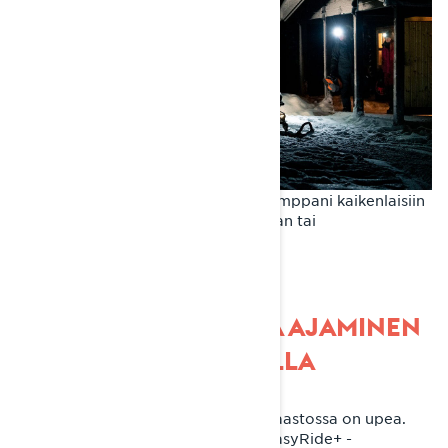
Lynx Commander on täydellinen kumppani kaikenlaisiin
aktiviteetteihin – vuorokauden aikaan tai
sääolosuhteisiin katsomatta.
PEHMEÄSSÄ LUMESSA AJAMINEN
LYNX COMMANDERILLA
Lynx Commanderin suorituskyky maastossa on upea.
Leveä ja pitkä telamatto yhdessä EasyRide+ -