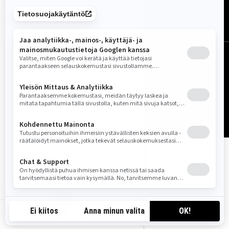
Suomi (suomi)
© BRP 2003–2026
Oikeudellinen huomautus
Tietosuojakäytäntö
Ponnahdusikkuna
Saavutettavuutta
Sivukartta
Evästeasetukset
FI-FI