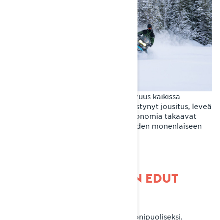
Ylivoimainen käsiteltävyys ja mukavuus kaikissa
maastoissa. Lynx Commanderin edistynyt jousitus, leveä
ja pitkä telamatto sekä loistava ergonomia takaavat
vakauden ja vaivattoman ajettavuuden monenlaiseen
käyttöön. Kuva (c) Sledtrax
LYNX COMMANDERIN EDUT
Monipuolisuus
Lynx Commander on suunniteltu monipuoliseksi.