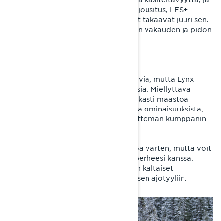
Lynx Commanderin EasyRide+-takajousitus, LFS+-
etujousitus ja KYB-iskunvaimentimet takaavat juuri sen.
Leveä telamatto tarjoaa erinomaisen vakauden ja pidon
tuoden reittiajoon vaivattomuutta.
Mukavuutta pitkiin ajoihin
Pitkät ajomatkat voivat olla uuvuttavia, mutta Lynx
Commander tekee niistä nautinnollisia. Miellyttävä
ajoasento, hyvä tuulensuojaus ja tarkasti maastoa
myötäilevä jousitus ovat esimerkkejä ominaisuuksista,
jotka tekevät Commanderista verrattoman kumppanin
pitkille reittiseikkailuille.
Ergonomia on suunniteltu kovaa ajoa varten, mutta voit
nauttia myös rauhallisista ajeluista perheesi kanssa.
Viistetyn tunnelin ja kapean istuimen kaltaiset
ominaisuudet mahdollistavat aktiivisen ajotyyliin.