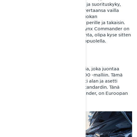
yhdistyvät parhaiten monipuolisuus ja suorituskyky,
valintasi on Lynx Commander. Sen vertaansa vailla
olevan monipuolisuuden ja huippuluokan
ominaisuuksien ansiosta se vie sinut perille ja takaisin.
Tässä artikkelissa kerromme, miksi Lynx Commander on
niin monen moottorikelkkailijan valinta, olipa kyse sitten
työstä tai huvista, reitillä tai sen ulkopuolella.
Lynx Commanderin perintö
Lynx Commanderilla on pitkä historia, joka juontaa
juurensa vuoden 1983 Lynx GLX 5900 -malliin. Tämä
leveätelainen moottorikelkka mullisti alan ja asetti
suorituskyvyn ja monipuolisuuden standardin. Tänä
päivänä sen perillinen, Lynx Commander, on Euroopan
suosituin moottorikelkka.