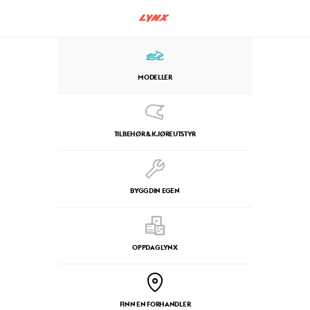
MODELLER
TILBEHØR & KJØREUTSTYR
BYGG DIN EGEN
OPPDAG LYNX
FINN EN FORHANDLER