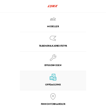
MODELLER
TILBEHØR & KJØREUTSTYR
BYGG DIN EGEN
OPPDAG LYNX
FINN EN FORHANDLER