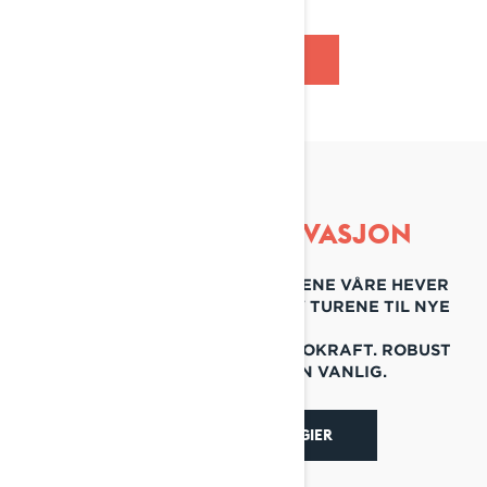
OPPDAG VIBE
INNEBYGD INNOVASJON
ALLE FUNKSJONENE VED SLEDENE VÅRE HEVER
KRAFTEN OG OPPLEVELSEN AV TURENE TIL NYE
NIVÅER.
UNIKT FJÆRINGSSYSTEM. TURBOKRAFT. ROBUST
DESIGN. ALT ANNET ENN VANLIG.
UTFORSK TEKNOLOGIER