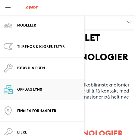
OPPDAG
MODELLER
Hold deg tilkoblet
INTEGRERTE
TILBEHØR & KJØREUTSTYR
TILKOBLINGSTEKNOLOGIER
FOR DIN LYNX
BYGG DIN EGEN
KOBLE DEG TIL EVENTYRET
Lynx integrerer sømløst eksklusive tilkoblingsteknologier
OPPDAG LYNX
i alle våre snøscootere. Gjør deg klar til å få kontakt med
snøscooter, teamet ditt og nye destinasjoner på helt nye
måter.
FINN EN FORHANDLER
OPPDAG VÅRE
KONNEKTIVITETSTEKNOLOGIER
EIERE