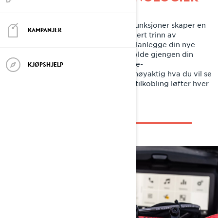
En rekke BRP-eksklusive tilkoblingsfunksjoner skaper en
KAMPANJER
dypere forbindelse til kjøreturen i hvert trinn av
eventyret. Enten det handler om å planlegge din nye
favorittrute med BRP GO!-appen, holde gjengen din
informert underveis takket være Vibe-
KJØPSHJELP
kommunikasjonssystem, eller velge nøyaktig hva du vil se
på den 10,25″ touchskjermen – Lynx tilkobling løfter hver
del av vinteropplevelsen din.