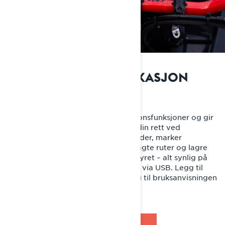
BRP GO! MOBILAPPLIKASJON
Forsterke hvert eventyr
BRP GO! leverer avanserte navigasjonsfunksjoner og gir
deg viktig informasjon om Lynx-en din rett ved
fingertuppene. Finn interessante steder, marker
favoritter, legg til venner, følg planlagte ruter og lagre
turene dine for å gjenoppleve eventyret – alt synlig på
telefonen eller 10,25″ touchskjermen via USB. Legg til
Lynx-en din i profilen for å få tilgang til bruksanvisningen
og personlig innhold.
OPPDAG BRP GO!