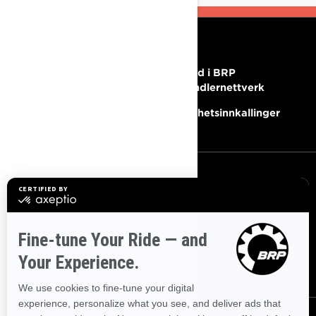
RESSURSER
Trenger du hjelp?
Bli med i BRP
forhandlernettverk
Karriere
Sikkerhetsinnkallinger
MELD DEG PÅ
Bli med på nyhetsbrevet.
Vær den første til å få vite om
de siste arrangementer, nyheter og tilbud.
ABONNER