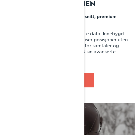
10,25" TOUCHSKJERMEN
Forbedret tilkobling, intuitivt grensesnitt, premium
design
Touchskjermen viser din sleds viktigste data. Innebygd
GPS med Group Ride sporer ruten, viser posisjoner uten
telefon. Par telefonen via Bluetooth for samtaler og
musikk. Koble til via USB for BRP GO sin avanserte
navigasjon.
LER MER