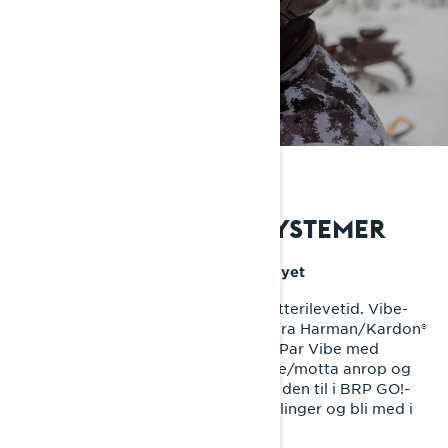
VIBE-
KOMMUNIKASJONSSYSTEMER
Det ultimate kommunikasjonsverktøyet
Dokumentert kuldeprestasjon og batterilevetid. Vibe-
kommunikasjons­systemer tilbyr lyd fra Harman/Kardon®
og tilgang til Sena Mesh-nettverket. Par Vibe med
displayet ditt for å høre musikk, ringe/motta anrop og
bruke telefonens taleassistent. Legg den til i BRP GO!-
profilen din for å administrere innstillinger og bli med i
Mesh-grupper.