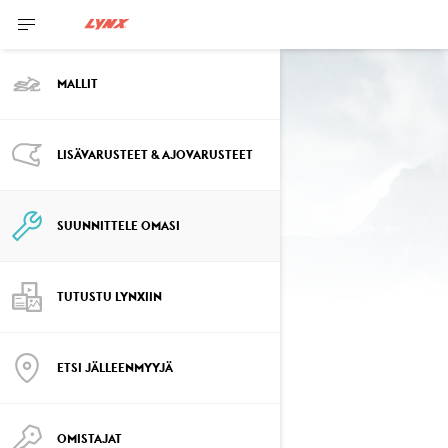
MALLIT
LISÄVARUSTEET & AJOVARUSTEET
Suunnittele omasi
Rave 200
SUUNNITTELE OMASI
TUTUSTU LYNXIIN
VALITSE PAKETTI
Vaihda malli
ETSI JÄLLEENMYYJÄ
OMISTAJAT