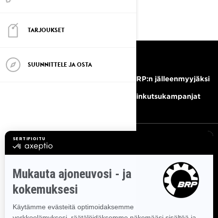
TARJOUKSET
RESURSSIT
SUUNNITTELE JA OSTA
Tarvitsetko apua?
Tule BRP:n jälleenmyyjäksi
Ura
Takaisinkutsukampanjat
TILAA UUTISKIRJE
Tilaa uutiskirje.
Saat tietää tuoreeltaan uusimmat uutiset,
tapahtumat ja tarjoukset.
TILAA