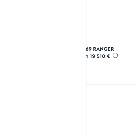
2027 69 RANGER
Alkaen
19 510 €
i
NUORISO
Katso yksityiskohdat