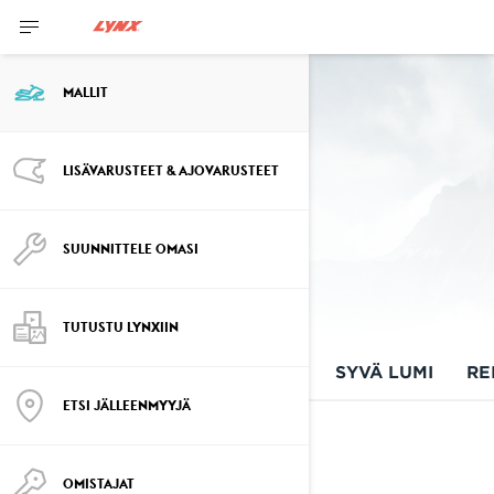
MALLIT
LISÄVARUSTEET & AJOVARUSTEET
2027 MALLISTO: LYNX-
MOOTTORIKELKAT
SUUNNITTELE OMASI
TUTUSTU LYNXIIN
KAIKKI MALLIT
CROSSOVER
SYVÄ LUMI
RE
ETSI JÄLLEENMYYJÄ
CROSSOVER
OMISTAJAT
Katso yksityiskohdat