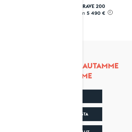
2027 RAVE 200
Alkaen
5 490 €
i
ETKÖ OLE VARMA? AUTAMME
MIELELLÄMME
VALINTAOPAS
SUUNNITTELE JA OSTA
KATSO AIEMMAT MALLIT