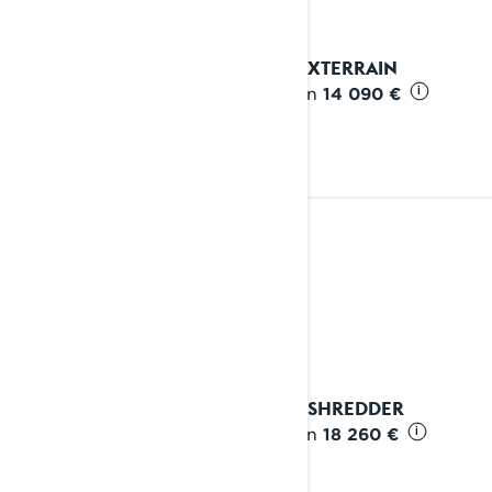
2027 XTERRAIN
Alkaen
14 090 €
i
SYVÄ LUMI
Katso yksityiskohdat
2027 SHREDDER
Alkaen
18 260 €
i