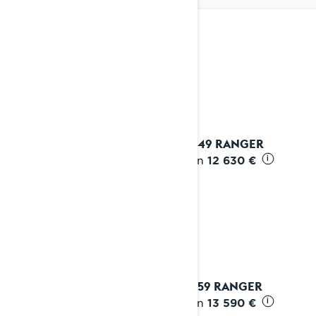
HYÖTYKÄYTTÖ
Katso yksityiskohdat
2027 49 RANGER
Alkaen
12 630 €
i
2027 59 RANGER
Alkaen
13 590 €
i