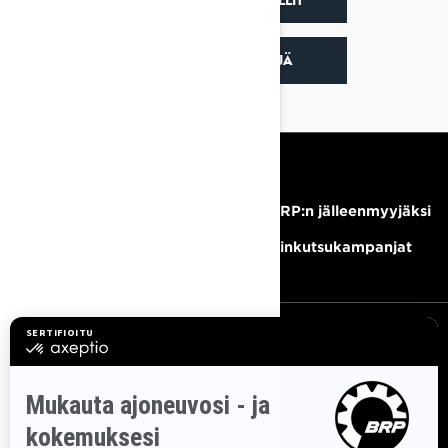
ETSI JÄLLEENMYYJÄ
RESURSSIT
Tarvitsetko apua?
Tule BRP:n jälleenmyyjäksi
Ura
Takaisinkutsukampanjat
TILAA UUTISKIRJE
Tilaa uutiskirje.
Saat tietää tuoreeltaan uusimmat uutiset,
tapahtumat ja tarjoukset.