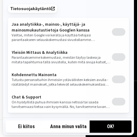
Suomi (suomi)
© BRP 2003–2026
Oikeudellinen huomautus
Tietosuojakäytäntö
Ponnahdusikkuna
Saavutettavuutta
Sivukartta
Evästeasetukset
FI-FI