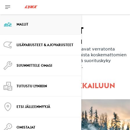
Crossover-
MALLIT
moottorikelkat
VALLOITA TUNTEMATON
LISÄVARUSTEET & AJOVARUSTEET
Lynx-crossover-moottorikelkat tarjoavat verratonta
monikäyttöisyyttä aina reittiseikkailuista koskemattomien
kairojen tutkimiseen. Hämmästyttävä suorituskyky
SUUNNITTELE OMASI
kohtaa ylivertaiset ajo-ominaisuudet.
PÄÄSYLIPPUSI SEIKKAILUUN
TUTUSTU LYNXIIN
ETSI JÄLLEENMYYJÄ
OMISTAJAT