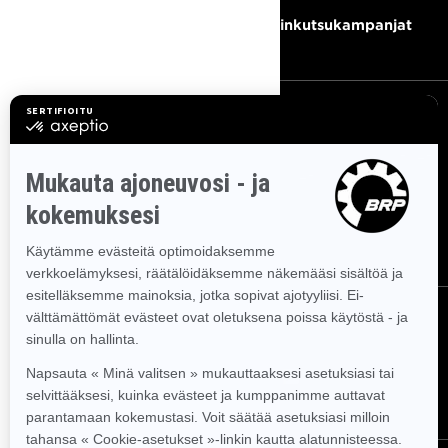
Ura
Takaisinkutsukampanjat
TILAA UUTISKIRJE
Tilaa uutiskirje.
Saat tietää tuoreeltaan uusimmat uutiset,
tapahtumat ja tarjoukset.
TILAA
SEURAA MEITÄ