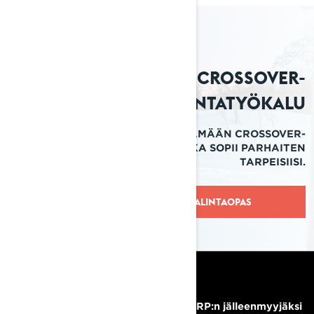
Crossover-
valintatyökalu
AUTAMME SINUA LÖYTÄMÄÄN CROSSOVER-
MOOTTORIKELKAN, JOKA SOPII PARHAITEN
TARPEISIISI.
VALINTAOPAS
RESURSSIT
Tarvitsetko apua?
Tule BRP:n jälleenmyyjäksi