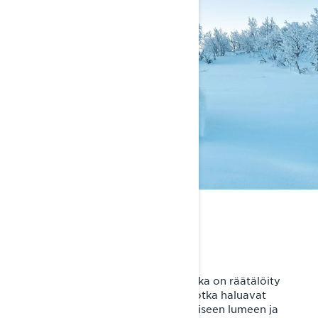
LAAJENNA REVIIRIÄ
Maastoon suuntautunut
Lynx Brutal -crossover-moottorikelkka on räätälöity
adrenaliinia jahtaaville kuljettajille, jotka haluavat
laajentaa reviiriään reiteiltä neitseelliseen lumeen ja