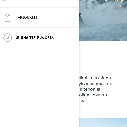
TARJOUKSET
SUUNNITTELE JA OSTA
ASETA MÄÄRÄNPÄÄSI
Pitkille matkoille
Lynx Xterrain -crossover-moottorikelkoilla jokainen
seikkailu on unohtumaton. Suorituskykyinen jousitus
kohtaa Rotax®-moottorin loputtoman tehon ja
tarkoituksenmukaisen Radien²-muotoilun, joka on
suunniteltu erityisesti pitkille matkoille.