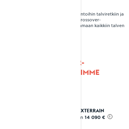
Mestariluokan monipuolisuutta
Sykettä nostattavista seikkailuista rentoihin talviretkiin ja
kovaan työhön. Lynx Commander -crossover-
moottorikelkat on suunniteltu vastaamaan kaikkiin talven
haasteisiin.
TUTUSTU CROSSOVER-
MOOTTORIKELKKOIHIMME
2027 XTERRAIN
Alkaen
14 090 €
i