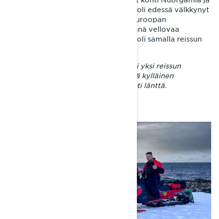
Norjan rajaa. Kuusi päivää aiemmin oli edessä välkkynyt
Suomenlahti ja pian oltiin Manner-Euroopan
pohjoislaidalla ihmettelemässä jylhänä vellovaa
Jäämerta. Tenovuono Finnmarkissa oli samalla reissun
pohjoisin piste.
– Jäämerelle pääsy oli ehdottomasti yksi reissun
kohokohtia. En ollut kuitenkaan vielä kylläinen
matkanteon osalta, joten lähdin kohti länttä.