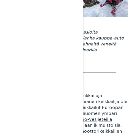
Kelkkareittien varrella näkee paljon asioita
muistuttamassa menneestä ajasta. Vanha kauppa-auto
Puumalan reitillä, järvimatkansa jo tehneitä veneitä
Saimaalla ja erämaakammi Pohjois-Inarilla.
Joni on tottunut tekemään huimia seikkailuja
aiemminkin, mutta lumella ei intohimoinen kelkkailija ole
moista taivalta aiemmin taittanut. Seikkailut Euroopan
halki mitä eksoottisimmilla autoilla, Suomen ympäri
Can-Am-mönkijällä
ja safarit
Sea-Doo-vesijeteillä
Inarijärvellä ovat olleet omalla tavallaan ikimuistoisia,
mutta reilut 5500 kilometriä yksin moottorikelkkaillen