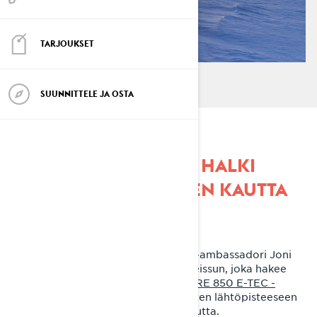
TARJOUKSET
SUUNNITTELE JA OSTA
MOOTTORIKELKALLA HALKI
SUOMEN JA JÄÄMEREN KAUTTA
KOTIIN
Kaksi viikkoa. 5523 kilometriä. Lynx-ambassadori Joni
Maununen toteutti keväällä kelkkareissun, joka hakee
vertaistaan. Joni ajoi
Lynx Xterrain RE 850 E-TEC -
moottorikelkalla
halki Suomen palaten lähtöpisteeseen
Ivaloon Jäämeren ja Kilpisjärven kautta.