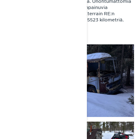
Uupumusta, kylmää, märkää, hikoilua. Unohtumattomia
yksinäisiä hetkiä erämaassa, mieleenpainuvia
kohtaamisia ihmisten kanssa. Lynx Xterrain RE:n
matkamittari näytti Ivalossa lopulta 5523 kilometriä.