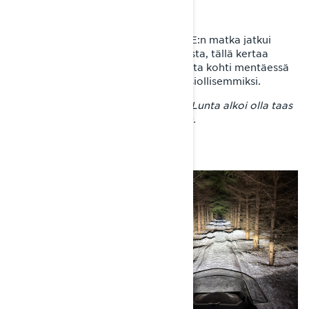
KOHTI JÄÄMERTA
Suomenlahdelta Jonin ja Xterrain RE:n matka jatkui
Imatran kautta takaisin kohti pohjoista, tällä kertaa
Suomen itärajaa myötäillen. Pohjoista kohti mentäessä
ajo-olosuhteet muuttuivat taas suosiollisemmiksi.
– Joensuun yläpuolella kiire loppui. Lunta alkoi olla taas
metritolkulla ja reittikin kantoi hyvin.