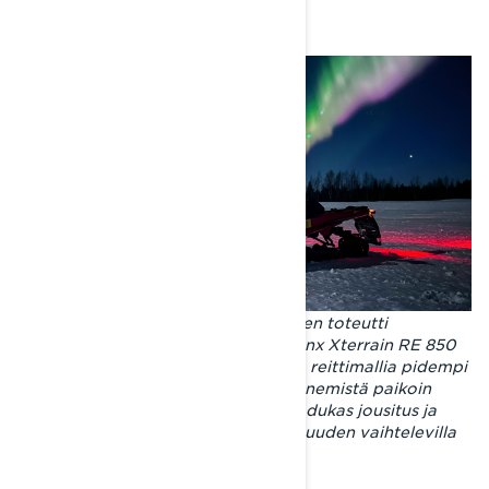
Tehty pitkille reissuille. Joni Maununen toteutti
kevätseikkailun vuosimallin 2024 Lynx Xterrain RE 850
E-TEC -crossover-kelkalla. Tavallista reittimallia pidempi
ja karkeampi telamatto huolehti etenemistä paikoin
upottavissa olosuhteissa. Huippulaadukas jousitus ja
iskunvaimennus takasivat ajomukavuuden vaihtelevilla
reiteillä.