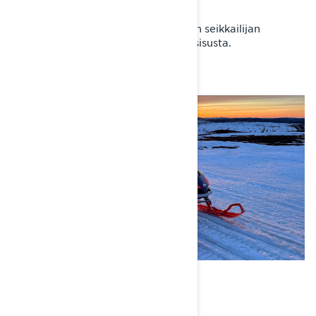
ei ajamista malta lopettaakaan.
Tuohon ajatukseen kiteytynee paljon seikkailijan
mielenmaisemasta. Ja Lynx-ajajien sisusta.