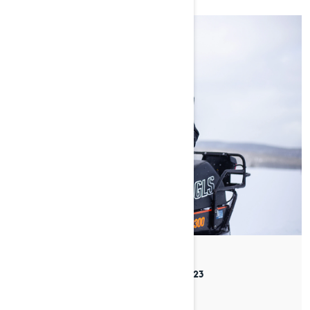
By Venla Jyrkinen
Julkaistu 5.4.2023
8 min luettu
SYLVIN TARINA