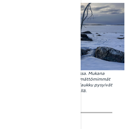
Erämainen Inarijärvi kylpee iltavalossa. Mukana
seikkailulla kulki vain kaikkein välttämättömimmät
tavarat. Varabensa, lisäöljy ja LinQ-laukku pysyivät
tukevasti Xterrain RE:n tunnelin päällä.