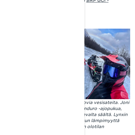
sovelluksen
avulla.
Lämpimiä ajopäivä, kylmiä öitä ja kovia vesisateita. Joni
käytti ajoreissullaan Lynx Stamina Enduro -ajopukua,
joka tarjosi loistavan suojan vaihtelevalta säältä. Lynxin
alus- ja välikerroksilla Joni sääteli asun lämpimyyttä
kulloisenkin sään mukaan pitääkseen olotilan
mahdollisimman mukavana.