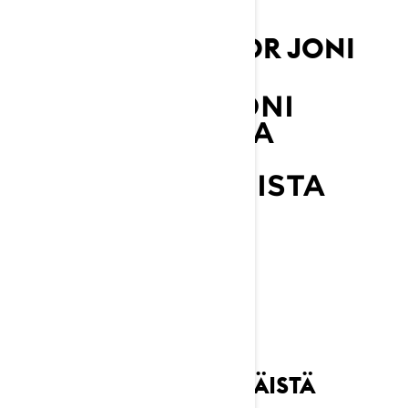
LYNX AMBASSADOR JONI
MAUNUNEN
LISÄTIETOJA JONI
MAUNUSESTA JA
MUISTA LYNXIN
AMBASSADOREISTA
TUTUSTU
SAATAT PITÄÄ MYÖS NÄISTÄ