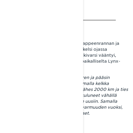
Tepposet hupeneva lumipeite teki Lappeenrannan ja
Imatran välillä, jossa kelkan keula sukelsi ojassa
lumikannen läpi ja osui kiveen. Ylätukivarsi vääntyi,
mutta onneksi apu löytyi Imatralta paikalliselta Lynx-
kauppiaalta.
– Sain Vene-Hietsulta uuden tukivarren ja pääsin
pajottamaan kelkkaa sisätiloihin. Samalla kelkka
huollettiin, olihan reissua takana jo lähes 2000 km ja ties
minkä verran edessä. Sukset olivat kuluneet vähällä
lumella ajamisesta joten vaihdoin ne uusiin. Samalla
vaihdoin liukumuovit ja jääraapijat varmuuden vuoksi,
vaikka ne olivatkin vielä hyväkuntoiset.