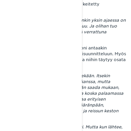
on sellainen kokemus, jonka kovaksi keitetty
seikkailijakin muistaa vielä pitkään.
– Kelkalla edetään maastossa ja etenkin yksin ajaessa on
usein kaukana avusta, jos jotain sattuu. Ja olihan tuo
myös fyysisesti aika raaka ponnistus verrattuna
vaikkapa Euroopan autoretkiin.
Vastaavaa reissua suunnitteleville Joni antaakin
neuvoksi paneutua huolelliseen reittisuunnitteluun. Myös
riskit on syytä kartoittaa etukäteen ja niihin täytyy osata
varautua.
– Yksin ajamista en suosittele kenellekään. Itsekin
tykkään ajaa enemmän kavereiden kanssa, mutta
tällaiselle reissulle ei oikein voi ketään saada mukaan,
kun ei tiedä minne ollaan menossa ja koska palaamassa
kotiin. Yksin ajaessa tietysti saavuttaa erityisen
vapauden tunteen kun saa valita määränpään,
yöpymispaikat, ajopäivien pituuden ja reissun keston
ihan itse.
– Lähtö on aina matkan vaikein hetki. Mutta kun lähtee,