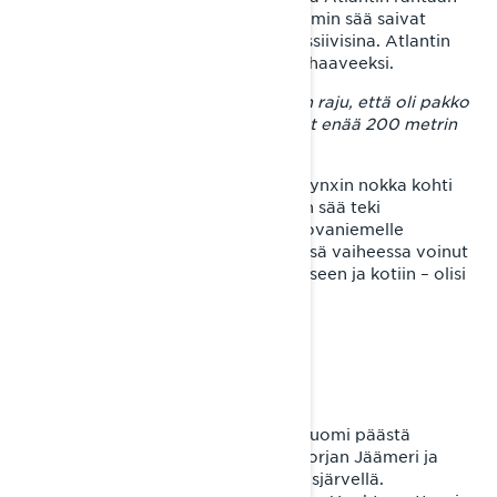
Norjan Oterenissa. Vesisateet ja lämmin sää saivat
vuorilta laskevat joet tulvimaan massiivisina. Atlantin
saavuttaminen Lyngen-vuonolla jäi haaveeksi.
– Viimeinen joen ylitys reitillä oli niin raju, että oli pakko
nostaa kädet pystyyn. Meri olisi ollut enää 200 metrin
päässä.
Vaihtoehtona ei ollut kuin kääntää Lynxin nokka kohti
jälleen kohti etelää. Märkä ja lämmin sää teki
sukkuloinnista Länsi-Lapin kautta Rovaniemelle
haastavaa, mutta periksi ei enää tässä vaiheessa voinut
antaa. Ivaloon – matkan lähtöpisteeseen ja kotiin – olisi
ajamalla vielä päästävä.
VAPAUDEN TUNNE
Reilut kaksi viikkoa kelkan selässä. Suomi päästä
päähän, lossimatka, Suomenlahti, Norjan Jäämeri ja
kolmen valtakunnan rajapyykki Kilpisjärvellä.