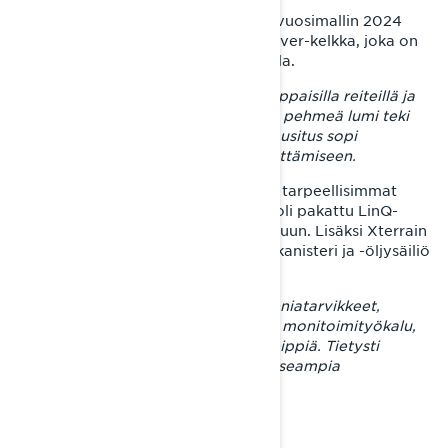
Jonin reissukelkaksi oli valikoitunut vuosimallin 2024
Lynx Xterrain RE 850 E-TEC -crossover-kelkka, joka on
parhaimmillaan juuri pitkillä matkoilla.
– Pitkä matto vakauttaa menoa kuoppaisilla reiteillä ja
siitä oli apua myös myöhemmin kun pehmeä lumi teki
etenemisestä haastavaa. “Tertun” jousitus sopi
loistavasti vaihtelevien reittien kesyttämiseen.
Mukanaan Joni kuljetti vain kaikkein tarpeellisimmat
Lynx-lisävarusteet
ja tavarat, jotka oli pakattu LinQ-
tunnelilaukkuun ja ohjaustankolaukkuun. Lisäksi Xterrain
RE:n tarakalla kulki LinQ-polttoainekanisteri ja -öljysäiliö
pitkien tankkausvälien varalta.
– Laukussa oli vaihtovaatteet, hygieniatarvikkeet,
evästä,
BRP:n työkalusarja
, puukko, monitoimityökalu,
nippusiteitä, kuormaliina ja gorillateippiä. Tietysti
mukana oli myös ensiapulaukku ja useampia
tulentekovälineitä.