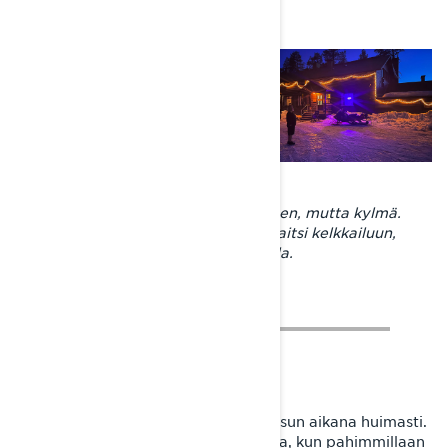
Laavuyö Vieremällä oli tunnelmallinen, mutta kylmä.
Sallassa puitteet olivat kohdillaan paitsi kelkkailuun,
myös majoittumiseen Tuntsan Pubilla.
Sää ja keliolosuhteet vaihtelivat reissun aikana huimasti.
Pakkasta saattoi yöllä olla 20 astetta, kun pahimmillaan