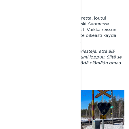
LUMI EI LOPU
Havitellen Jyväskylää ja jopa Tamperetta, joutui
reissumies kuitenkin Viitasaarella Keski-Suomessa
toteamaan, että kelit olivat haastavat. Vaikka reissun
slogan oli #lumieilopu, alkoi lumipeite oikeasti käydä
Viitasaarella Keski-Suomessa vähiin.
– Ihmiset lähettelivät somen kautta viestejä, että älä
lähde siihen ja siihen suuntaan, kun lumi loppuu. Siitä se
sitten syntyi reissun tägi joka taisi jäädä elämään omaa
elämäänsä.