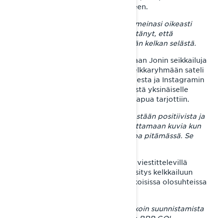
päivälämpötilat kipusivat 15 asteeseen.
– Kiire tuli etelään päästä, sillä lumi meinasi oikeasti
loppua. Tässä vaiheessa olin jo päättänyt, että
Suomenlahti olisi päästävä näkemään kelkan selästä.
Somen kautta yleisö pääsi seuraamaan Jonin seikkailuja
lähes reaaliaikaisesti. Facebookin kelkkaryhmään sateli
päivityksiä kunkin alueen lumitilanteesta ja Instagramin
viestilaatikko täyttyi tsemppiviesteistä yksinäiselle
ratsastajalle. Myös yösijaa ja muuta apua tarjottiin.
– Palaute oli koko reissun ajan pelkästään positiivista ja
ihmiset tulivat aina juttelemaan ja ottamaan kuvia kun
olin jossain tankilla tai muuten taukoa pitämässä. Se
kyllä lämmitti mieltä.
Reissun kuluessa Joni oppi sen, että viestittelevillä
seuraajilla saattoi olla hieman eri käsitys kelkkailuun
riittävästä lumen määrästä, kuin erikoisissa olosuhteissa
ajamaan tottuneella Lapin miehellä.
– Päätin lopettaa kyselemisen ja jatkoin suunnistamista
netin reaaliaikaisten lumikarttojen ja
BRP GO! -