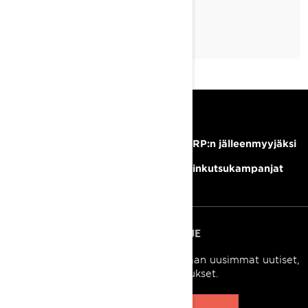
RESURSSIT
Tarvitsetko apua?
Tule BRP:n jälleenmyyjäksi
Ura
Takaisinkutsukampanjat
TILAA UUTISKIRJE
Tilaa uutiskirje.
Saat tietää tuoreeltaan uusimmat uutiset,
tapahtumat ja tarjoukset.