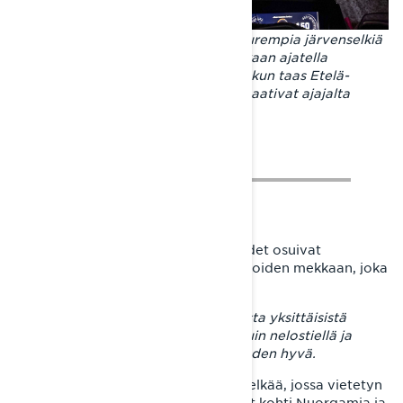
Ajo-olosuhteita laidasta laitaan. Suurempia järvenselkiä
ylittäessä Joni ehti kertomansa mukaan ajatella
maailman valmiiksi useaan kertaan, kun taas Etelä-
Savon kapeat ja patikkoiset rännit vaativat ajajalta
jatkuvaa tarkkaavaisuutta.
Reitin ehkä maukkaimmat ajo-osuudet osuivat
Tulppioon – 90-luvun safarikelkkailijoiden mekkaan, joka
oli reissun alkuperäinen määränpää.
– Tulppio oli reissun yksi hienoimmista yksittäisistä
paikoista. Reitit siellä on merkitty kuin nelostiellä ja
lumitilannekin oli vuodenaikaan nähden hyvä.
Itäkairasta matka jatkui kohti Saariselkää, jossa vietetyn
yön jälkeen Lynxin sukset kääntyivät kohti Nuorgamia ja