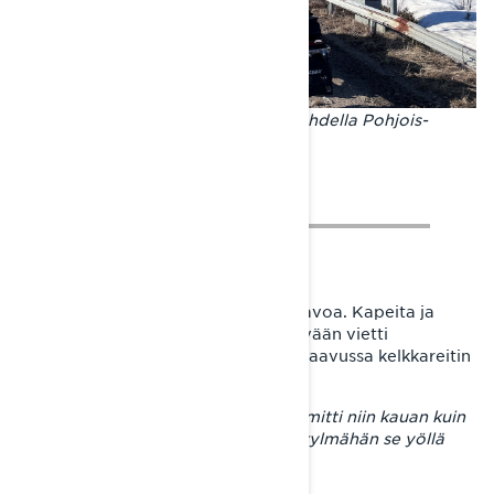
#lumieilopu. Rautatien ylitys Kesälahdella Pohjois-
Karjalassa.
Viitasaarelta suunta kääntyi kohti Savoa. Kapeita ja
patikkoisia lumirännejä pitkin edettyään vietti
matkamies reissun kylmimmän yön laavussa kelkkareitin
varrella Vieremän liepeillä.
– Kelkkatakki oli peittona ja tuli lämmitti niin kauan kuin
se paloi. Pakkasta oli reilusti, joten kylmähän se yöllä
tuli.