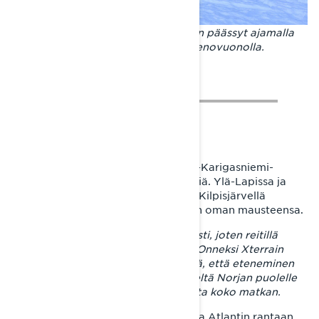
Seikkailun kohokohtia. Matkamies on päässyt ajamalla
Jäämeren rantaan Pohjois-Norjan Tenovuonolla.
Kilpisjärvelle Joni ajoi Tenojokivarsi-Karigasniemi-
Muddusjärvi-Pokka-Enontekiö -reittiä. Ylä-Lapissa ja
Käsivarressa lunta vielä riitti, mutta Kilpisjärvellä
alkaneet vesisateet toivat ajamiseen oman mausteensa.
– Vesisade pehmitti reitit ihan läpi asti, joten reitillä
pysyminen vaati jatkuvaa taiteilua. Onneksi Xterrain
RE:n pitkä telamatto piti huolen siitä, että eteneminen
jatkui vaikka lumi etenkin Kilpisjärveltä Norjan puolelle
oli yhtä helvettiä – upottavaa sosetta koko matkan.
Jonin tavoitteena oli päästä ajamalla Atlantin rantaan