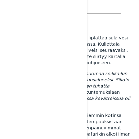
Suomenlahti, huhtikuu 2023. Edessä liplattaa sula vesi
Virolahdella, Suomen kaakkoiskulmassa. Kuljettaja
katsoo merta ja pohtii, minne matka veisi seuraavaksi.
Jäämeri – sinne olisi päästävä. Tavoite siirtyy kartalla
linnuntietä 1100 kilometrin päähän pohjoiseen.
– Kun matkaa on riittävästi takana, huomaa seikkailun
muuttuneen yhtäkkiä omaksi mukavuusalueeksi. Silloin
on sama, ajaako kolme vai kymmenen tuhatta
kilometriä,
Joni Maununen kuvailee tuntemuksiaan
Suomen eteläpäässä
. Tuossa vaiheessa kevätreissua oli
ajettuna 1800 kilometriä.
Jonin reissu oli alkanut viisi päivää aiemmin kotinsa
pihalta Ivalosta. Kuten päättömistä tempauksistaan
tunnetun Lynx-ambassadorin mieleenpainuvimmat
reissut yleensäkin, pääsiäisen megasafarikin alkoi ilman