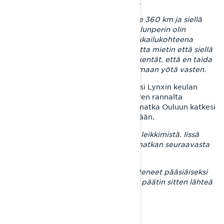
kummempia etukäteissuunnitteluita.
– Ajoin ensiksi Ivalosta Rovaniemelle 360 km ja siellä
mietin että mihinköhän sitä sitten. Alunperin olin
ajatellut ajavani legendaarisena kelkkailukohteena
pidettyyn Tulppioon itäkairassa, mutta mietin että siellä
on varmasti niin huonot puhelimen kentät, että en taida
uskaltaa lähteä sinne yksin seikkailemaan yötä vasten.
Rovaniemellä yövyttyään Joni käänsi Lynxin keulan
Ranuan kautta kohti Oulua. Perämeren rannalta
matkamies suuntasi yöksi Iihin, kun matka Ouluun katkesi
Iin ja Oulun välillä olevaan veneväylään.
– Sulien vesien kanssa ei talvella ole leikkimistä. Iissä
levättyään kirkastui kulkijan ajatus matkan seuraavasta
suunnasta.
– Ajattelin että kaikki muut ovat lähteneet pääsiäiseksi
kelkkailemaan pohjoiseen, niin minä päätin sitten lähteä
etelään.