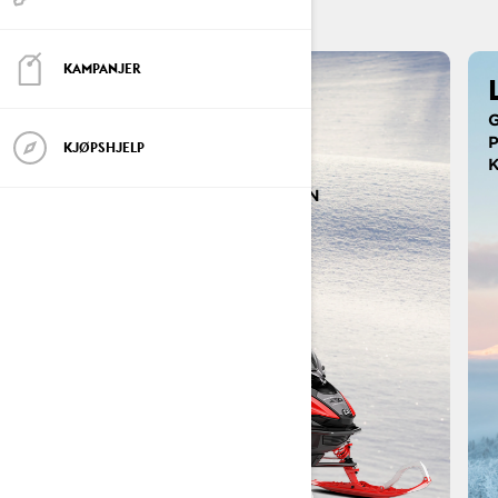
KAMPANJER
RAVE RE 20TH
ANNIVERSARY
KJØPSHJELP
EDITION
20 ÅR MED LØYPELEGENDEN