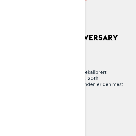
RAVE RE 20TH ANNIVERSARY
EDITION
20 år. Én mester.
Nytt 600RR-motoralternativ og rekalibrert
understell for de tøffeste løypene. 20th
Anniversary Edition av løypelegenden er den mest
jaktede maskinen i løypene.
UTFORSK RAVE RE