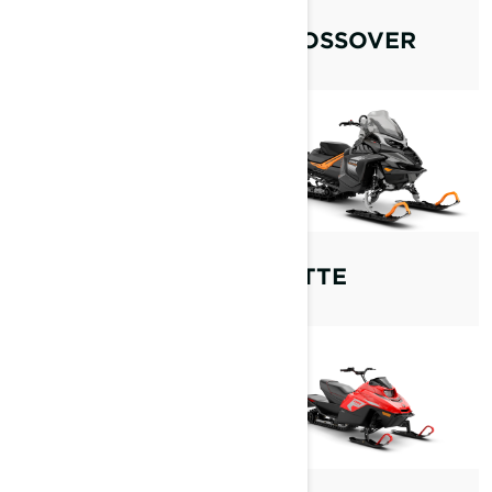
DYPSNØ
CROSSOVER
ELEKTRISK
NYTTE