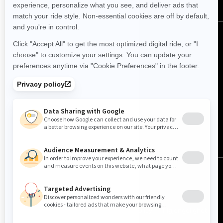
Norge (norsk)
© BRP 2003-2026
Juridisk merknad
Personvern
Cookie Policy
Tilgjengelighet
Sideoversikt
Cookie-innstillinger