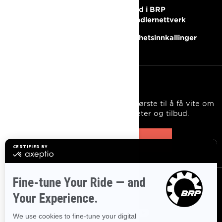
Trenger du hjelp?
Bli med i BRP
forhandlernettverk
Karriere
Sikkerhetsinnkallinger
MELD DEG PÅ
Bli med på nyhetsbrevet.
Vær den første til å få vite om
de siste arrangementer, nyheter og tilbud.
ABONNER
FØLG OSS