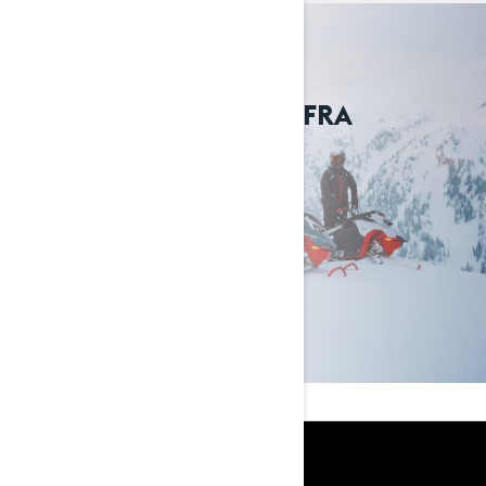
Tilbehør og utstyr fra
Lynx
OPPDAG
RESSURSER