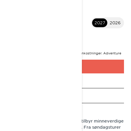
2027
2026
2027 Adventure
KR 172 500
I
STARTER FRA
Startprisen er inkludert MVA og leveringsomkostninger.
Adventure
Limited 900 ACE-pakken vist
BYGG OG PRIS
Be om et tilbud
Finn en forhandler
Be om prøvekjøring
Lynx Adventure løype snøscooter tilbyr minneverdige
vinteropplevelser for hele familien. Fra søndagsturer