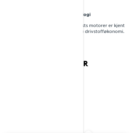
PROBLEMFRIE TURER
Bransjeledende Rotax®-motorteknologi
Rotax® 600 ACE og 900 ACE firetakts motorer er kjent
for sin fantastiske ytelse, komfort og drivstofføkonomi.
NØKKELFUNKSJONER