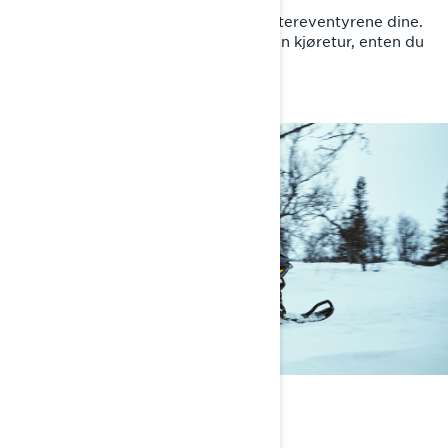
Opplev førsteklasses komfort på vintereventyrene dine.
Vår unike PPS³-fjæring bak gir en jevn kjøretur, enten du
kjører alene eller med en passasjer.