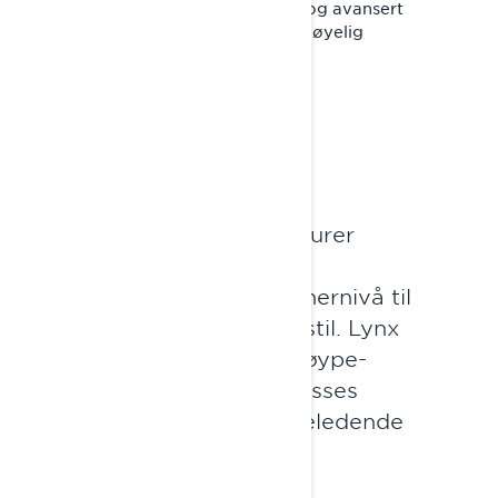
til flerdagsturer. Enkel håndtering og avansert
teknologi er grunnlaget for en fornøyelig
kjøreopplevelse.
LYNX ADVENTURE
FRIHET TIL Å UTFORSKE
For uforglemmelige løypeturer
Fra touringturer på begynnernivå til
vintereventyr med sporty stil. Lynx
Adventure-familien tilbyr løype-
snøscootere med førsteklasses
kjørekomfort tilsatt bransjeledende
teknologi.