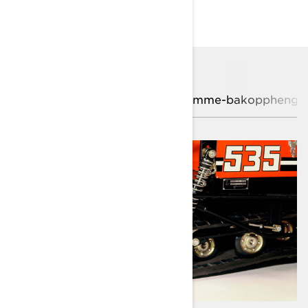
TEKNOLOGIER
Leddet bakfjæring
Glideramme-bakoppheng