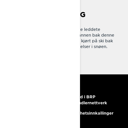
LEDDET BAKFJÆRING
I 1970 introduserte Lynx den første leddete
bakfjæringen på 40-modellen. Mannen bak denne
innovasjonen fikk ideen etter å ha kjørt på ski bak
sin venn og studert skienes bevegelser i snøen.
RESSURSER
Trenger du hjelp?
Bli med i BRP
forhandlernettverk
Karriere
Sikkerhetsinnkallinger