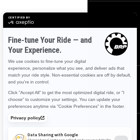
MELD DEG PÅ
Bli med på nyhetsbrevet.
Vær den første til å få vite om
de siste arrangementer, nyheter og tilbud.
ABONNER
FØLG OSS