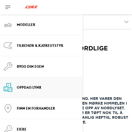
OPPDAG
MODELLER
Om Lynx
TILBEHØR & KJØREUTSTYR
VELKOMMEN TIL DET NORDLIGE
FINLAND
BYGG DIN EGEN
OPPDAG LYNX-HISTORIEN
Historien om Lynx GLS 3300
OPPDAG LYNX
VELKOMMEN TIL DET NORDLIGE FINLAND. HER VARER DEN
ISKALDE VINTEREN HALVE ÅRET, OG DEN MØRKE HIMMELEN I
DEN ENORME VILLMARKEN LYSES BARE OPP AV NORDLYSET.
FINN EN FORHANDLER
DETTE ER DET STEDET PÅ JORDEN SOM ER TØFT NOK TIL Å
INSPIRERE TIL Å SKAPE NOE SÅ USEDVANLIG HEFTIG, ROBUST
OG SPENSTIG SOM LYNX SNØSCOOTERE.
EIERE