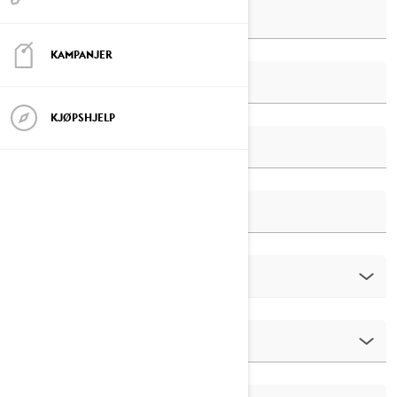
KAMPANJER
KJØPSHJELP