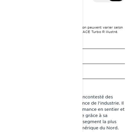
2026 Commander
26 049 $
I
À PARTIR DE
PDSF, les frais de transport et de préparation peuvent varier selon
la sélection.
Ensemble Commander RE 900 ACE Turbo R illustré.
Voir les promotions
Obtenez un devis
Trouvez un concessionnaire
Demandez un essai
Le Lynx Commander est le maître incontesté des
neiges offant la meilleure polyvalence de l'industrie. Il
allie des caractéristiques de performance en sentier et
des capacités hors-piste et utilitaire grâce à sa
chenille large. La motoneige multi-segment la plus
vendue en Europe débarque en Amérique du Nord.