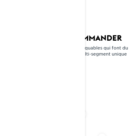
CARACTÉRISTIQUES
PRINCIPALES DU COMMANDER
Explorez les caractéristiques remarquables qui font du
Commander RE une motoneige multi-segment unique
et le chef des champs de neige.