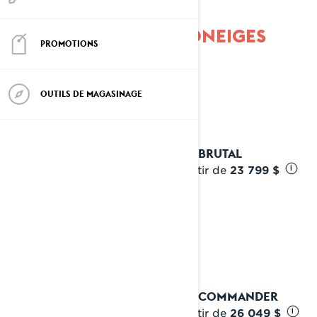
EXPLOREZ NOS MOTONEIGES
PROMOTIONS
MULTI-SEGMENT
OUTILS DE MAGASINAGE
2027 BRUTAL
À partir de
23 799 $
i
2027 COMMANDER
À partir de
26 049 $
i