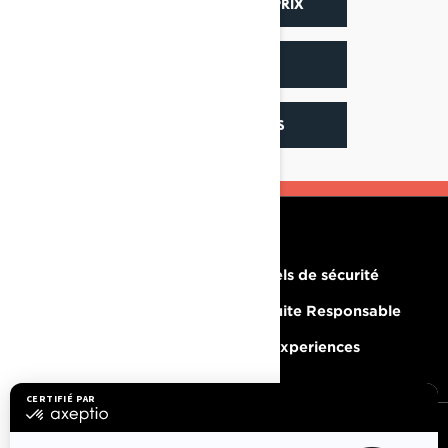
CONFIGURATION & PRIX
PROMOTIONS
PLUS DE MODÈLES
RESSOURCES
Besoin d'aide
Rappels de sécurité
Carrières
Conduite Responsable
Devenir un concessionnaire
BRP Experiences
S'INSCRIRE