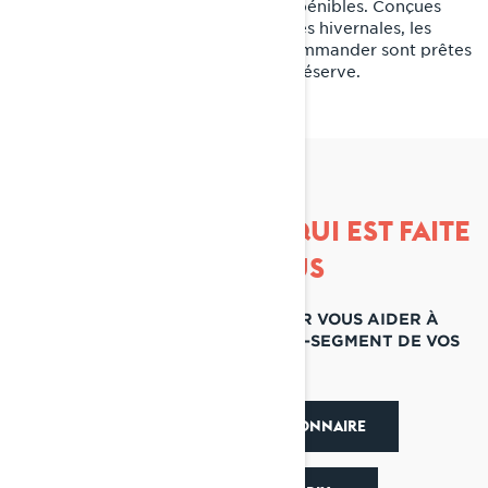
hivernaux relaxants et aux travaux pénibles. Conçues
pour répondre à toutes les demandes hivernales, les
motoneiges multi-segment Lynx Commander sont prêtes
à affronter tout ce que l’hiver vous réserve.
DÉCOUVREZ CELLE QUI EST FAITE
POUR VOUS
NOUS AVONS LES OUTILS POUR VOUS AIDER À
TROUVER LA MOTONEIGE MULTI-SEGMENT DE VOS
RÊVES
TROUVEZ UN CONCESSIONNAIRE