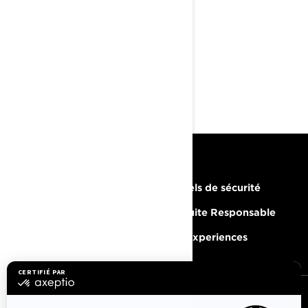
Mode Silent-Stop et Smart
ECO (uniquement sur le
modèle 600RR), phares
LED haut de gamme, écran
tactile de 10,25 pouces,
frein à quatre pistons et
levier de frein réglable
RESSOURCES
Besoin d'aide
Rappels de sécurité
Carrières
Conduite Responsable
Devenir un concessionnaire
BRP Experiences
S'INSCRIRE