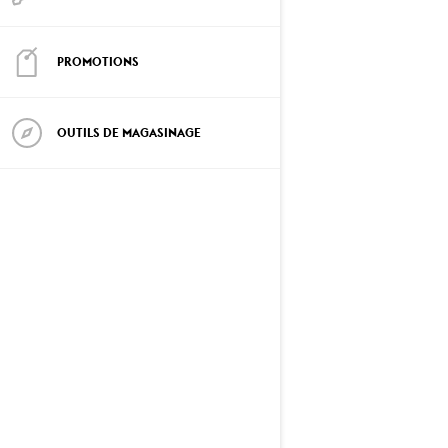
PROMOTIONS
OUTILS DE MAGASINAGE
2027
RAVE RE
À partir de
22 699 $
Moteurs Rotax® 850 E-TEC
Turbo R, 850 E-TEC et
600RR E-TEC
Suspension arrière PPS³ /
suspension avant LFS-R
Amortisseurs KYB PRO 46
HLCR Kashima
Chenille cloutée Ice Ripper
XT de 38 mm