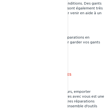
conviennent à presque toutes les conditions. Des gants
légers dotés d’une bonne dextérité sont également très
utiles pour les courtes haltes ou pour venir en aide à un
autre conducteur sur les sentiers.
Conseils de pro
Avoir une paire de gants pour les réparations en
bordure de sentier est essentiel pour garder vos gants
de conduite propres et secs.
PENSEZ AUX OUTILS ET AUX PIÈCES
SUPPLÉMENTAIRES
Pour les randonnées de plusieurs jours, emporter
quelques accessoires supplémentaires avec vous est une
bonne idée pour les réglages ou autres réparations
rapides. Prenez donc avec vous un ensemble d’outils