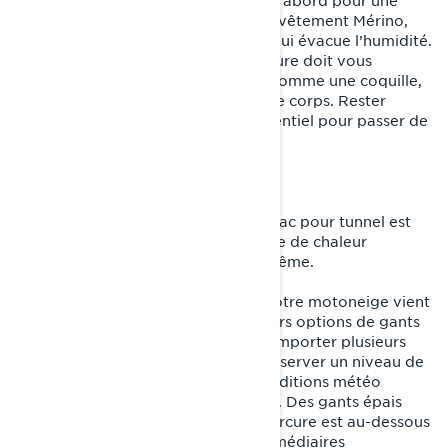
dans votre sac pour tunnel. Optez d’abord pour une
couche ultralégère comme un sous-vêtement Mérino,
avant d’enfiler un molleton souple qui évacue l’humidité.
Votre couche de vêtements extérieure doit vous
protéger contre les éléments, agir comme une coquille,
tout en évacuant l’humidité de votre corps. Rester
protégé, au chaud et au sec est essentiel pour passer de
longues journées dans la neige.
Conseils de pro
Un manteau compressible dans un sac pour tunnel est
peu encombrant et offre une couche de chaleur
supplémentaire en cas de froid extrême.
L’énergie que vous transmettez à votre motoneige vient
d’abord de vos mains. Avoir plusieurs options de gants
confortables est donc primordial. Emporter plusieurs
paires de gants vous permet de conserver un niveau de
confort idéal, même lorsque les conditions météo
changent au cours de votre voyage. Des gants épais
sont parfaits pour les jours où le mercure est au-dessous
de 0 oC, tandis que des gants intermédiaires