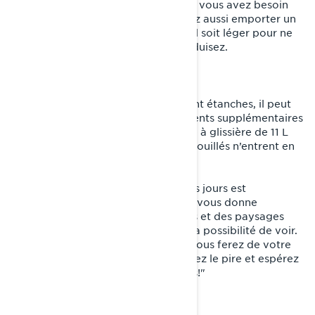
solution de chargement idéale. Et si vous avez besoin
d’encore plus d’espace, vous pouvez aussi emporter un
sac à dos, mais veillez bien à ce qu’il soit léger pour ne
pas vous fatiguer lorsque vous conduisez.
Conseils de pro
Même si la plupart des sacs LinQ sont étanches, il peut
être utile de transporter des vêtements supplémentaires
dans un sac hermétique à fermeture à glissière de 11 L
pour éviter qu’une paire de gants mouillés n’entrent en
contact avec vos autres vêtements.
Planifier une randonnée de plusieurs jours est
extrêmement gratifiant, car celle-ci vous donne
l’occasion de découvrir des endroits et des paysages
que vous n’avez normalement pas la possibilité de voir.
Avec un minimum de préparation, vous ferez de votre
voyage un véritable succès. Prévoyez le pire et espérez
le meilleur! À bientôt sur les sentiers!"