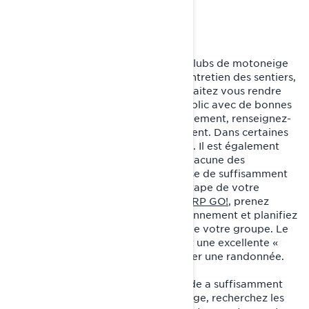
CHOISISSEZ VOTRE ITINÉRAIRE
Premièrement, vérifiez auprès des clubs de motoneige
locaux, qui sont responsables de l’entretien des sentiers,
que la zone dans laquelle vous souhaitez vous rendre
propose des chemins ouverts au public avec de bonnes
conditions d’enneigement. Deuxièmement, renseignez-
vous sur les aires d’approvisionnement. Dans certaines
régions reculées, celles-ci sont rares. Il est également
très important de veiller à ce que chacune des
motoneiges de votre groupe dispose de suffisamment
de carburant jusqu’à la prochaine étape de votre
parcours. À l’aide de l’application
BRP GO!
, prenez
connaissance des aires d’approvisionnement et planifiez
vos arrêts en fonction des besoins de votre groupe. Le
bidon d’essence LinQ est également une excellente «
assurance carburant » qui peut sauver une randonnée.
Après avoir vérifié que tout le monde a suffisamment
de carburant pour effectuer le voyage, recherchez les