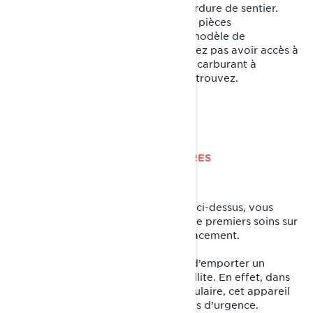
courants pour les réparations en bordure de sentier.
Emportez un litre d’huile XPS et des pièces
supplémentaires adaptées à votre modèle de
motoneige au cas où vous ne pourriez pas avoir accès à
un concessionnaire ou à une aire de carburant à
proximité de l’endroit où vous vous trouvez.
AINSI QU’AUX AUTRES ACCESSOIRES
INDISPENSABLES
En plus des accessoires mentionnés ci-dessus, vous
devriez toujours avoir une trousse de premiers soins sur
votre motoneige pour chaque déplacement.
Vous pouvez également envisager d’emporter un
dispositif de repérage GPS par satellite. En effet, dans
les régions reculées sans réseau cellulaire, cet appareil
vous permet de communiquer en cas d’urgence.