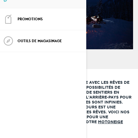
PROMOTIONS
OUTILS DE MAGASINAGE
CHAQUE NOUVELLE SAISON COMMENCE AVEC LES RÊVES DE
RANDONNÉES QUE NOUS FERONS. LES POSSIBILITÉS DE
PROFITER DE MILLIERS DE KILOMÈTRES DE SENTIERS EN
MOTONEIGE ET DE S’AVENTURER DANS L’ARRIÈRE-PAYS POUR
DÉCOUVRIR DES PAYSAGES INCROYABLES SONT INFINIES.
FAIRE UNE EXCURSION DE PLUSIEURS JOURS EST UNE
EXCELLENTE FAÇON DE CONCRÉTISER CES RÊVES. VOICI NOS
RECOMMANDATIONS ET NOS CONSEILS POUR UNE
RANDONNÉE RÉUSSIE AU GUIDON DE VOTRE
MOTONEIGE
LYNX
.