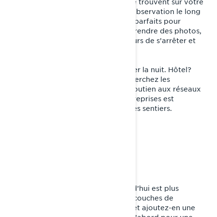
espaces uniques et attrayants qui se trouvent sur votre
itinéraire. Chutes d’eau et points d’observation le long
des sentiers sont des points d’arrêt parfaits pour
profiter de vues panoramiques et prendre des photos,
en plus de permettre aux conducteurs de s’arrêter et
s’étirer.
Enfin, trouvez un endroit pour passer la nuit. Hôtel?
Motel? Centre de villégiature? Recherchez les
établissements qui apportent leur soutien aux réseaux
de sentiers locaux. Soutenir ces entreprises est
primordial pour garantir la survie des sentiers.
CHOISISSEZ VOTRE ÉQUIPEMENT
L’équipement de conduite d’aujourd’hui est plus
sophistiqué que jamais. Portez des couches de
vêtements qui évacuent l’humidité et ajoutez-en une