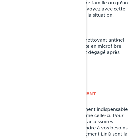
Assurez-vous qu’un membre de votre famille ou qu’un
ami connaisse votre itinéraire et prévoyez avec cette
personne des heures de contrôle de la situation.
Conseils de pro
Emportez un petit vaporisateur de nettoyant antigel
pour pare-brise ainsi qu’une serviette en microfibre
pour que votre champ de vision soit dégagé après
chaque journée de conduite.
AJOUTEZ UN ESPACE DE RANGEMENT
L’espace de rangement est évidemment indispensable
dans le cadre d’une randonnée comme celle-ci. Pour
transporter tous les équipements et accessoires
mentionnés précédemment et répondre à vos besoins
spécifiques, les accessoires de rangement LinQ sont la