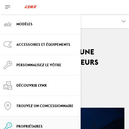
PROPRIÉTAIRES
MODÈLES
ACCESSOIRES ET ÉQUIPEMENTS
Comment planifier une
randonnée de plusieurs
PERSONNALISEZ LE VÔTRE
jours?
Par
Lynx Snowmobiles
DÉCOUVRIR LYNX
décembre 2021
4
min de lecture
TROUVEZ UN CONCESSIONNAIRE
PROPRIÉTAIRES