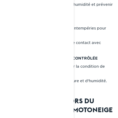
• Idéal pour contrôler les niveaux d'humidité et prévenir
la rouille.
ENTREPOSAGE EXTÉRIEUR
• Utilisez une housse résistante aux intempéries pour
protéger votre motoneige.
• Surélevez le véhicule pour éviter le contact avec
l’humidité du sol.
ENTREPOSAGE À TEMPÉRATURE CONTRÔLÉE
• La meilleure option pour préserver la condition de
votre motoneige.
• Évite les fluctuations de température et d’humidité.
ERREURS À ÉVITER LORS DU
REMISAGE DE VOTRE MOTONEIGE