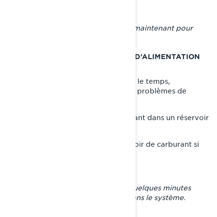
Effectuez les réparations mineures maintenant pour
éviter des soucis futurs.
ÉTAPE 3 : PRÉPARER LE SYSTÈME D’ALIMENTATION
EN CARBURANT
Le carburant peut se dégrader avec le temps,
provoquant des obstructions et des problèmes de
performance. Pour éviter cela :
• Ajoutez un stabilisateur de carburant dans un réservoir
plein pour prévenir l’oxydation.
• Sinon, videz entièrement le réservoir de carburant si
vous préférez.
Faites tourner le moteur pendant quelques minutes
pour faire circuler le stabilisateur dans le système.
ÉTAPE 4 : PROTÉGER LE MOTEUR