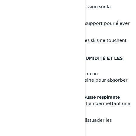
Prévenez les dommages dus à la pression sur la
suspension et les chenilles en :
• Utilisant un
ou un support pour élever
lève-motoneige
le véhicule du sol.
• Vous assurant que les chenilles et les skis ne touchent
pas le sol.
ÉTAPE 7 : PRÉSERVER CONTRE L’HUMIDITÉ ET LES
INFESTATIONS
• Placez des
ou un
sachets de gel de silice
près de la motoneige pour absorber
déshumidificateur
l'humidité.
• Couvrez la motoneige avec une
housse respirante
pour la protéger de la poussière tout en permettant une
circulation d’air.
•
pour dissuader les
Bouchez les points d’entrée
rongeurs et les insectes.