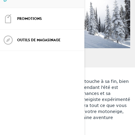
PROMOTIONS
OUTILS DE MAGASINAGE
Alors que la saison des motoneiges touche à sa fin, bien
entreposer votre
motoneige Lynx
pendant l’été est
essentiel pour préserver ses performances et sa
longévité. Que vous soyez un motoneigiste expérimenté
ou amateur, ce guide vous expliquera tout ce que vous
devez savoir pour l’entreposage de votre motoneige,
afin qu’elle soit prête pour la prochaine aventure
hivernale.