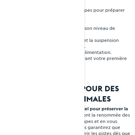
DÉMARRAGE FACILE
Quand l’hiver revient, suivez ces étapes pour préparer
votre motoneige :
1. Rebranchez la batterie et vérifiez son niveau de
charge.
2. Inspectez les courroies, les freins et la suspension
pour tout dommage lié au stockage.
3. Testez le moteur et le système d’alimentation.
4. Effectuez un nettoyage rapide avant votre première
sortie.
UN BON ENTRETIEN POUR DES
PERFORMANCES OPTIMALES
Un entreposage adéquat est essentiel pour préserver la
qui font la renommée des
puissance et les performances
motoneiges Lynx. En suivant ces étapes et en vous
équipant des outils nécessaires, vous garantirez que
votre motoneige est prête à conquérir les pistes dès que