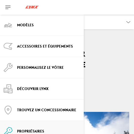
PROPRIÉTAIRES
MODÈLES
ACCESSOIRES ET ÉQUIPEMENTS
Guide complet pour
l'entreposage d'une
PERSONNALISEZ LE VÔTRE
motoneige Lynx
Par
Lynx Snowmobiles
DÉCOUVRIR LYNX
mars 2025
TROUVEZ UN CONCESSIONNAIRE
PROPRIÉTAIRES