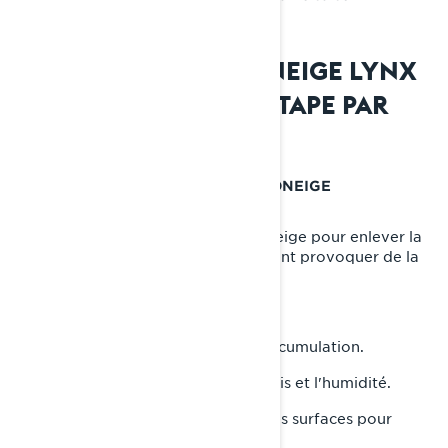
REMISER UNE MOTONEIGE LYNX
POUR L’ÉTÉ : GUIDE ÉTAPE PAR
ÉTAPE
ÉTAPE 1 : NETTOYER VOTRE MOTONEIGE
SOIGNEUSEMENT
Commencez par laver votre motoneige pour enlever la
saleté, le sel et les résidus qui peuvent provoquer de la
corrosion.
Portez une attention particulière à :
•
: Enlevez toute accumulation.
Chenilles et skis
•
: Enlevez les débris et l'humidité.
Châssis inférieur
•
: Essuyez les surfaces pour
Compartiment moteur
prévenir la rouille.