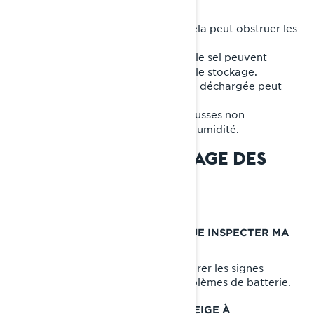
1.
: Cela peut obstruer les
Laisser le carburant non traité
systèmes d’alimentation.
2.
: La saleté et le sel peuvent
Oublier de nettoyer
provoquer de la corrosion pendant le stockage.
3.
: Une batterie déchargée peut
Négliger la batterie
être difficile à récupérer.
4.
: Les housses non
Mal couvrir la motoneige
respirantes peuvent emprisonner l'humidité.
FAQ SUR L’ENTREPOSAGE DES
MOTONEIGES LYNX
À QUELLE FRÉQUENCE DEVRAIS-JE INSPECTER MA
MOTONEIGE DURANT L’ÉTÉ ?
Inspectez-la tous les mois pour repérer les signes
d’humidité, de nuisibles ou des problèmes de batterie.
PUIS-JE ENTREPOSER MA MOTONEIGE À