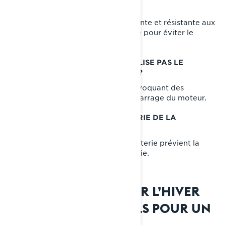
L’EXTÉRIEUR ?
Oui, mais utilisez une housse respirante et résistante aux
intempéries, et surélevez le véhicule pour éviter le
contact avec le sol.
QUE SE PASSE-T-IL SI JE NE STABILISE PAS LE
CARBURANT DE MA MOTONEIGE ?
Le carburant peut se dégrader, provoquant des
obstructions et compliquant le démarrage du moteur.
DOIS-JE DÉBRANCHER LA BATTERIE DE LA
MOTONEIGE EN ÉTÉ ?
Oui, débrancher ou entretenir la batterie prévient la
décharge et prolonge sa durée de vie.
PRÉPAREZ-VOUS POUR L’HIVER
PROCHAIN : CONSEILS POUR UN