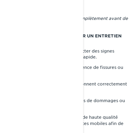
Laissez votre motoneige sécher complètement avant de
passer aux étapes suivantes.
ÉTAPE 2 : INSPECTER ET RÉALISER UN ENTRETIEN
DE BASE
Vérifiez les éléments clés pour détecter des signes
d’usure nécessitant une réparation rapide.
•
: Vérifiez l’absence de fissures ou
Courroies et câbles
d’effilochage.
•
: Assurez-vous qu’ils fonctionnent correctement
Freins
et qu'ils soient en bon état.
•
: Recherchez des signes de dommages ou
Suspension
de fuites.
•
: Utilisez une graisse de haute qualité
Lubrification
pour lubrifier les raccords et les pièces mobiles afin de
prévenir l’accumulation d’humidité.