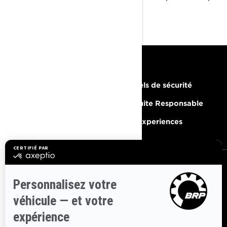
la neige retombera.
RESSOURCES
Besoin d'aide
Rappels de sécurité
Carrières
Conduite Responsable
Devenir un concessionnaire
BRP Experiences
S'INSCRIRE
Inscrivez-vous à nos courriels.
Recevez les dernières
nouvelles, les événements et les offres.
ABONNEZ-VOUS