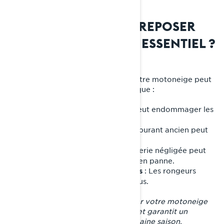
POURQUOI BIEN ENTREPOSER
UNE MOTONEIGE EST ESSENTIEL ?
Ne pas entreposer correctement votre motoneige peut
entraîner plusieurs problèmes, tels que :
•
: L'humidité peut endommager les
Rouille et corrosion
composants métalliques.
•
: Le carburant ancien peut
Dégradation du carburant
obstruer le système d'alimentation.
•
: Une batterie négligée peut
Décharge de la batterie
perdre sa charge ou même tomber en panne.
•
: Les rongeurs
Dommages causés par les nuisibles
peuvent ronger les câbles et les tissus.
Prendre le temps de bien entreposer votre motoneige
Lynx protège votre investissement et garantit un
démarrage sans souci pour la prochaine saison.