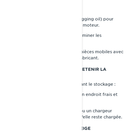
Prévenez la corrosion interne en :
• Utilisant une
(fogging oil) pour
huile de remisage
enrober les composants internes du moteur.
•
pour éliminer les
Remplaçant l’huile moteur
contaminants.
•
la suspension et autres pièces mobiles avec
Lubrifiant
des produits recommandés par le fabricant.
ÉTAPE 5 : DÉBRANCHER OU ENTRETENIR LA
BATTERIE
Pour préserver votre batterie pendant le stockage :
•
et rangez-la dans un endroit frais et
Débranchez-la
sec.
• Utilisez un
ou un chargeur
mainteneur de charge
d’entretien (trickle charger) pour qu’elle reste chargée.
ÉTAPE 6 : SURÉLEVER LA MOTONEIGE