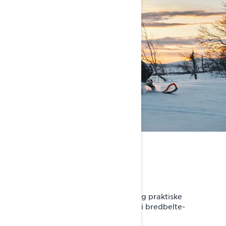
BEST I KLASSEN
Kraft møter økonomi
Drivstoffeffektive Rotax®-motorer og praktiske
egenskaper gir en enestående verdi i bredbelte-
kategorien.