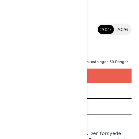
2027
2026
2027 59 Ranger
KR 166 800
I
STARTER FRA
Startprisen er inkludert MVA og leveringsomkostninger.
59 Ranger
PRO 600 ACE-pakke vist
BYGG OG PRIS
Be om et tilbud
Finn en forhandler
Be om prøvekjøring
Gode funksjoner, mye for pengene. Den fornyede