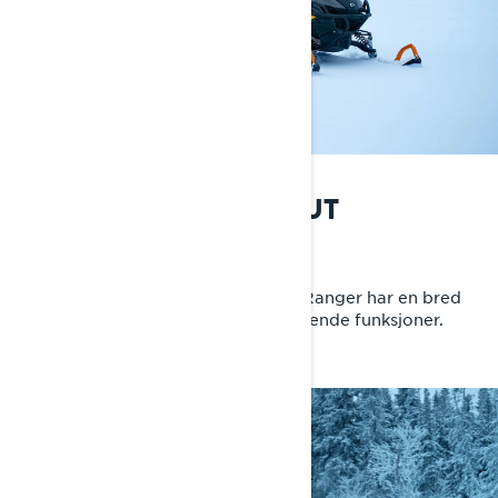
LEV VINTEREN FULLT UT
Enkel fritid. Krevende arbeid.
Fra vakttjeneste til fri i helgene. 59 Ranger har en bred
komfortsone, herlig ytelse og fengslende funksjoner.