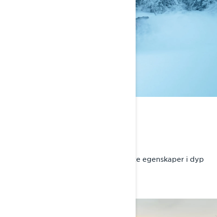
SNØHVISKEREN
Imponerende snøegenskaper
59 Ranger gir enkel håndtering, flotte egenskaper i dyp
snø og en fløyelsmyk tur.