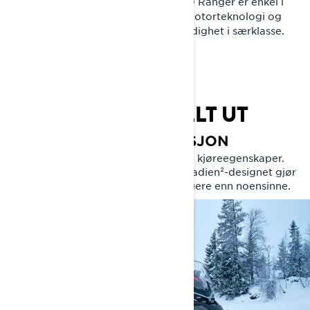
bredbeltede snøscooteren Lynx 59 Ranger er enkel i
bruk og en glede å kjøre. Nyeste motorteknologi og
utmerkede snøegenskaper gir allsidighet i særklasse.
LYNX 59 RANGER
LEV VINTEREN FULLT UT
RAFFINERT TIL PERFEKSJON
Raffinert ergonomi. Lette og presise kjøreegenskaper.
Lyseffekt du kan stole på. Det nye Radien²-designet gjør
59 Ranger enda stiligere – og kraftigere enn noensinne.