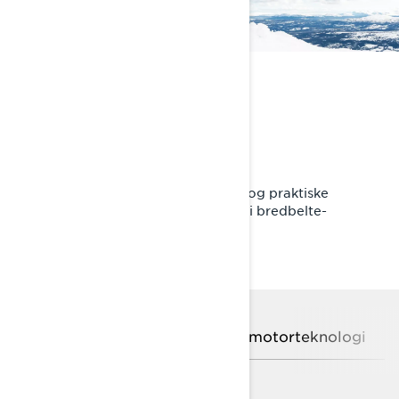
BEST I KLASSEN
Kraft møter økonomi
Drivstoffeffektive ROTAX®-motorer og praktiske
egenskaper gir en enestående verdi i bredbelte-
kategorien.
Ustoppelig i snø
Avansert motorteknologi