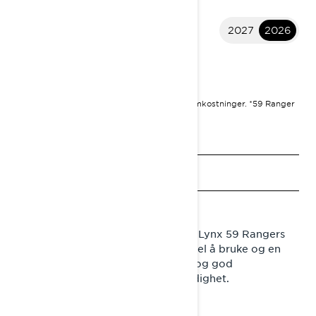
2027
2026
2026 59 Ranger
KR 165 900
I
STARTER FRA
Startprisen er inkludert MVA og leveringsomkostninger.
*59 Ranger
PRO 600 ACE
Be om et tilbud
Finn en forhandler
Be om prøvekjøring
Flotte funksjoner og gode verdier. Lynx 59 Rangers
vide belter på snøscooteren er enkel å bruke og en
fryd å kjøre. Siste motorteknologi og god
snøkapasitet gir førsteklasses allsidighet.