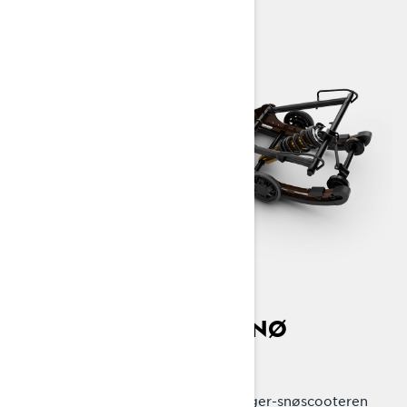
USTOPPELIG I DYP SNØ
EasyRide+ bakfjæring
EasyRide+ bakfjæring gir 59 Ranger-snøscooteren