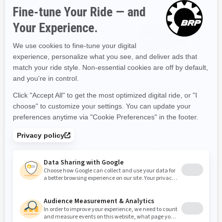
2026
2026
59 RANGER CORE
59 RANGER PRO
Fra
Fra
kr 165 900
kr 197 900
Arbeid
Arbeid
På og utenfor løype
På og utenfor løype
Dypsnø
Familieturer
Dypsnø
Familieturer
Rotax® 600 ACE og Rotax®
Rotax® 600 ACE-motor
600 EFI-motorer
EasyRide+ bakfjæring
EasyRide+-bakfjæring
KYB 36-støtdempere
KYB 36-støtdempere
44 mm PowderMax-belte
38 mm Cobra-belte
Modulært sete med