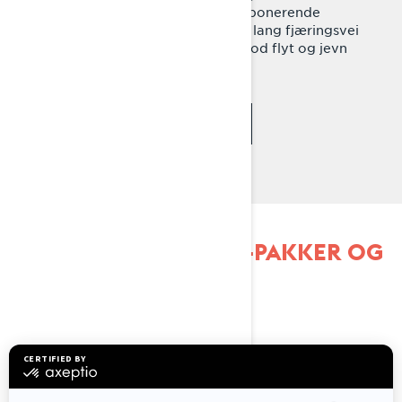
ustoppelig ytelse i dyp snø og imponerende
komfort i løypene. EasyRide+ har lang fjæringsvei
og grunn angrepsvinkel som gir god flyt og jevn
kjøring over kulene.
SE PAKKE-TILGJENGELIGHET
UTFORSK 59 RANGER-PAKKER OG
-SPESIFIKASJONER