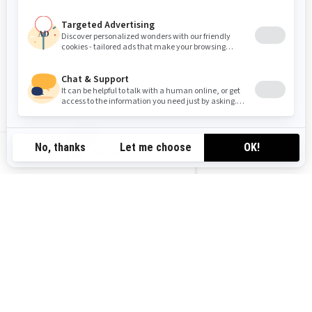
oppvarming, 7,2"
instrument, 2F/N/R-
girkasse med trykknapp-
revers
Sammenlign
Sammenlign
NO-NO
2026
59 RANGER ALPINE
Fra
kr 232 900
Tungt arbeid
Arbeid