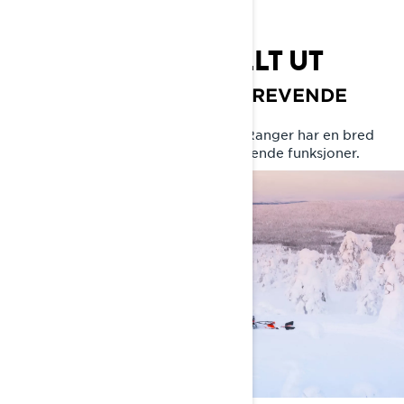
LYNX 59 RANGER
LEV VINTEREN FULLT UT
AVSLAPPENDE FRITID. KREVENDE
ARBEID.
Fra vakttjeneste til fri i helgene. 59 Ranger har en bred
komfortsone, herlig ytelse og fengslende funksjoner.