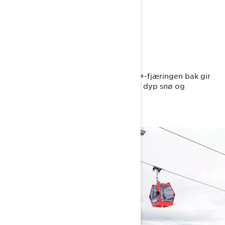
SNØHVISKEREN
Imponerende snøegenskaper
Radien-X-designet og den EasyRide+-fjæringen bak gir
enkel håndtering, gode egenskaper i dyp snø og
fløyelsmyk kjøring.