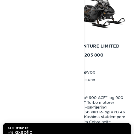
2025
2025
ADVENTURE
ADVENTURE LIMITED
Fra
Fra
kr 159 500
kr 203 800
Løype
Løype
Familieturer
Familieturer
Rotax® 600 ACE™ motor
Rotax® 900 ACE™ og 900
ACE™ Turbo motorer
PPS³ -bakfjæring
PPS³ -bakfjæring
KYB 36-støtdempere
KYB 36 Plus R- og KYB 46
41 mm Cobra belte
Plus Kashima-støtdempere
41 mm Cobra belte
7,2" instrument eller 10,25"
berøringsskjerm (spring