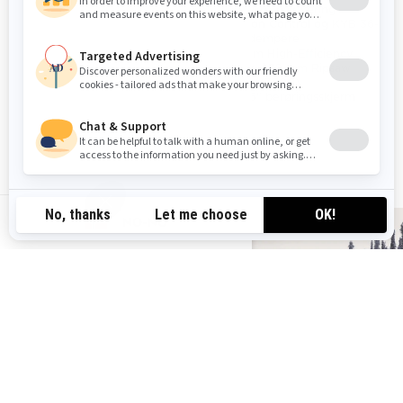
(3500) -bakfjæring
KYB 36-støtdempere
Motion Control og KYB 36-
32 mm Ripsaw belte
støtdempere
iTC-system med Learning
19 mm High-Efficiency
Key
belte / 32 mm Ripsaw
belte (3500)
10,25" berøringsskjerm
NO-NO