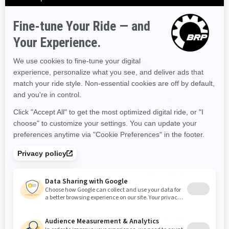
only på Turbo), valgfritt
passasjersett (2-seter med
oppvarming)
2025
2025
ADVENTURE LX
ADVENTURE ELECTRIC
Fra
Fra
kr 170 300
kr 184 900
Familieturer
Familieturer
Løype
Løype
Rotax® 600 ACE™ motor
Rotax® E-POWER
PPS³ -bakfjæring
Revised SC-5 / SC-5M