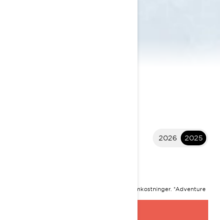
2026
2025
2025 Adventure
KR 159 500
I
STARTER FRA
Startprisen er inkludert MVA og leveringsomkostninger.
*Adventure
Limited 900 ACE Turbo Pakke som vises
BYGG DIN EGEN