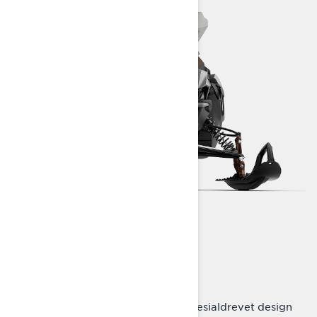
FØRER I FOKUS
Radien²-plattform
Frisk utsikt med funksjonelt og spesialdrevet design