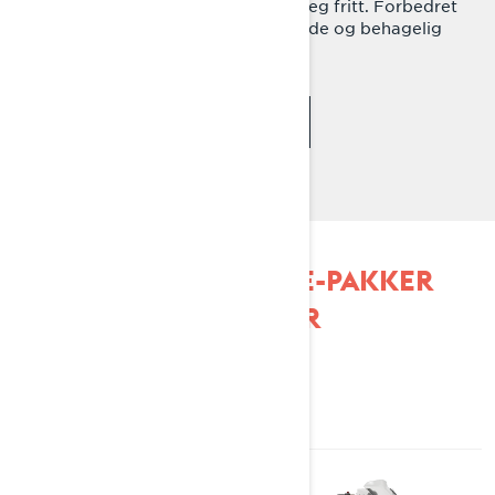
for aktiv kjøring lar deg bevege deg fritt. Forbedret
støyisolering betyr mer stillegående og behagelig
kjøring.
SE PAKKE-TILGJENGELIGHET
UTFORSK ADVENTURE-PAKKER
OG -SPESIFIKASJONER