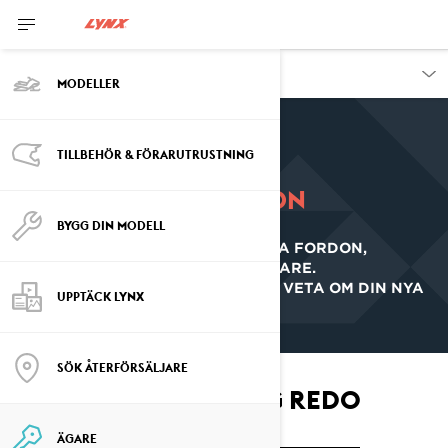
ÄGARE
MODELLER
TILLBEHÖR & FÖRARUTRUSTNING
Fordonsinformation
BYGG DIN MODELL
VIKTIG INFORMATION OM DITT NYA FORDON,
REDOVISAD AV VÅRA PROFFSFÖRARE.
LÄR DIG EXAKT VAD DU BEHÖVER VETA OM DIN NYA
UPPTÄCK LYNX
LYNX.
SÖK ÅTERFÖRSÄLJARE
SE, LÄR OCH GÖR DIG REDO
ÄGARE