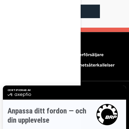
KONTAKTA OSS
RESURSER
Behöver du hjälp?
Bli Återförsäljare
Karriärer
Säkerhetsåterkallelser
REGISTRERA DIG
Gå med i nyhetsbrevet.
Var först med att få reda på de
senaste evenemangen, nyheterna och erbjudandena.
PRENUMERERA