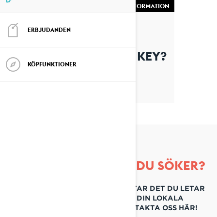
FORDONSINFORMATION
By Lynx Snowmobiles
ERBJUDANDEN
VAD ÄR EN LEARNING KEY?
KÖPFUNKTIONER
HITTAR DU INTE VAD DU SÖKER?
OM DU FORTFARANDE INTE HITTAR DET DU LETAR
EFTER KAN DU KONTAKTA DIN LOKALA
ÅTERFÖRSÄLJARE ELLER KONTAKTA OSS HÄR!