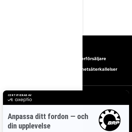
SÄKERHETSÅTE
RKALLELSER
RESURSER
Behöver du hjälp?
Bli Återförsäljare
Karriärer
Säkerhetsåterkallelser
REGISTRERA DIG
Gå med i nyhetsbrevet.
Var först med att få reda på de
senaste evenemangen, nyheterna och erbjudandena.
PRENUMERERA