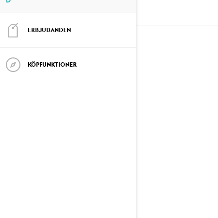
SÄKERHET
ERBJUDANDEN
KÖPFUNKTIONER
ANSVARSFULL
FÖRARE