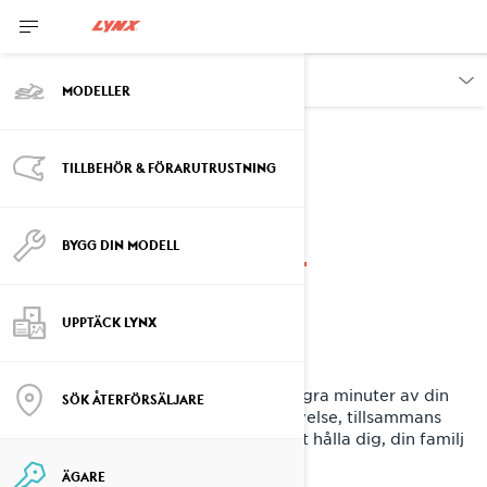
ÄGARE
MODELLER
TILLBEHÖR & FÖRARUTRUSTNING
BYGG DIN MODELL
Snöskotersäkerhet
UPPTÄCK LYNX
Säkerheten kommer först. Ge oss några minuter av din
SÖK ÅTERFÖRSÄLJARE
tid och ta del av en bättre körupplevelse, tillsammans
med praktiska tips som hjälper till att hålla dig, din familj
och dina vänner säkra på varje tur.
ÄGARE