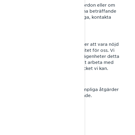
Om du inte längre äger detta fordon eller om
någon eller några av uppgifterna beträffande
ditt namn eller adress är felaktiga, kontakta
BRP så snart som möjligt.
Din säkerhet och att du fortsätter att vara nöjd
med våra produkter är en prioritet för oss. Vi
ber om ursäkt för eventuella olägenheter detta
kan orsaka dig och fortsätter att arbeta med
att underlätta processen så mycket vi kan.
Tack för att du genast vidtar lämpliga åtgärder
med hänsyn till detta meddelande.
Med vänlig hälsning