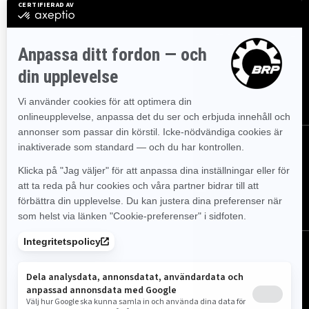
REGISTRERA DIG
Gå med i nyhetsbrevet.
Var först med att få reda på de
senaste evenemangen, nyheterna och erbjudandena.
PRENUMERERA
FÖLJ OSS