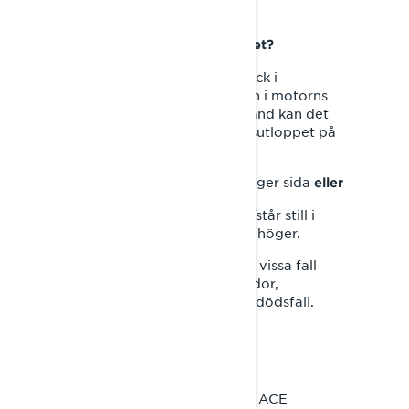
Vad är det potentiella problemet?
● Det kan byggas upp ett tryck i
bränsletanken när effektiviteten i motorns
kylsystem minskar. I detta tillstånd kan det
hamna bränsle från ventilationsutloppet på
heta komponenter om:
○ fordonet vänds på höger sida
eller
○ fordonet är parkerat/står still i
nedförsbacke och lutar åt höger.
● Det kan uppstå brand och i vissa fall
orsaka allvarliga egendomsskador,
personskador eller till och med dödsfall.
Vilka modeller berörs?
Följande modeller med en 900 ACE