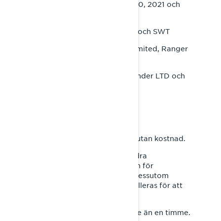
turbomotor från årsmodell 2020, 2021 och
2022:
● Ski-Doo Expedition LE, SE och SWT
● Lynx 69 Ranger, Ranger Limited, Ranger
Alpine, Ranger Snowcruiser
● Lynx Commander, Commander LTD och
Commander Grand Tourer
Vad ska du göra?
● BRP reparerar ditt fordon utan kostnad.
● Reparationen avser att ändra
ledningsdragningen och platsen för
bränsleventilationens utlopp. Dessutom
kommer en skyddsplåt att installeras för att
skydda ventilationsöppningen.
● Reparationen bör ta mindre än en timme.