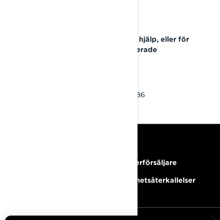
BRP:s kundtjänst
Om du har frågor eller behöver hjälp, eller för
att hitta den närmaste auktoriserade
återförsäljaren av BRP:
Besök: www.brp.com
Eller telefon: +46 8 50 51 59 86
RESURSER
Behöver du hjälp?
Bli Återförsäljare
Karriärer
Säkerhetsåterkallelser