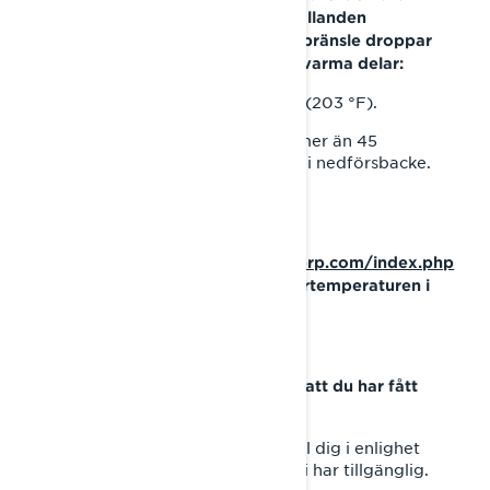
UNDVIKA BÅDA följande förhållanden
samtidigt, för att förhindra att bränsle droppar
från ventilationsöppningen på varma delar:
1. Motortemperatur över 95 °C (203 °F).
2. Att luta fordonet åt höger i mer än 45
grader ELLER parkering/stopp i nedförsbacke.
Se användarhandboken
https://www.operatorsguides.brp.com/index.php
för att lära dig hur du ser motortemperaturen i
siffror på instrumentpanelen.
Vad ska du göra om du känner att du har fått
detta meddelande av misstag?
Detta meddelande skickades till dig i enlighet
med den senaste information vi har tillgänglig.