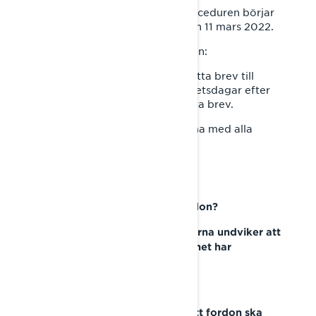
● Delarna för reparationsproceduren börjar
vara tillgängliga i nätverket från 11 mars 2022.
● Om du leasade detta fordon:
○ Skicka en kopia av detta brev till
leasegivaren inom tio arbetsdagar efter
den dag du tog emot detta brev.
○ Du ska göra detsamma med alla
framtida brev om denna
säkerhetsåterkallelse.
Kan jag fortsätta köra mitt fordon?
BRP rekommenderar att kunderna undviker att
använda sina fordon tills fordonet har
reparerats.
En kund som måste använda sitt fordon ska