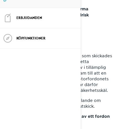
Ang: Bränsle kan droppa på varma
komponenter - potentiell brandrisk
ERBJUDANDEN
Bäste BRP-kund,
KÖPFUNKTIONER
Efter det tidigare meddelandet som skickades
ut i januari 2022, skickar vi nu detta
meddelande i enlighet med krav i tillämplig
lagstiftning. BRP har kommit fram till att en
defekt förekommer som rör motorfordonets
säkerhet på vissa fordon och har därför
beslutat om en återkallelse av säkerhetsskäl.
Du kan redan ha fått ett meddelande om
denna återkallelse innan detta utskick.
Enligt våra register är du ägare av ett fordon
som eventuellt berörs.