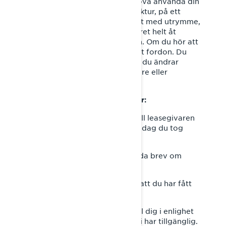
Om du, under tiden, skulle behöva använda din
snöskoter, se då till före varje åktur, på ett
utomhusområde med tillräckligt med utrymme,
att bromsa och sedan vrida styret helt åt
vänster utan att använda gasen. Om du hör att
varvtalet stiger, använd inte ditt fordon. Du
måste också verifiera detta om du ändrar
justeringarna för styrhöjare, styre eller
tumgasreglage.
Om du leasade denna snöskoter:
Skicka en kopia av detta brev till leasegivaren
inom tio arbetsdagar efter den dag du tog
emot detta brev.
Gör detsamma med alla framtida brev om
denna säkerhetsåterkallelse.
Vad ska du göra om du känner att du har fått
detta meddelande av misstag?
Detta meddelande skickades till dig i enlighet
med den senaste information vi har tillgänglig.