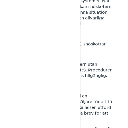
ergonomiska justeringar av styrsystemet. När
styret är helt svängt åt vänster kan snöskotern
börja accelerera av sig själv. Denna situation
kan orsaka förlust av kontroll och allvarliga
skador eller till och med dödsfall.
Vilka modeller berörs?
Visa MY25 Lynx Commander RE-snöskotrar
Vad kommer BRP att göra?
BRP kommer att ersätta gasvajern utan
kostnad för dig (delar och arbete). Proceduren
bör ta cirka en timme. Delar finns tillgängliga.
Vad ska DU göra?
Boka omedelbart ett möte med en
auktoriserad BRP Lynx-återförsäljare för att få
reparationen för säkerhetsåterkallelsen utförd
på ditt fordon. Se slutet av detta brev för att
hitta en återförsäljare.