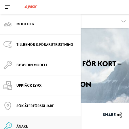
ÄGARE
MODELLER
TILLBEHÖR & FÖRARUTRUSTNING
Tillbaka till säkerhetsåterkallelser
Gasvajern kan vara för kort –
BYGG DIN MODELL
risk för oavsiktlig
fordonsacceleration
UPPTÄCK LYNX
SÖK ÅTERFÖRSÄLJARE
2024-12-10
SHARE
ÄGARE