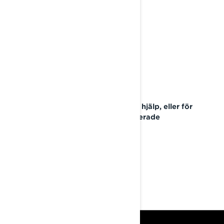
Med vänlig hälsning
BRP:s kundtjänst
Om du har frågor eller behöver hjälp, eller för
att hitta den närmaste auktoriserade
återförsäljaren av BRP:
Besök: www.brp.com
Eller telefon: +46 8 50 51 59 86