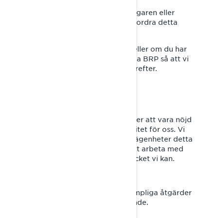
Om du känner den nuvarande ägaren eller
operatören, vänligen vidarebefordra detta
brev till dem.
Om det har skett ett ägarbyte eller om du har
ändrat adress, vänligen meddela BRP så att vi
kan uppdatera våra register därefter.
Din säkerhet och att du fortsätter att vara nöjd
med våra produkter är en prioritet för oss. Vi
ber om ursäkt för eventuella olägenheter detta
kan orsaka dig och fortsätter att arbeta med
att underlätta processen så mycket vi kan.
Tack för att du genast vidtar lämpliga åtgärder
med hänsyn till detta meddelande.