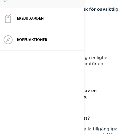
Gasvajern kan vara för kort – risk för oavsiktlig
fordonsacceleration
ERBJUDANDEN
Bästa Lynx®-snöskoterägare!
KÖPFUNKTIONER
Detta meddelande skickas till dig i enlighet
med tillämpliga lagar. BRP genomför en
säkerhetsåterkallelse.
Enligt våra register är du ägare av en
snöskoter som eventuellt berörs.
Vad är det potentiella problemet?
Gasvajern kan vara för kort för alla tillgängliga