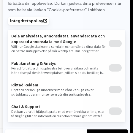
Sverige (svenska)
© BRP 2003-2026
Laglig Notering
Sekretesspolicy
Cookie Policy