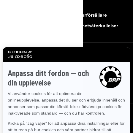
RESURSER
Behöver du hjälp?
Bli Återförsäljare
Karriärer
Säkerhetsåterkallelser
REGISTRERA DIG
Gå med i nyhetsbrevet.
Var först med att få reda på de
senaste evenemangen, nyheterna och erbjudandena.
PRENUMERERA
FÖLJ OSS