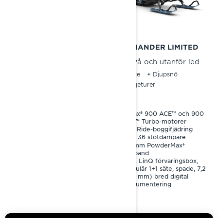
2024
2024
COMMANDER
COMMANDER LIMITED
På och utanför led
På och utanför led
Arbete
Djupsnö
Arbete
Djupsnö
Familjeturer
Familjeturer
Rotax® 600R E-TEC, 900
Rotax® 900 ACE™ och 900
ACE™ och 900 ACE™
ACE™ Turbo-motorer
Turbo-motorer
EasyRide-boggifjädring
EasyRide-boggifjädring
KYB 36 stötdämpare
KYB 36 stötdämpare
44 mm PowderMax†
44 mm PowderMax†
drivband
drivband
70 L LinQ förvaringsbox,
Modulär 1+1 säte, spade, 7,2
(183 mm) bred digital
instrumentering