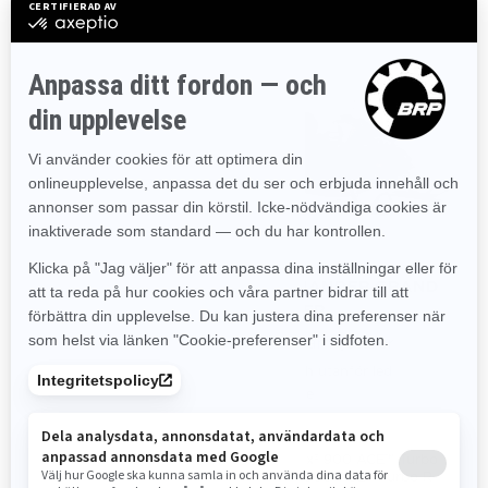
2024
2024
COMMANDER RE
COMMANDER GRAND
TOURER
På och utanför led
Familjeturer
Arbete
Djupsnö
Familjeturer
På och utanför led
Arbete
Rotax® 900 ACE™ Turbo R-
motor
Rotax® 900 ACE™ Turbo
EasyRide+ boggifjädring
och 900 ACE™ Turbo R-
KYB PRO 36 EA-3 R