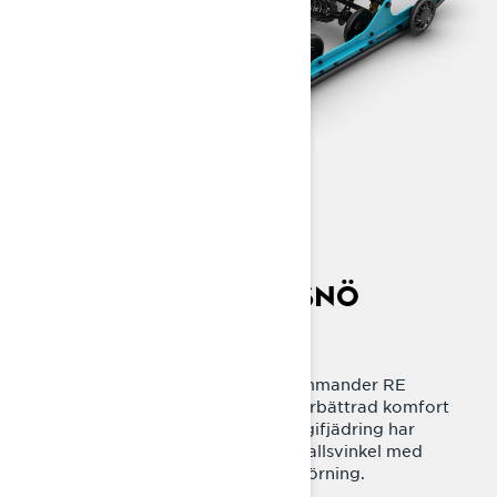
OSTOPPBAR I DJUPSNÖ
EasyRide+ boggifjädring
EasyRide+ boggifjädring ger Commander RE
ostoppbara lössnöegenskaper, förbättrad komfort
vid ledkörning. Omdesignad boggifjädring har
längre fjädringsväg och lägre anfallsvinkel med
bättre bärförmåga och mjukare körning.