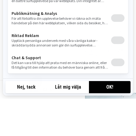
motorer
Kashima / KYB 46 Plus /
EasyRide-boggifjädring
KYB PRO 46 EA-3 R
KYB 36 Plus R och KYB 46
Kashima stötdämpare
Plus Kashima stötdämpare
44 mm PowderMax†
44 mm PowderMax†
drivband
drivband
Modulärt säte med
Lyxigt modulärt 1+1-säte
eluppvärmning, 7,2-tum
med eluppvärmning,
(183 mm) bred digital
justerbar styrhöjjare, 7,2-
instrumentering
tums (183 mm) bred digital
instrumentering eller 7,8-
tum (198 mm) stor
panoramainstrumentering
(endast vårorder)
SE-SV