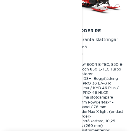
2024
2024
SHREDDER
SHREDDER RE
Branta klättringar
Branta klättringar
Djupsnö
Djupsnö
Rotax® 600R E-TEC-motor
Rotax® 600R E-TEC, 850 E-
TEC och 850 E-TEC Turbo
PPS² DS+ -Boggifjädring
R-motorer
KYB 36 stötdämpare
PPS² DS+ -Boggifjädring
64 mm PowderMax† -
KYB PRO 36 EA-3 R
drivband
Kashima / KYB 46 Plus /
LED-strålkastare
KYB PRO 46 HLCR
Kashima stötdämpare
64 mm PowderMax† -
drivband / 76 mm
PowderMax X-light (endast
vårorder)
LED-strålkastare, 10,25-
tums (260 mm)
färginstrumentering