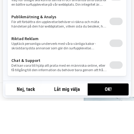
stötdämpare
76 mm PowderMax X-light
drivband
LED-strålkastare, 10,25-
tums (260 mm)
färginstrumentering
(endast vårorder),
justerbart bromshandtag,
SHOT-start
SE-SV