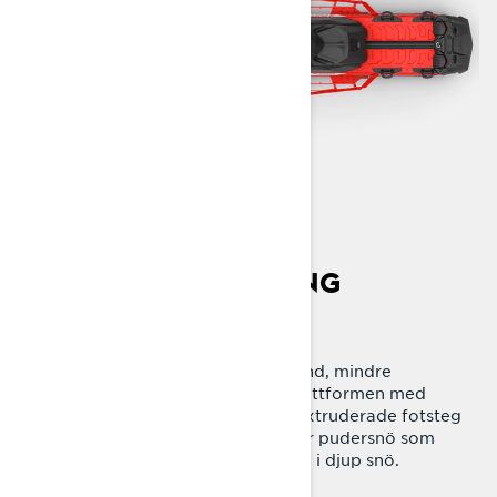
NJUT AV VARJE SVÄNG
Radien² platform
Mindre massa, mindre luftmotstånd, mindre
krävande för föraren. Radien²-plattformen med
smalare design, kort tunnel och extruderade fotsteg
innebär en mer effektiv design för pudersnö som
låter föraren lämna allt bakom sig i djup snö.