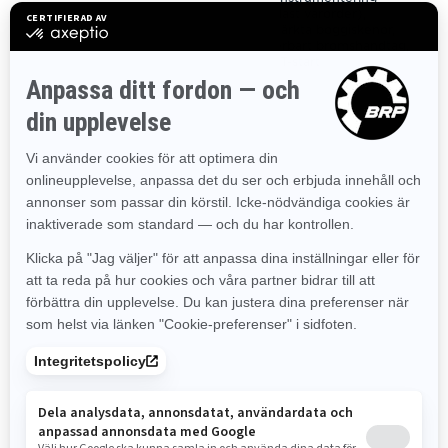
(endast vårorder),
förstärkta boggiskenor,
justerbart bromshandtag,
SHOT-start
2024
SHREDDER DS
Branta klättringar
Djupsnö
Rotax® 850 E-TEC och 850
E-TEC Turbo R-motorer
PPS² DS+ -Boggifjädring
KYB 36 Plus Kashima