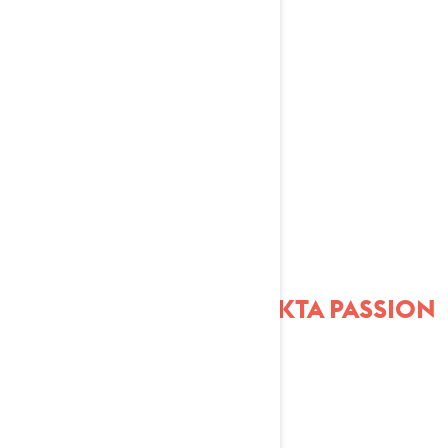
MARIELL
KVICKSTRÖM
ÄKTA BERÄTTELSER, ÄKTA PASSION
– DIREKT FRÅN VÅRA
AMBASSADÖRER