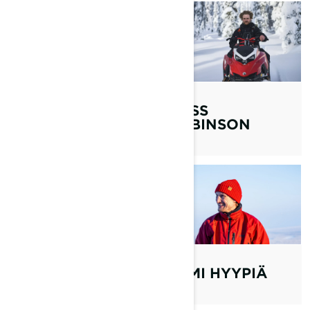
COLTON STURM
ROSS
ROBINSON
EMMA
KIMILÄINEN
SAMI HYYPIÄ