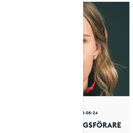
By Venla Jyrkinen
Postat den 2021-08-24
5 min läsning
HUR JAG BLEV TÄVLINGSFÖRARE