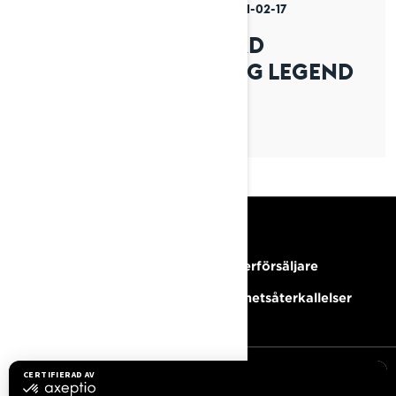
Postat den 2021-02-17
3 min läsning
MÖT JANNE: LYNX R&D
SKOTERCROSS RACING LEGEND
RESURSER
Behöver du hjälp?
Bli Återförsäljare
Karriärer
Säkerhetsåterkallelser
REGISTRERA DIG