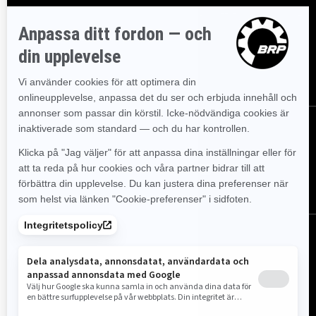
Gå med i nyhetsbrevet.
Var först med att få reda på de
senaste evenemangen, nyheterna och erbjudandena.
PRENUMERERA
FÖLJ OSS