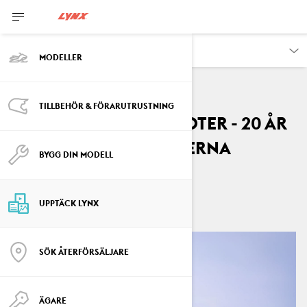
UPPTÄCK
MODELLER
TILLBEHÖR & FÖRARUTRUSTNING
Lynx Rave RE snöskoter - 20 år
av dominans på lederna
BYGG DIN MODELL
By
Lynx Snowmobiles
april 2026
UPPTÄCK LYNX
SÖK ÅTERFÖRSÄLJARE
ÄGARE