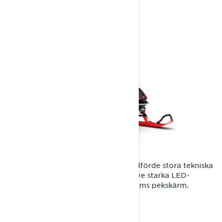
kraftfulla Rave RE någonsin.
Skiftet till Radien2-plattformen medförde stora tekniska
uppgraderingar till Rave RE, inklusive starka LED-
strålkastare och en modern 10,25-tums pekskärm.