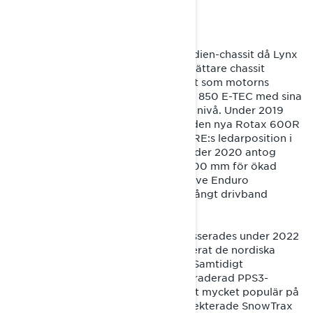
OMARBETNING
Under 2018 flyttade Rave RE till Radien-chassit då Lynx
firade sitt 50-årsjubileum. Det nya, lättare chassit
förflyttade föraren framåt samtidigt som motorns
position blev mer central och Rotax 850 E-TEC med sina
165 hk tog prestandan till en helt ny nivå. Under 2019
kombinerades Radien-chassit med den nya Rotax 600R
E-TEC-motorn och förstärkte Rave RE:s ledarposition i
600-kubikklassen för ledskotrar. Under 2020 antog
Rave RE ett längre drivband på 3 500 mm för ökad
stabilitet, medan specialutgåvan Rave Enduro
introducerades med ett 3 300 mm långt drivband
avsett för crosscountry-tävlingar.
En milstolpe i Rave RE:s historia passerades under 2022
när denna skoter, som länge dominerat de nordiska
lederna, lanserades i Nordamerika. Samtidigt
introducerades en lättare och uppgraderad PPS3-
boggifjädring. Modellen blev snabbt mycket populär på
andra sidan Atlanten och högt respekterade SnowTrax