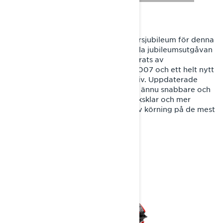
Under 2027-års säsong firar vi 20-årsjubileum för denna
ikoniska sportledskoter. Den speciella jubileumsutgåvan
har en unik färgsättning som inspirerats av
originalmodellen av Rave RE från 2007 och ett helt nytt
Rotax 600RR E-TEC-motoralternativ. Uppdaterade
dämningskalibreringar gör Rave RE ännu snabbare och
för den tillbaka till dess rötter: fabriksklar och mer
förberedd än någonsin för aggressiv körning på de mest
krävande och oländiga lederna.