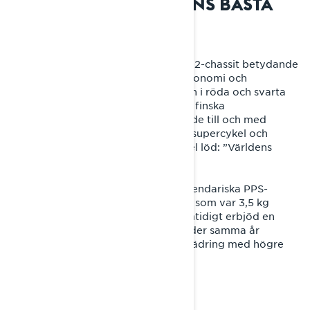
2014: REX2 – VÄRLDENS BÄSTA
SNÖSKOTER
För modellåret 2014 medförde REX2-chassit betydande
förbättringar till Rave RE:s förarergonomi och
vindskydd. Dess nya rundade design i röda och svarta
färger gjorde starkt intryck och den finska
snöskotertidningen MK-lehti jämförde till och med
skoterns utseende med en italiensk supercykel och
rubriken på deras testkörningsartikel löd: ”Världens
bästa snöskoter?”
Under 2015 uppgraderades den legendariska PPS-
boggifjädringen till PPS2-versionen som var 3,5 kg
lättare än sin föregångare, men samtidigt erbjöd en
tystare och bekvämare körning. Under samma år
introducerades även A-LFS+-framfjädring med högre
och lättare styrspindlar.