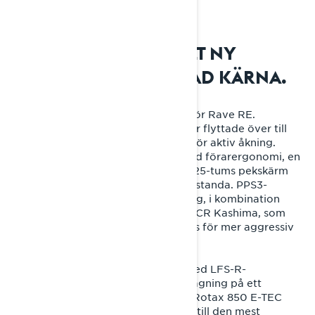
2024: RADIEN2 – HELT NY
TEKNIK. OFÖRÄNDRAD KÄRNA.
2024-års modell var ett stort steg för Rave RE.
Kronjuvelen bland Lynx sportskotrar flyttade över till
Radien2-plattformen, konstruerad för aktiv åkning.
Uppdateringen medförde förbättrad förarergonomi, en
stark fyrkolvsbroms, en modern 10,25-tums pekskärm
och LED-strålkastare med höga prestanda. PPS3-
boggifjädring och LFS+-framfjädring, i kombination
med stötdämparna KYB PRO 46 HLCR Kashima, som
kan justeras i tre lägen, finjusterades för mer aggressiv
körning.
Inför 2026 har Rave RE utrustats med LFS-R-
framfjädring vilket förbättrar kurvtagning på ett
betydande sätt liksom alternativet Rotax 850 E-TEC
Turbo R på 180 hk och som gör den till den mest