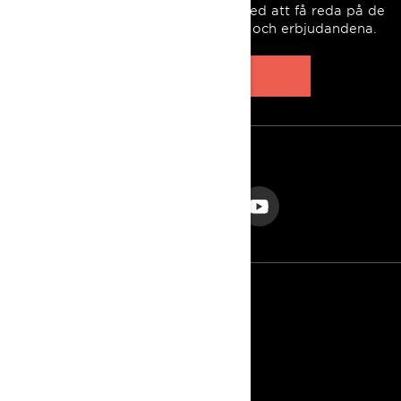
Gå med i nyhetsbrevet.
Var först med att få reda på de
senaste evenemangen, nyheterna och erbjudandena.
PRENUMERERA
FÖLJ OSS