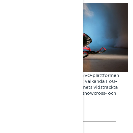
Den första Rave RE byggdes på R-EVO-plattformen
Den representerade kulmen av Lynx välkända FoU-
program och genomsyrades av teamets vidsträckta
erfarenheter och framgångar inom snowcross- och
crosscountrytävlingar.