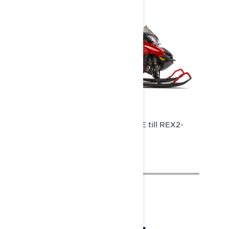
Under 2014 uppgraderades Rave RE till REX2-
plattformen.
2018: RADIEN – TOTAL