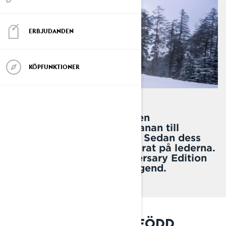
ERBJUDANDEN
KÖPFUNKTIONER
För 20 år sedan tog Lynx en
tävlingsskoter från crossbanan till
lederna för vardagsförare. Sedan dess
har 2027-års Rave RE regerat på lederna.
2027 Rave RE 20th Anniversary Edition
är en hyllning till denna legend.
2007: LEGENDEN ÄR FÖDD