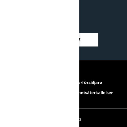
LÄS MER
UPPTÄCK RAVE RE
RESURSER
Behöver du hjälp?
Bli Återförsäljare
Karriärer
Säkerhetsåterkallelser
REGISTRERA DIG