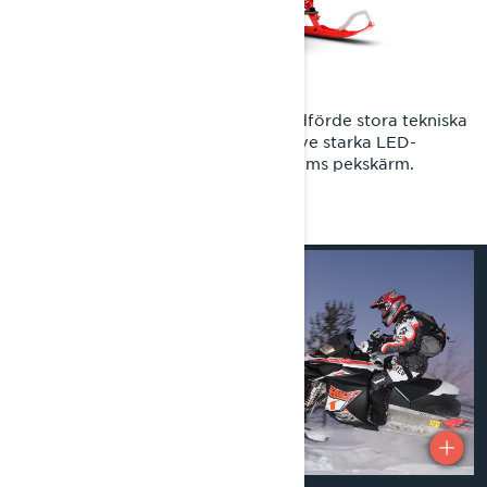
Skiftet till Radien2-plattformen medförde stora tekniska
uppgraderingar till Rave RE, inklusive starka LED-
strålkastare och en modern 10,25-tums pekskärm.