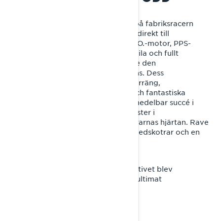
Den första Lynx Rave RE, baserad på fabriksracern
Rave 440, tog Lynxs tävlingsgener direkt till
konsumenten. Med sin Rotax 593 H.O.-motor, PPS-
boggifjädring, A-VRC fram och stabila och fullt
justerbara KYB-dämpare levererade den
tävlingsprestanda direkt vid leverans. Dess
oöverträffade kapacitet i oländig terräng,
utomordentlig fjädringskapacitet och fantastiska
köregenskaper gjorde den till en omedelbar succé i
Skandinavien och den vann både tester i
snöskotermagasin, tävlingar och förarnas hjärtan. Rave
RE blev snabbt riktmärket för sportledskotrar och en
sann Lynx-legend.
Rotax 800 Power Tek-motoralternativet blev
tillgängligt på 2008-års modell för ultimat
ledprestanda.