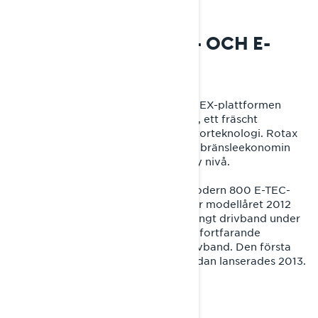
2009: ERAN FÖR REX- OCH E-
TEC-MOTORER
Rave RE introducerades i den nya REX-plattformen
med ett lätt, helt omdesignat chassi, ett fräscht
utseende och revolutionerande motorteknologi. Rotax
600 E-TEC förhöjde komforten och bränsleekonomin
för 600-kubiksmotorer till en helt ny nivå.
2011 introducerades en stark och modern 800 E-TEC-
motor med direktinsprutning och för modellåret 2012
fick Rave RE ett längre 3 270 mm långt drivband under
en period då de flesta konkurrenter fortfarande
förlitade sig på 3 050 mm långa drivband. Den första
versionen av den ikoniska Blade-skidan lanserades 2013.