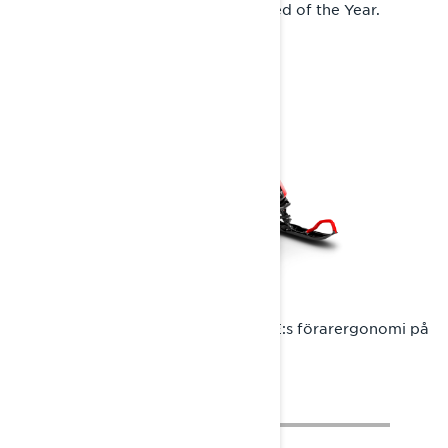
TV utsåg Rave RE till Real World Sled of the Year.
Radien-chassit förbättrade Rave RE:s förarergonomi på
ett betydande sätt.