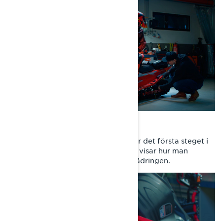
STÄLL IN SLACK
Att ställa in rätt sag (nerfjädring) är det första steget i
fjädringsinställningen. Janne Tapio visar hur man
ställer in det rätt för PPS³- boggifjädringen.