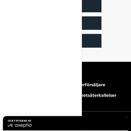
INSTAGRAM
YOUTUBE
PRENUMERERA
RESURSER
Behöver du hjälp?
Bli Återförsäljare
Karriärer
Säkerhetsåterkallelser
REGISTRERA DIG