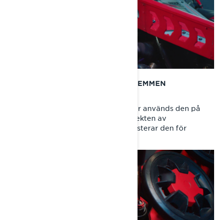
JUSTERING AV BEGRÄNSNINGSREMMEN
(STOPPREMMEN)
Vad är stoppremmen till för och hur används den på
rätt sätt? Janne Tapio förklarar effekten av
stoppremmen och visar hur man justerar den för
finjustering av skotern.