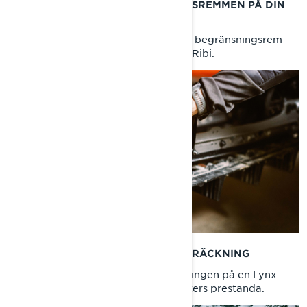
SÅ JUSTERAR DU BEGRÄNSNINGSREMMEN PÅ DIN
SNÖSKOTER
Lär dig allt om din Lynx snöskoters begränsningsrem
med djupsnöambassadören Jason Ribi.
JUSTERING AV DRIVBANDETS STRÄCKNING
Lär dig hur du justerar mattsträckningen på en Lynx
snöskoter för att optimera din skoters prestanda.