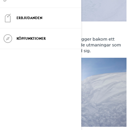
ERBJUDANDEN
EPISODE 1: THE GAP
Se den noggranna planering som ligger bakom ett
KÖPFUNKTIONER
hopp av denna skala för att möta de utmaningar som
djup snö och avlägset läge för med sig.