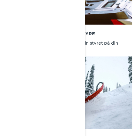
JUSTERING AV SNÖSKOTERNS STYRE
Lär dig hur man på rätt sätt ställer in styret på din
Lynx-snöskoter .