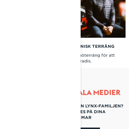
TIPS FÖR SKOTERKÖRNING I TEKNISK TERRÄNG
Lär dig att bemästra teknisk djupsnöterräng för att
upptäcka nya, fantastiska vinterparadis.
FÖLJ LYNX PÅ SOCIALA MEDIER
ÄR DU REDO ATT HÖRA MER FRÅN LYNX-FAMILJEN?
FÖLJ @LYNXSNOWMOBILES PÅ DINA
FAVORITPLATTFORMAR