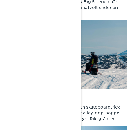
gränser i det här tredje avsnittet av Big 5-serien när
han siktar på att sätta en första framåtvolt under en
episk fjälltur på en Lynx-snöskoter.
EPISODE 4: THE ALLEY OOP
Andreas antar ett klassiskt BMX- och skateboardtrick
och försöker sig på det utmanande alley-oop-hoppet
på snöskoter under sitt vinteräventyr i Riksgränsen.