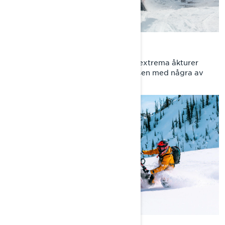
EPISODE 2 : ACCROSS SEAS
Ross ger sig ut på en av sina mest extrema åkturer
hittills: ett midnattsrace i Riksgränsen med några av
Europas mest talangfulla förare.