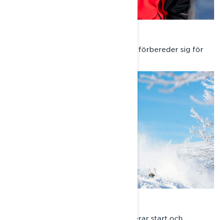
BYGGA HOPPET
Låt oss höra från Andreas hur man förbereder sig för
hoppning.
START & FLYGING
Andreas visar oss hur han kontrollerar start och