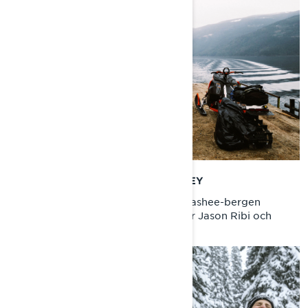
INTRO: AN UNEXPECTED JOURNEY
Ge dig ut på en resa in i Nord-Monashee-bergen
tillsammans med Lynx-ambassadör Jason Ribi och
hans team.