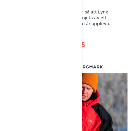
EPISODE 3: SPECIAL DELIVERY
Vi släppte av en skoter i vildmarken så att Lynx-
ambassadör Ross Robinson kunde njuta av ett
snöskoter-äventyr som få någonsin får uppleva.
LYNX MASTERCLASSES
FLYGKONTROLL MED ANDREAS BERGMARK