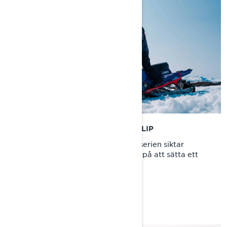
EPISODE 5: THE LONGEST BACKFLIP
I det femte avsnittet av The Big 5-serien siktar
Andreas Bergmark och proffåkare på att sätta ett
nytt rekord med en Lynx-skoter.
IN SEARCH OF SISU