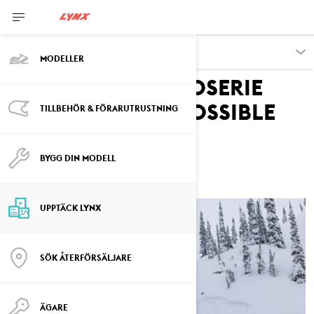
UPPTÄCK
MODELLER
Snöskoter-videoserie
DEFYING THE IMPOSSIBLE
TILLBEHÖR & FÖRARUTRUSTNING
BYGG DIN MODELL
THE BIG FIVE
UPPTÄCK LYNX
SÖK ÅTERFÖRSÄLJARE
ÄGARE