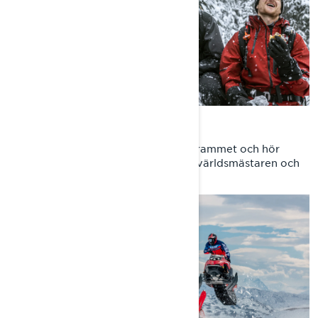
EPISODE 1: BEYOND THE SLED
Få första intrycken av modellprogrammet och hör
från den 2-faldiga FIM Snowcross-världsmästaren och
Lynx R&D-chef, Janne Tapio.