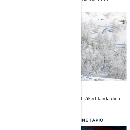
flygning när han hoppar.
LANDING
Andreas förklarar rätt teknik för att säkert landa dina
hopp.
FJÄDRINGSINSTÄLLNING MED JANNE TAPIO