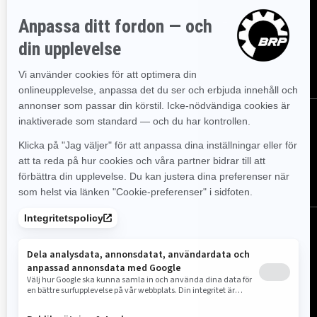
Gå med i nyhetsbrevet.
Var först med att få reda på de
senaste evenemangen, nyheterna och erbjudandena.
PRENUMERERA
FÖLJ OSS