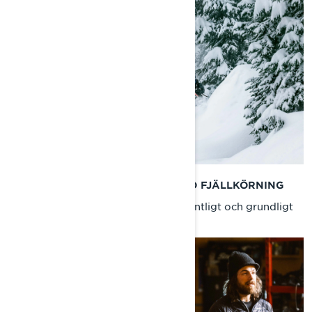
FÖRBERED DIG FÖR EN DAG MED FJÄLLKÖRNING
Lär dig hur du förbereder dig ordentligt och grundligt
för snöskoteråkning i fjällen.