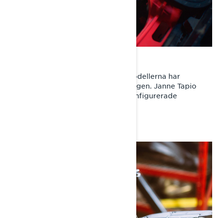
HLCR-STÖTDÄMPARJUSTERING
Lynx Rave RE- och Xterrain RE-modellerna har
stötdämpare som är ställbara i 3 lägen. Janne Tapio
visar hur man använder de 3 förkonfigurerade
inställningarna.
BERGSKÖRNING MED JASON RIBI