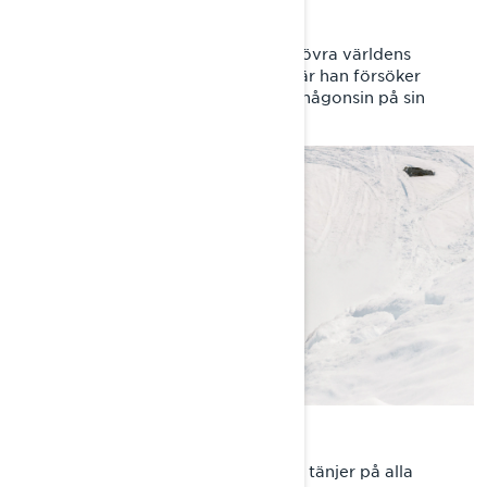
EPISODE 2: THE BARREL
Andreas barndomsdröm om att erövra världens
vildaste terränger blir verklighet när han försöker
utföra sitt längsta barrel roll -trick någonsin på sin
Lynx-snöskoter.
EPISODE 3: THE FRONT FLIP
Freestyleridern Andreas Bergmark tänjer på alla