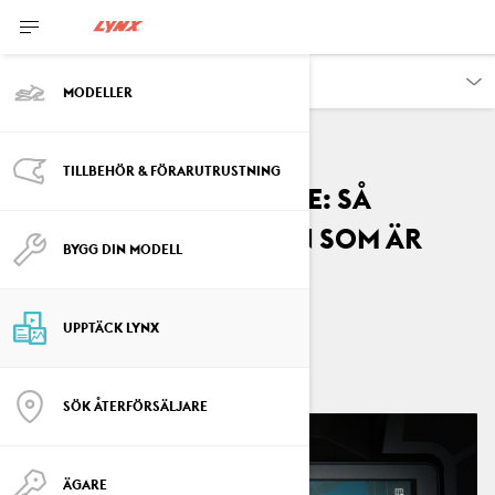
UPPTÄCK
MODELLER
TILLBEHÖR & FÖRARUTRUSTNING
Steg-för-steg-guide: Så
använder du GPS:en som är
BYGG DIN MODELL
inbyggd i din Lynx
By
Lynx Snowmobiles
UPPTÄCK LYNX
oktober 2025
SÖK ÅTERFÖRSÄLJARE
ÄGARE