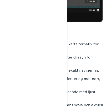
UTFORSKA KARTALTERNATIV
Den inbyggda GPS:en erbjuder flera kartalternativ för
att passa dina preferenser:
Zooma in/ut: Anpassa skärmen efter din syn för
optimal tydlighet.
Kompass: Orientera dig enkelt för exakt navigering.
Lås Nord uppåt: Behåll kartans orientering mot norr,
som en papperskarta.
Visningsläge: Anpassa kartans utseende med ljust
eller mörkt läge.
Skala och höjd: Visa eller dölj kartans skala och aktuell