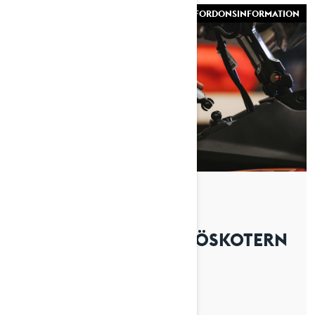
FORDONSINFORMATION
By Lynx Snowmobiles
Postat den 2026-04-01
INSPEKTERA LYNX SNÖSKOTERN
FÖRE KÖRNING