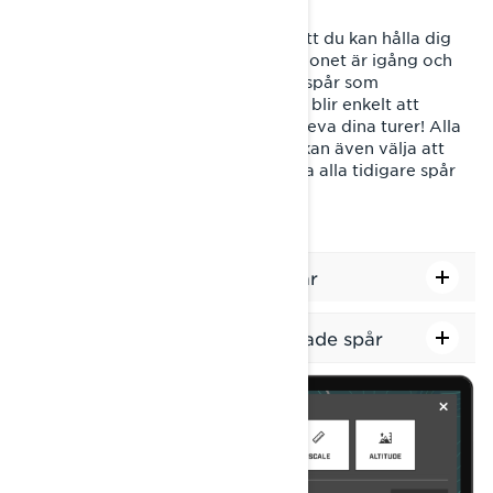
Funktionen för färdinspelning gör att du kan hålla dig
på rätt spår var du än åker. När fordonet är igång och
du är redo att starta, visas ett blått spår som
automatiskt registrerar din rutt. Det blir enkelt att
återvända samma väg och återuppleva dina turer! Alla
spår sparas i fordonets display. Du kan även välja att
visa eller dölja dina spår, eller radera alla tidigare spår
via kartinställningarna.
Så här visar eller döljer du spår
Hur du raderar tidigare inspelade spår