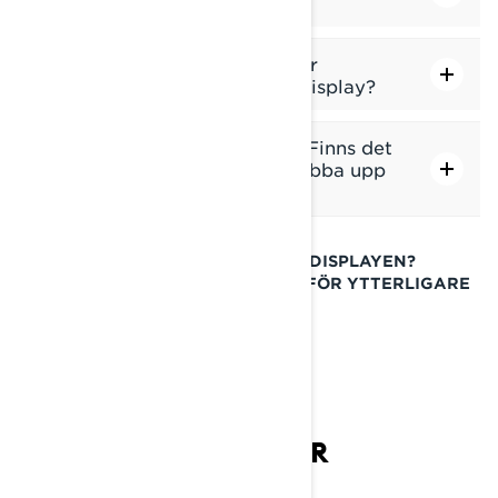
visar "Ingen GPS upptäckt"?
Finns det lagringskapacitet för
inspelade spår på min skoterdisplay?
Mina kartor laddas långsamt. Finns det
något jag kan göra för att snabba upp
processen?
HAR DU FLER FRÅGOR OM 10,25"-DISPLAYEN?
VÄNLIGEN BESÖK VÅR FAQ-SIDA FÖR YTTERLIGARE
INFORMATION.
OFTA STÄLLDA FRÅGOR