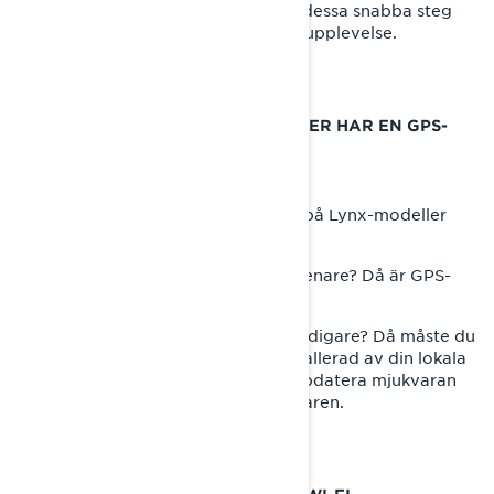
Innan du ger dig ut på äventyr, följ dessa snabba steg
för att få en förbättrad navigationsupplevelse.
KONTROLLERA ATT DIN SNÖSKOTER HAR EN GPS-
MODUL INSTALLERAD
Den inbyggda GPS:en finns endast på Lynx-modeller
med 10,25-tums pekskärm.
- Har du en modell från 2025 eller senare? Då är GPS-
modulen redan installerad.
- Har du en modell från 2024 eller tidigare? Då måste du
köpa en GPS-modul och få den installerad av din lokala
återförsäljare. Du behöver även uppdatera mjukvaran
via Wi-Fi eller direkt hos återförsäljaren.