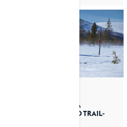
By Lynx Snowmobiles
Postat den 2026-04-14
VILKEN ÄR DEN BÄSTA
KÖRSTÄLLNINGEN VID TRAIL-
KÖRNING?