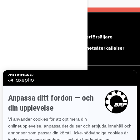
RESURSER
Behöver du hjälp?
Bli Återförsäljare
Karriärer
Säkerhetsåterkallelser
REGISTRERA DIG
Gå med i nyhetsbrevet.
Var först med att få reda på de
senaste evenemangen, nyheterna och erbjudandena.
PRENUMERERA