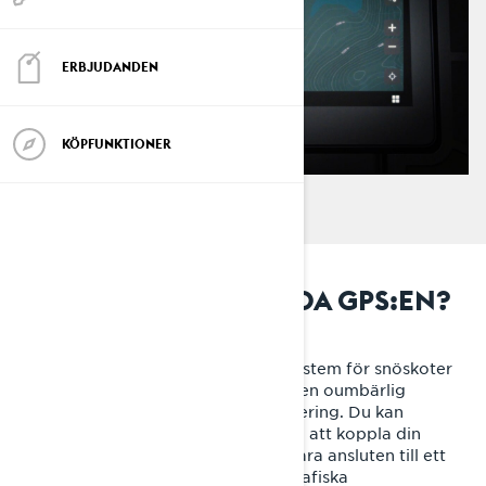
ERBJUDANDEN
KÖPFUNKTIONER
VAD ÄR DEN INBYGGDA GPS:EN?
Den inbyggda GPS:en är ett GPS-system för snöskoter
som är integrerat i din Lynx. Det är en oumbärlig
funktion för smidig och säker navigering. Du kan
använda den inbyggda GPS:en utan att koppla din
telefon till fordonets display eller vara ansluten till ett
mobilnät. Se din position på topografiska