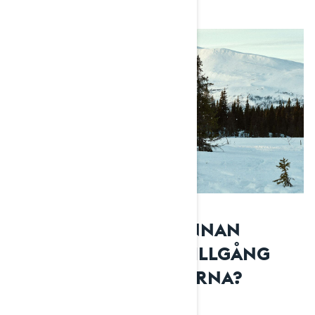
VAD BÖR DU GÖRA INNAN
FÄRDEN FÖR ATT FÅ TILLGÅNG
TILL GPS-FUNKTIONERNA?