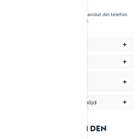
höjd.
Tips: För fler navigeringsfunktioner, anslut din telefon
via USB och använd appen BRP GO!.
Hur du zoomar in och ut
Hur du låser Nord uppåt
Hur du ändrar visningsläge
(ljust/mörkt)
Hur du visar/döljer skala och höjd
VANLIGA FRÅGOR OM DEN
INBYGGDA GPS:EN