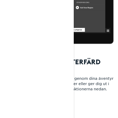
UNDER DIN SNÖSKOTERFÄRD
Låt den inbyggda GPS:en guida dig genom dina äventyr
– oavsett om du utforskar skoterleder eller ger dig ut i
bergen. Lär dig hur du använder funktionerna nedan.
SPÅRA DIN FÄRD