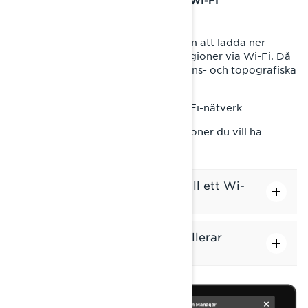
LADDA NER KARTREGIONER VIA WI-FI
Förbered dig för alla äventyr genom att ladda ner
snöskoterkartor över dina favoritregioner via Wi-Fi. Då
har du alltid uppdaterade navigations- och topografiska
kartor till hands.
Steg 1: Anslut din display till ett Wi-Fi-nätverk
Steg 2: Ladda ner kartor för de regioner du vill ha
Så här ansluter du displayen till ett Wi-
Fi-nätverk
Så här laddar du ner och installerar
kartor