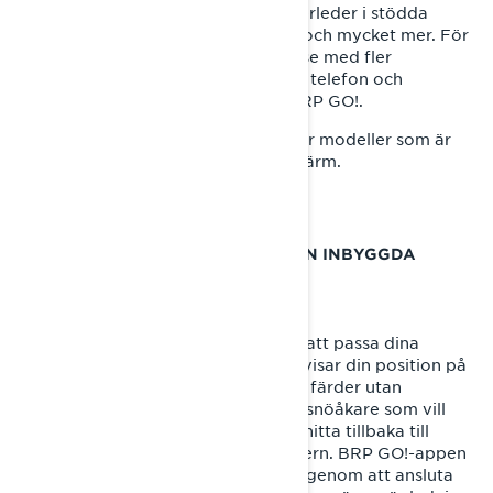
snöskoterkartor, visa officiella skoterleder i stödda
regioner, se ett spår av dina färder och mycket mer. För
en ännu rikare navigationsupplevelse med fler
funktioner kan du enkelt ansluta din telefon och
använda den kostnadsfria appen BRP GO!.
Den inbyggda GPS:en är exklusiv för modeller som är
utrustade med en 10,25-tums pekskärm.
VAD ÄR SKILLNADEN MELLAN DEN INBYGGDA
GPS:EN OCH BRP GO!-APPEN?
Två navigationsverktyg erbjuds för att passa dina
preferenser. Den inbyggda GPS:en visar din position på
topografiska kartor och spårar dina färder utan
telefonanslutning – perfekt för djupsnöåkare som vill
hålla koll på sin position och enkelt hitta tillbaka till
baslägret efter en lång dag på skotern. BRP GO!-appen
erbjuder fler navigationsfunktioner genom att ansluta