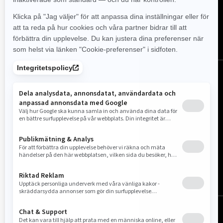
FÖLJ OSS
Sverige (svenska)