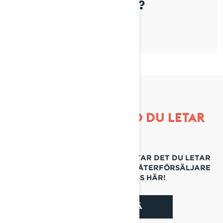
PÅ SNÖSKOTERLEDER?
HITTAR DU INTE VAD DU LETAR
EFTER?
OM DU FORTFARANDE INTE HITTAR DET DU LETAR
EFTER, KONTAKTA DIN LOKALA ÅTERFÖRSÄLJARE
ELLER KONTAKTA OSS HÄR!
KONTAKTA OSS PÅ