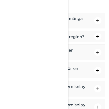
Finns det en maxgräns för hur många
regioner jag kan ladda ner?
Hur tar jag bort en nedladdad region?
I vilka regioner finns skoterleder
tillgängliga?
Hur uppdaterar jag leddatan för en
region?
Vad betyder det om min skoterdisplay
visar "Ogiltig GPS-position"?
Vad betyder det om min skoterdisplay