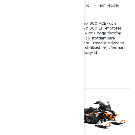
På och utanför led
Djupsnö
Familjeturer
Djupsnö
Rotax® 600 ACE- och
Rotax® 600 EFI-motorer
Rotax® 900 ACE engine
EasyRide+ boggifjädring
EasyRide+ boggifjädring
KYB 36 stötdämpare
KYB 36 stötdämpare
38 mm Crosscut drivband
38 mm Ice Crosscut-
LED strålkastare, vändbart
dubbat drivband
stänkskydd
Modulärt säte med
eluppvärmning, 7,2-tums
(183 mm) instrumentering,
2F/N/R-växellåda med
tryckknapp för backväxel,
förberedd för Alpine
tillbehör