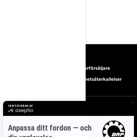
Premium LED strålkastare,
vändbart stänkskydd,
modulärt säte med
uppvärmning
RESURSER
Behöver du hjälp?
Bli Återförsäljare
Karriärer
Säkerhetsåterkallelser
REGISTRERA DIG
Gå med i nyhetsbrevet.
Var först med att få reda på de
senaste evenemangen, nyheterna och erbjudandena.