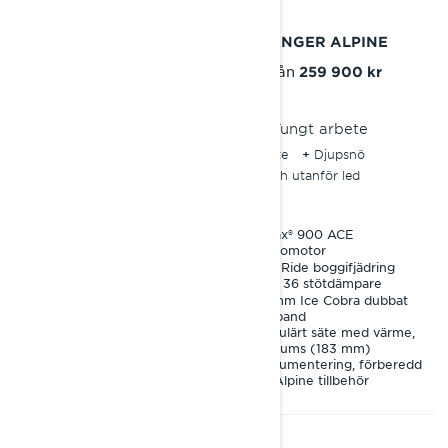
2027
2027
59 RANGER PRO
69 RANGER ALPINE
Pris från
Pris från
177 900 kr
259 900 kr
Arbete
Tungt arbete
På och utanför led
Arbete
Djupsnö
Djupsnö
Familjeturer
På och utanför led
Rotax® 600 ACE-motor
Rotax® 900 ACE
Turbomotor
EasyRide+ boggifjädring
EasyRide boggifjädring
KYB 36 stötdämpare
KYB 36 stötdämpare
44 mm PowderMax
drivband
38 mm Ice Cobra dubbat
drivband
Premium LED strålkastare,
vändbart stänkskydd,
Modulärt säte med värme,
modulärt säte med värme,
7,2-tums (183 mm)
7,2" instrumentering,
instrumentering, förberedd
2F/N/R växellåda med
för Alpine tillbehör
tryckknapp