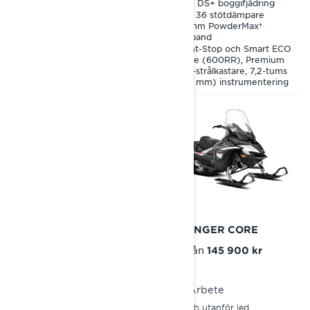
PPS² DS+ boggifjädring
38 mm Charger-drivband
KYB 36 stötdämpare
LED-strålkastare
64 mm PowderMax†
drivband
Silent-Stop och Smart ECO
mode (600RR), Premium
LED-strålkastare, 7,2-tums
(183 mm) instrumentering
2027
2027
59 RANGER ALPINE
59 RANGER CORE
Pris från
Pris från
203 900 kr
145 900 kr
Tungt arbete
Arbete
Arbete
På och utanför led