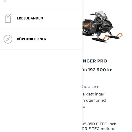
ERBJUDANDEN
KÖPFUNKTIONER
2027
2027
49 RANGER CORE
49 RANGER PRO
Pris från
Pris från
134 900 kr
192 900 kr
Djupsnö
Djupsnö
På och utanför led
Branta klättringar
Arbete
På och utanför led
Arbete
Rotax® 600 ACE och 600
EFI motorer
Rotax® 850 E-TEC- och
PPS² DS+ boggifjädring
600RR E-TEC-motorer
KYB 36 stötdämpare