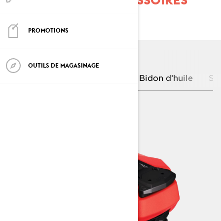
LINQ
PROMOTIONS
Bidon d'essence
OUTILS DE MAGASINAGE
empilable LinQ
Bidon d’huile
Sa