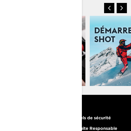
TECHNOLOGIES
BRP GO!
DÉMARRE
SHOT
RESSOURCES
Besoin d'aide
Rappels de sécurité
Carrières
Conduite Responsable