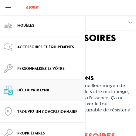
DÉCOUVRIR
MODÈLES
Système d’accessoires
LinQ
ACCESSOIRES ET ÉQUIPEMENTS
RAPIDE. FACILE.
SÉCURITAIRE.
PERSONNALISEZ LE VÔTRE
PLUS DE 200 CONFIGURATIONS
Le système d’attache exclusif est le meilleur moyen de
DÉCOUVRIR LYNX
transporter des objets sur le tunnel de votre motoneige,
comme des sacs cargo et des bidons d’essence. Ça ne
prend que quelques secondes pour fixer le tout
sécuritairement et les attaches sont capable de résister à
TROUVEZ UN CONCESSIONNAIRE
une force allant jusqu’à 30 G.
PROPRIÉTAIRES
EXPLOREZ NOS ACCESSOIRES