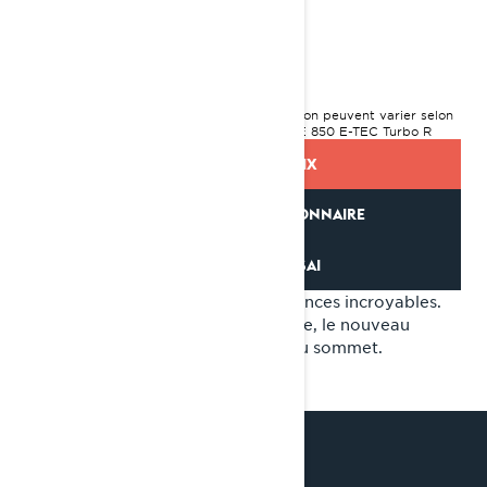
2024 Shredder
20 649 $
I
À PARTIR DE
PDSF, les frais de transport et de préparation peuvent varier selon
la sélection.
*Ensemble Illustré: Shredder RE 850 E-TEC Turbo R
DEMANDEZ UN PRIX
TROUVEZ UN CONCESSIONNAIRE
DEMANDEZ UN ESSAI
Une agilité inégalée. Des performances incroyables.
Quand il s’agit de la neige profonde, le nouveau
Shredder est toujours le premier au sommet.