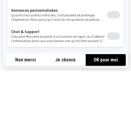
LgtLarge de 3 po
disponibles
Lumières DEL,
renforcement pour rails,
levier de frein réglable,
démarreur SHOT
CA-FR
PRÊT À PASSER À L’ACTION ET À
VOUS PROCURER UNE
MOTONEIGE LYNX?
NOS OUTILS DE MAGASINAGE SONT LÀ POUR VOUS
AIDER