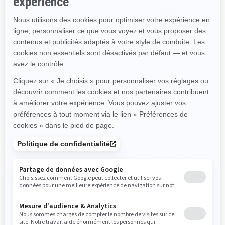
2024
2024
SHREDDER RE
SHREDDER DS
À partir de
À partir de
20 649 $
23 949 $
Hors-Piste
Hors-Piste
Moteurs Rotax® 850 E-TEC®
Moteur Rotax® 850 E-TEC
et 850 E-TEC® Turbo R
Turbo R
disponibles
Suspension arrière PPS²
Suspension arrière PPS²
DS+
DS+
Amortisseurs Kashima KYB
Amortisseurs Kashima KYB
36 Plus
PRO 36 EA-3 R / KYB 46
Chenille PowderMax3
Plus / KYB PRO 46 HLCR
LgtLarge de 3 po
Chenilles PowderMax† ou
Lumières DEL, levier de
PowderMax† Light de 2,5
frein réglable, démarreur
po et PowderMax3
SHOT