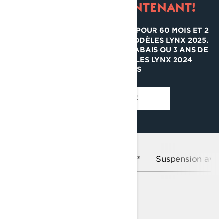
ÉCONOMISEZ MAINTENANT!
FINANCEMENT À PARTIR DE 0 % POUR 60 MOIS ET 2
ANS DE PROTECTION SUR LES MODÈLES LYNX 2025.
OBTENEZ JUSQU'A 2 000 $ DE RABAIS OU 3 ANS DE
PROTECTION SUR LES MODÈLES LYNX 2024
SÉLECTIONNÉES
VOIR LES OFFRES!
Plateforme
Moteurs Rotax®
Suspension ava