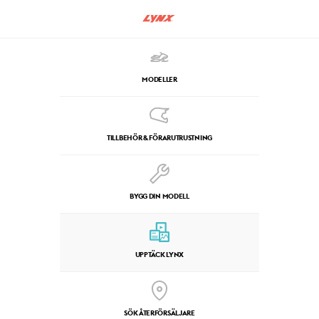
MODELLER
TILLBEHÖR & FÖRARUTRUSTNING
BYGG DIN MODELL
UPPTÄCK LYNX
SÖK ÅTERFÖRSÄLJARE