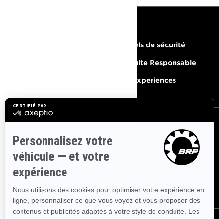
RESSOURCES
Besoin d'aide
Rappels de sécurité
Carrières
Conduite Responsable
Devenir un concessionnaire
BRP Experiences
S'INSCRIRE
Inscrivez-vous à nos courriels.
Recevez les dernières
nouvelles, les événements et les offres.
ABONNEZ-VOUS