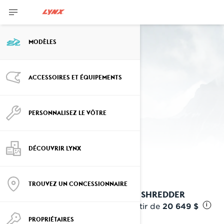
MODÈLES
Modèles des années précédentes
ACCESSOIRES ET ÉQUIPEMENTS
Modèles 2024
PERSONNALISEZ LE VÔTRE
DÉCOUVRIR LYNX
TROUVEZ UN CONCESSIONNAIRE
2024 SHREDDER
À partir de
20 649 $
i
PROPRIÉTAIRES