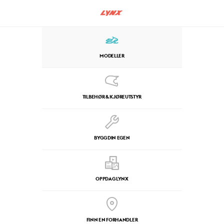
MODELLER
TILBEHØR & KJØREUTSTYR
BYGG DIN EGEN
OPPDAG LYNX
FINN EN FORHANDLER