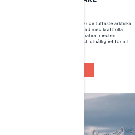
Kraft som får dig att röra på dig
Kraft som aldrig fryser, inte ens under de tuffaste arktiska
förhållandena. Commander är utrustad med kraftfulla
Rotax®-motoralternativ, alla i kombination med en
2F/N/R-växellåda, som ger styrka och uthållighet för att
få alla jobb gjorda.
TITTA NU