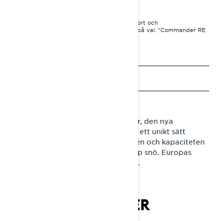
195 900 KR
I
PRIS FRÅN
Rekommenderat pris för startpaket, transport och
förberedelseavgifter kan variera beroende på val.
*Commander RE
900 ACE Turbo R Visat paket
Begär en offert
Sök en återförsäljare
Boka en demo
Möt nästa generations Commander, den nya
snöhövdingen! Den kombinerar på ett unikt sätt
sportiga ledegenskaper med kraften och kapaciteten
hos en bredbandad snöskoter i djup snö. Europas
bästsäljare är starkare än någonsin.
LYNX COMMANDER