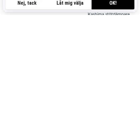
motorer
EasyRide+ boggifjädring
SE-SV
EasyRide+ boggifjädring
KYB 36 Plus och KYB 46
KYB 36 stötdämpare
Plus Kashima stötdämpare
44 mm PowderMax†
44 mm PowderMax†
drivband
drivband / 38 mm Ice
Crosscut dubbat drivband
LED strålkastare, vändbart
(endast vårtillval)
stänkskydd
Premium LED strålkastare,
vändbart stänkskydd, 7,2"
instrumentering eller
10,25" pekskärm, valfritt
passagerarpaket (1+1 säte
med eluppvärmning, 1097
mm spårvidd)
2026
COMMANDER RE