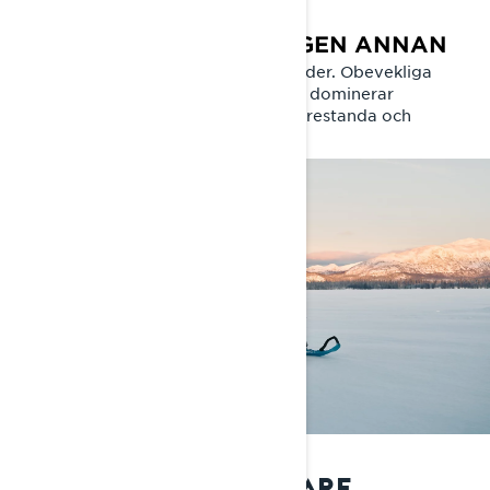
SNÖMÄSTAREN
EN CROSSOVER SOM INGEN ANNAN
Vidsträckt, otämjd vildmark. Tuffa leder. Obevekliga
utmaningar. I vinteräventyrens värld dominerar
Commander med ostoppbar kraft, prestanda och
mångsidighet.
ARKTISK MÅNGSYSSLARE