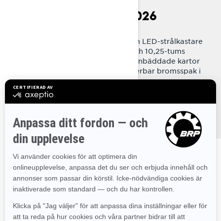
VAD ÄR NYTT FÖR 2026
- Radien²-plattform med Premium LED-strålkastare
(Base LED i Commander Core) och 10,25-tums
pekskärm med inbyggd GPS och inbäddade kartor
- Brembo 4-kolvsbroms med justerbar bromsspak i
Commander RE
- Vändbart stänkskydd
UTFORSKA COMMANDERS PAKET
& SPECIFIKATIONER