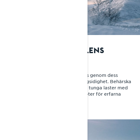
COMMANDER EXCELLENS
Mästaren på alla områden
Commanders överlägsenhet avslöjas genom dess
kördynamik och oöverträffade mångsidighet. Behärska
djup snö, flyga över leder och tackla tunga laster med
lätthet - en ultimat crossover-snöskoter för erfarna
förare.