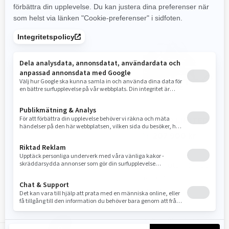
2026
2026
COMMANDER CORE
COMMANDER LIMITED
Pris från
Pris från
195 900 kr
207 900 kr
På och utanför led
På och utanför led
Arbete
Djupsnö
Arbete
Djupsnö
Familjeturer
Familjeturer
Rotax® 600R E-TEC, 900
Rotax® 900 ACE och 900
ACE och 900 ACE Turbo-
ACE Turbo-motorer