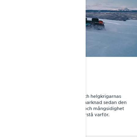
STARK OCH PÅLITLIG
Bästsäljaren i Europa
Commander, som är proffsens val och helgkrigarnas
avund, har styrt Europas snöskotermarknad sedan den
lanserades. Med oöverträffad kraft och mångsidighet
räcker det med en provtur för att förstå varför.